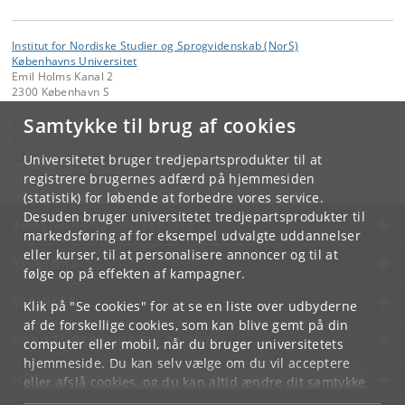
Institut for Nordiske Studier og Sprogvidenskab (NorS)
Københavns Universitet
Emil Holms Kanal 2
2300 København S
Samtykke til brug af cookies
Kontakt:
Arkiv for Navneforskning
navneforskning
@
hum
.
ku
.
dk
Universitetet bruger tredjepartsprodukter til at
Tlf:
+45 35 32 83 11
registrere brugernes adfærd på hjemmesiden
(statistik) for løbende at forbedre vores service.
Desuden bruger universitetet tredjepartsprodukter til
KØBENHAVNS UNIVERSITET
markedsføring af for eksempel udvalgte uddannelser
eller kurser, til at personalisere annoncer og til at
KONTAKT
følge op på effekten af kampagner.
SERVICES
Klik på "Se cookies" for at se en liste over udbyderne
af de forskellige cookies, som kan blive gemt på din
FOR STUDERENDE OG ANSATTE
computer eller mobil, når du bruger universitetets
hjemmeside. Du kan selv vælge om du vil acceptere
JOB OG KARRIERE
eller afslå cookies, og du kan altid ændre dit samtykke
under
Cookie- og privatlivspolitik
som du finder i