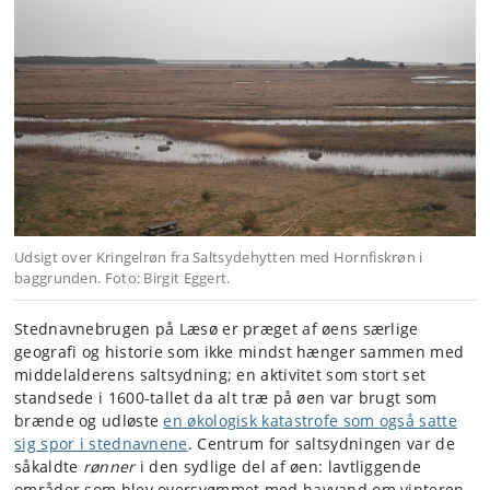
Udsigt over Kringelrøn fra Saltsydehytten med Hornfiskrøn i
baggrunden. Foto: Birgit Eggert.
Stednavnebrugen på Læsø er præget af øens særlige
geografi og historie som ikke mindst hænger sammen med
middelalderens saltsydning; en aktivitet som stort set
standsede i 1600-tallet da alt træ på øen var brugt som
brænde og udløste
en økologisk katastrofe som også satte
sig spor i stednavnene
. Centrum for saltsydningen var de
såkaldte
rønner
i den sydlige del af øen: lavtliggende
områder som blev oversvømmet med havvand om vinteren