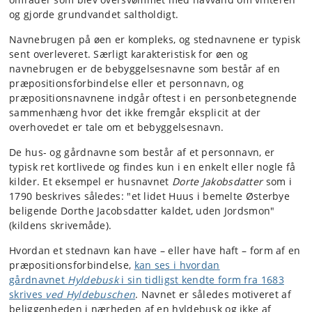
og gjorde grundvandet saltholdigt.
Navnebrugen på øen er kompleks, og stednavnene er typisk
sent overleveret. Særligt karakteristisk for øen og
navnebrugen er de bebyggelsesnavne som består af en
præpositionsforbindelse eller et personnavn, og
præpositionsnavnene indgår oftest i en personbetegnende
sammenhæng hvor det ikke fremgår eksplicit at der
overhovedet er tale om et bebyggelsesnavn.
De hus- og gårdnavne som består af et personnavn, er
typisk ret kortlivede og findes kun i en enkelt eller nogle få
kilder. Et eksempel er husnavnet
Dorte Jakobsdatter
som i
1790 beskrives således: "et lidet Huus i bemelte Østerbye
beligende Dorthe Jacobsdatter kaldet, uden Jordsmon"
(kildens skrivemåde).
Hvordan et stednavn kan have – eller have haft – form af en
præpositionsforbindelse,
kan ses i hvordan
gårdnavnet
Hyldebusk
i sin tidligst kendte form fra 1683
skrives
ved Hyldebuschen
. Navnet er således motiveret af
beliggenheden i nærheden af en hyldebusk og ikke af