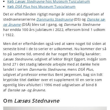
Køb
Læsøs Stednavne
hos Museum Tusculanum
Køb
DSÅ Plus
hos Museum Tusculanum
Det er efterhånden rigtigt mange år siden at udgivelsen af
stednavneserierne
Danmarks Stednavne
(DS) og
Danske sø-
og ånavne
(DSÅ) blev sat i gang, og
Danmarks Stednavne
har endda 100 års jubilæum i 2022, eftersom bind 1 udkom
i 1922.
Men det er efterhånden også ved at være noget tid siden at
seneste bind i de to serier er udkommet. Nu kommer der så
to på samme tid, omend de har noget forskellig karakter:
Læsøs Stednavne
, udgivet af lektor Birgit Eggert, indgår som
bind 27 i det stadig løbende arbejde med at dække hele
landet i serien
Danmarks Stednavne
, mens
DSÅ Plus
,
udgivet af professor emeritus Bent Jørgensen, bag sin lidt
kryptiske titel dækker over et supplement til en serie som
egentlig blev afsluttet i 1996 med udgivelsen af bind 8
af
Danske sø- og ånavne
.
Om
Læsøs Stednavne