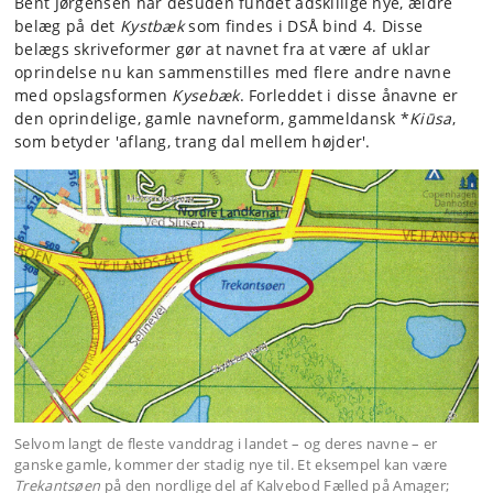
Bent Jørgensen har desuden fundet adskillige nye, ældre
belæg på det
Kystbæk
som findes i DSÅ bind 4. Disse
belægs skriveformer gør at navnet fra at være af uklar
oprindelse nu kan sammenstilles med flere andre navne
med opslagsformen
Kysebæk
. Forleddet i disse ånavne er
den oprindelige, gamle navneform, gammeldansk *
Kiūsa
,
som betyder 'aflang, trang dal mellem højder'.
Selvom langt de fleste vanddrag i landet – og deres navne – er
ganske gamle, kommer der stadig nye til. Et eksempel kan være
Trekantsøen
på den nordlige del af Kalvebod Fælled på Amager;