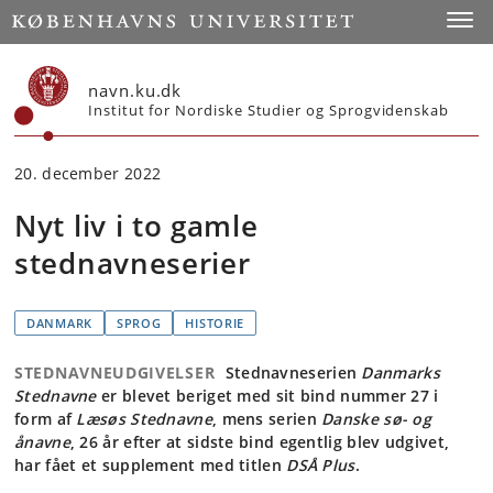
Start
Toggl
navn.ku.dk
Institut for Nordiske Studier og Sprogvidenskab
20. december 2022
Nyt liv i to gamle
stednavneserier
DANMARK
SPROG
HISTORIE
STEDNAVNEUDGIVELSER
Stednavneserien
Danmarks
Stednavne
er blevet beriget med sit bind nummer 27 i
form af
Læsøs Stednavne
, mens serien
Danske sø- og
ånavne
, 26 år efter at sidste bind egentlig blev udgivet,
har fået et supplement med titlen
DSÅ Plus
.