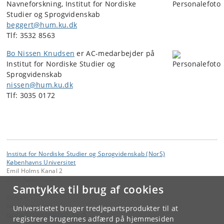
Navneforskning, Institut for Nordiske
Studier og Sprogvidenskab
beggert@hum.ku.dk
Tlf: 3532 8563
Bo Nissen Knudsen
er AC-medarbejder på
Institut for Nordiske Studier og
Sprogvidenskab
nissen@hum.ku.dk
Tlf: 3035 0172
Institut for Nordiske Studier og Sprogvidenskab (NorS)
Københavns Universitet
Emil Holms Kanal 2
2300 København S
Samtykke til brug af cookies
Kontakt:
Navneforskning
Universitetet bruger tredjepartsprodukter til at
navneforskning
@
hum
.
ku
.
dk
registrere brugernes adfærd på hjemmesiden