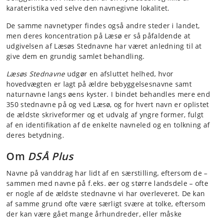
karateristika ved selve den navnegivne lokalitet.
De samme navnetyper findes også andre steder i landet,
men deres koncentration på Læsø er så påfaldende at
udgivelsen af Læsøs Stednavne har været anledning til at
give dem en grundig samlet behandling.
Læsøs Stednavne
udgør en afsluttet helhed, hvor
hovedvægten er lagt på ældre bebyggelsesnavne samt
naturnavne langs øens kyster. I bindet behandles mere end
350 stednavne på og ved Læsø, og for hvert navn er oplistet
de ældste skriveformer og et udvalg af yngre former, fulgt
af en identifikation af de enkelte navneled og en tolkning af
deres betydning.
Om
DSÅ Plus
Navne på vanddrag har lidt af en særstilling, eftersom de –
sammen med navne på f.eks. øer og større landsdele – ofte
er nogle af de ældste stednavne vi har overleveret. De kan
af samme grund ofte være særligt svære at tolke, eftersom
der kan være gået mange århundreder, eller måske