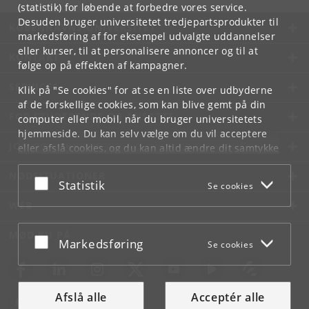
(statistik) for løbende at forbedre vores service.
Desuden bruger universitetet tredjepartsprodukter til
KØBENHAVNS UNIVERSITET
markedsføring af for eksempel udvalgte uddannelser
eller kurser, til at personalisere annoncer og til at
KONTAKT
følge op på effekten af kampagner.
SERVICES
Klik på "Se cookies" for at se en liste over udbyderne
af de forskellige cookies, som kan blive gemt på din
FOR STUDERENDE OG ANSATTE
computer eller mobil, når du bruger universitetets
hjemmeside. Du kan selv vælge om du vil acceptere
JOB OG KARRIERE
eller afslå cookies, og du kan altid ændre dit samtykke
under
Cookie- og privatlivspolitik
som du finder i
NØDSITUATIONER
bunden af hver side.
Acceptér eller afslå
Statistik
Se cookies
Googles privatlivspolitik
WEB
MØD KU PÅ
Acceptér eller afslå
Markedsføring
Se cookies
Afslå alle
Acceptér alle