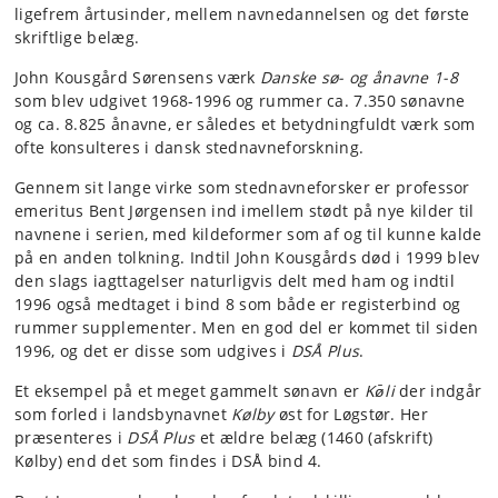
ligefrem årtusinder, mellem navnedannelsen og det første
skriftlige belæg.
John Kousgård Sørensens værk
Danske sø- og ånavne 1-8
som blev udgivet 1968-1996 og rummer
ca. 7.350 sønavne
og ca. 8.825 ånavne
,
er således et betydningfuldt værk som
ofte konsulteres i dansk stednavneforskning.
Gennem sit lange virke som stednavneforsker er professor
emeritus Bent Jørgensen ind imellem stødt på nye kilder til
navnene i serien, med kildeformer som af og til kunne kalde
på en anden tolkning. Indtil John Kousgårds død i 1999 blev
den slags iagttagelser naturligvis delt med ham og indtil
1996 også medtaget i bind 8 som både er registerbind og
rummer supplementer. Men en god del er kommet til siden
1996, og det er disse som udgives i
DSÅ Plus
.
Et eksempel på et meget gammelt sønavn er
Kø̄li
der indgår
som forled i landsbynavnet
Kølby
øst for Løgstør. Her
præsenteres i
DSÅ Plus
et ældre belæg (1460 (afskrift)
Kølby) end det som findes i DSÅ bind 4.