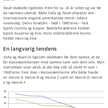
Noah
dukkede ligeledes frem for ca. 20 år siden og var før
da nærmest ukendt. Både
Sofia
og
Noah
afspejler den
internationale engelsk-amerikanske trend i tidens
navnevalg. Deres forældre – født i 1980'erne – hed
typisk
Camilla
og
Kasper
. Bedsteforældrene hedder
typisk
Susanne
og
Kim
, mens oldeforældrene kunne
hedde
Hans
og
Else
.
En langvarig tendens
Sofia
og
Noah
vil ligesom skolebørn før dem opleve, at de
får klassekammerater med samme navn som dem selv. Men
statistikken viser altså, at det ikke står så slemt til som i
1960'erne, hvor man i klasseværelserne ofte både havde
en
Hanne A
,
Hanne B
og
Hanne C
samt en
Henrik D
,
Henrik
E
og
Henrik F
.