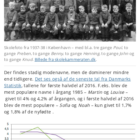
Skolefoto fra 1937-38 i København – med bl.a. tre gange
Poul
, to
gange
Preben
, to gange
Benny
, to gange
Henning
, to gange
John
og
to gange
Knud
.
Billede fra skolekammeraten.dk
.
Der findes stadig modenavne, men de dominerer mindre
end tidligere.
Det ses også af de seneste tal fra Danmarks
Statistik
, tallene for første halvdel af 2016. F.eks. blev de
mest populære navne i årgang 1985 –
Martin
og
Louise
–
givet til 4% og 4,2% af årgangen, og i første halvdel af 2016
blev de mest populære –
Sofia
og
Noah –
kun givet til 1,7%
og 1,8% af de nyfødte
.