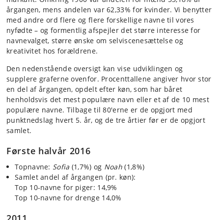
årgangen, mens andelen var 62,33% for kvinder. Vi benytter
med andre ord flere og flere forskellige navne til vores
nyfødte – og formentlig afspejler det større interesse for
navnevalget, større ønske om selviscenesættelse og
kreativitet hos forældrene.
Den nedenstående oversigt kan vise udviklingen og
supplere graferne ovenfor. Procenttallene angiver hvor stor
en del af årgangen, opdelt efter køn, som har båret
henholdsvis det mest populære navn eller et af de 10 mest
populære navne. Tilbage til 80'erne er de opgjort med
punktnedslag hvert 5. år, og de tre årtier før er de opgjort
samlet.
Første halvår 2016
Topnavne:
Sofia
(1,7%) og
Noah
(1,8%)
Samlet andel af årgangen (pr. køn):
Top 10-navne for piger: 14,9%
Top 10-navne for drenge 14,0%
2011