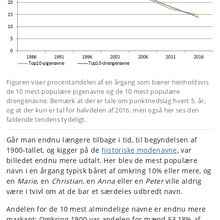
Figuren viser procentandelen af en årgang som bærer henholdsvis
de 10 mest populære pigenavne og de 10 mest populære
drengenavne. Bemærk at der er tale om punktnedslag hvert 5. år,
og at der kun er tal for halvdelen af 2016, men også her ses den
faldende tendens tydeligt.
Går man endnu længere tilbage i tid, til begyndelsen af
1900-tallet, og kigger på de
historiske modenavne
, var
billedet endnu mere udtalt. Her blev de mest populære
navn i en årgang typisk båret af omkring 10% eller mere, og
en
Marie
, en
Christian
, en
Anna
eller en
Peter
ville aldrig
være i tvivl om at de bar et særdeles udbredt navn.
Andelen for de 10 mest almindelige navne er endnu mere
markant: Omkring 1900 var andelen for mænd 53,18% af