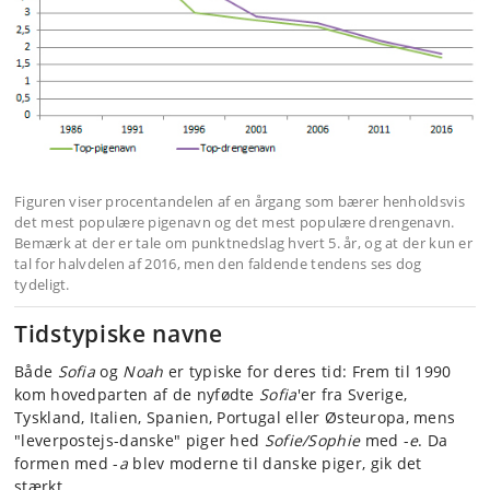
Figuren viser procentandelen af en årgang som bærer henholdsvis
det mest populære pigenavn og det mest populære drengenavn.
Bemærk at der er tale om punktnedslag hvert 5. år, og at der kun er
tal for halvdelen af 2016, men den faldende tendens ses dog
tydeligt.
Tidstypiske navne
Både
Sofia
og
Noah
er typiske for deres tid: Frem til 1990
kom hovedparten af de nyfødte
Sofia
'er fra Sverige,
Tyskland, Italien, Spanien, Portugal eller Østeuropa, mens
"leverpostejs-danske" piger hed
Sofie/Sophie
med -
e
. Da
formen med -
a
blev moderne til danske piger, gik det
stærkt.