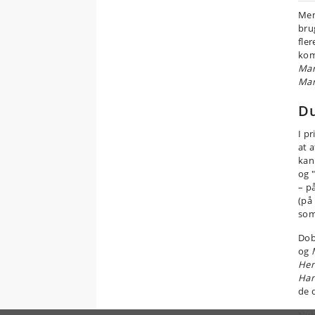
Men
bru
fle
kom
Mar
Mar
Du
I p
at 
kan
og 
– p
(på
som 
Dob
og
Hen
Han
de 
Nyh