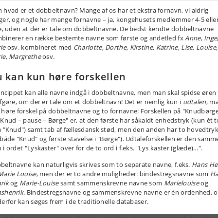
 hvad er et dobbeltnavn? Mange af os har et ekstra fornavn, vi aldrig
ger, og nogle har mange fornavne – ja, kongehusets medlemmer 4-5 elle
re, uden at der er tale om dobbeltnavne. De bedst kendte dobbeltnavne
binerer en række bestemte navne som første og andetled fx
Anne
,
Inge
ie
osv. kombineret med
Charlotte, Dorthe, Kirstine, Katrine, Lise, Louise,
ie, Margrethe
osv.
 kan kun høre forskellen
rincippet kan alle navne indgå i dobbeltnavne, men man skal spidse øren 
afgøre, om der er tale om et dobbeltnavn! Det er nemlig kun i
udtalen
, m
 høre forskel på dobbeltnavne og to fornavne: Forskellen på "Knudbørg
"Knud – pause – Børge" er, at den første har såkaldt enhedstryk (kun ét t
å "Knud") samt tab af fællesdansk stød, men den anden har to hovedtry
 både "Knud" og første stavelse i "Børge"). Udtaleforskellen er den samm
i ordet "Lyskaster" over for de to ord i f.eks. "Lys kaster (glæde)…".
beltnavne kan naturligvis skrives som to separate navne, f.eks.
Hans He
Marie Louise
, men der er to andre muligheder: bindestregsnavne som
Ha
rik
og
Marie-Louise
samt sammenskrevne navne som
Marielouise
og
shenrik
. Bindestregsnavne og sammenskrevne navne er én ordenhed, 
derfor kan søges frem i de traditionelle databaser.
edsbrevet fra Danmarks Statistik viser her, at der er stor forskel på, hvo