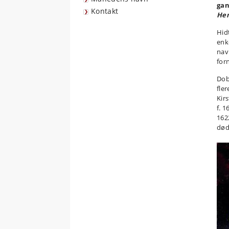
gan
Kontakt
Hen
Hid
enke
nav
for
Dob
fle
Kir
f. 
162
død