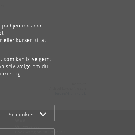
get
er
rd på hjemmesiden
et
re
ller kurser, til at
es, som kan blive gemt
an selv vælge om du
okie- og
Kontakt:
Michael Lerche Nielsen
lerche
@
hum
.
ku
.
dk
Se cookies
WEB
Om websitet
Cookies og privatlivspolitik