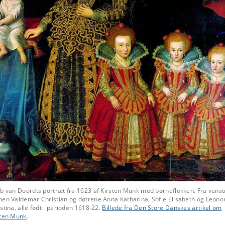
ob van Doordts portræt fra 1623 af Kirsten Munk med børneflokken. Fra venst
nen Valdemar Christian og døtrene Anna Katharina, Sofie Elisabeth og Leono
stina, alle født i perioden 1618-22.
Billede fra Den Store Danskes artikel om
sten Munk
.