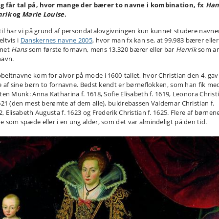
g får tal på, hvor mange der bærer to navne i kombination, fx
Han
rik
og
Marie Louise
.
til har vi på grund af persondatalovgivningen kun kunnet studere navn
ltvis i
Danskernes navne 2005
, hvor man fx kan se, at 99.983 bærer eller
net
Hans
som første fornavn, mens 13.320 bærer eller bar
Henrik
som a
navn.
beltnavne kom for alvor på mode i 1600-tallet, hvor Christian den 4. gav
re af sine børn to fornavne. Bedst kendt er børneflokken, som han fik me
sten Munk: Anna Katharina f. 1618, Sofie Elisabeth f. 1619, Leonora Christ
1621 (den mest berømte af dem alle), buldrebassen Valdemar Christian f.
2, Elisabeth Augusta f. 1623 og Frederik Christian f. 1625. Flere af børnen
e som spæde eller i en ung alder, som det var almindeligt på den tid.