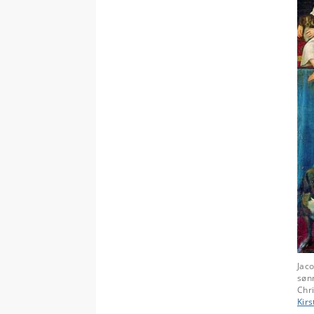
Jac
søn
Chri
Kir