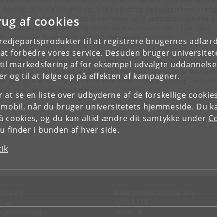
e dobbeltnavne skrives med og uden bindestreg, og begge former er me
rug af cookies
pige. Sammenskrevne former er derimod med få undtagelser sjældne: d
seks, der hedder
Hanspeter
og to, der hedder
Jenserik
, men til gengæld
66, der hedder
Annemette
, og 4.492, der hedder
Liselotte
.
tredjepartsprodukter til at registrere brugernes adfæ
e at forbedre vores service. Desuden bruger universitet
råd med de nævnte eksempler dokumenterer nyhedsbrevet også
modningen om, at dobbeltnavne mest bruges af kvinder, samt at danske
il markedsføring af for eksempel udvalgte uddannelser e
 dobbeltnavnene hovedsageligt er født før 1970. De nyeste årtiers børn
r og til at følge op på effekten af kampagner.
er dog også en del dobbeltnavne, med
Mads Emil
,
Carl Emil
og
Ida Marie
 de mest populære kombinationer.
or at se en liste over udbyderne af de forskellige cooki
 mobil, når du bruger universitetets hjemmeside. Du k
slå cookies, og du kan altid ændre dit samtykke under
Co
 finder i bunden af hver side.
rS)
tik
NTAKT
FOR STUDERENDE OG
ANSATTE
d vej
KUnet
d en medarbejder