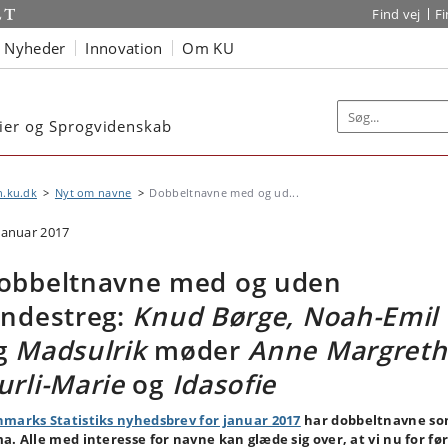
Find vej
F
Nyheder
Innovation
Om KU
dier og Sprogvidenskab
n.ku.dk
Nyt om navne
Dobbeltnavne med og ud...
 januar 2017
obbeltnavne med og uden
indestreg:
Knud Børge, Noah-Emil
g
Madsulrik
møder
Anne Margreth
urli-Marie
og
Idasofie
marks Statistiks nyhedsbrev for januar 2017
har dobbeltnavne s
a. Alle med interesse for navne kan glæde sig over, at vi nu for fø