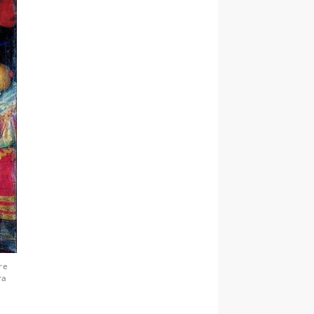
re
ra