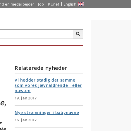
ind en medarbejder
Job
KUnet
English
Relaterede nyheder
Vi hedder stadig det samme
som vores jævnaldrende - eller
næsten
19. jan 2017
e,
Nye strømninger i babynavne
16. jan 2017
om
rste