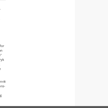
r
,
for
an
e"
ryk
k
e
nrik
ns-
og
r