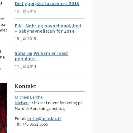
s
De hyppigste fornavne i 2015
15. jul 2016
ene
 bar
Ella, Nohr og navnehyppighed
ndet
– babynavnelisten for 2014
15. jul 2015
d
Sofia og William er mest
ina
populære
11. jul 2014
e
Kontakt
Michael Lerche
Nielsen
er lektor i navneforskning på
Nordisk Forskningsinstitut.
Email:
lerche@hum.ku.dk
Tlf.: +45 3532 8566