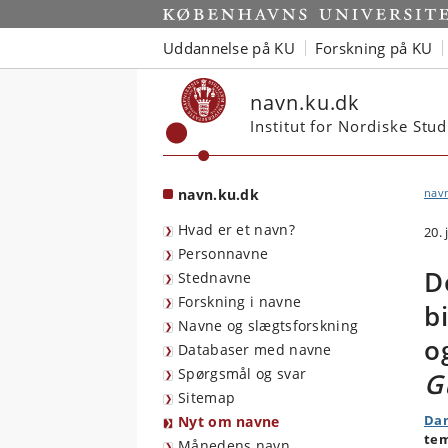
Start
Uddannelse på KU
Forskning på KU
navn.ku.dk
Institut for Nordiske Stu
navn.ku.dk
nav
Hvad er et navn?
20.
Personnavne
D
Stednavne
Forskning i navne
b
Navne og slægtsforskning
o
Databaser med navne
Spørgsmål og svar
G
Sitemap
Dan
Nyt om navne
tem
Månedens navn