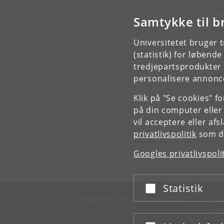
oft
Samtykke til b
hyp
er 
2.2
Universitetet bruger 
(statistik) for løbend
I t
for
tredjepartsprodukter t
med
personalisere annonce
bær
som
Klik på "Se cookies" f
på din computer eller
vil acceptere eller af
privatlivspolitik
som du
Institut for Nordiske Studier og Sprogvidenskab (No
Københavns Universitet
Googles privatlivspoli
Emil Holms Kanal 2
2300 København S
Statistik
Acceptér eller afslå
KØBENHAVNS UNIVERSITET
KO
Ledelse
Fin
Administration
Fin