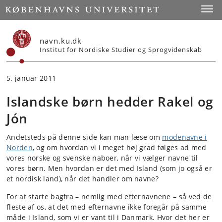
Start
Toggl
navn.ku.dk
Institut for Nordiske Studier og Sprogvidenskab
5. januar 2011
Islandske børn hedder Rakel og
Jón
Andetsteds på denne side kan man læse om
modenavne i
Norden
, og om hvordan vi i meget høj grad følges ad med
vores norske og svenske naboer, når vi vælger navne til
vores børn. Men hvordan er det med Island (som jo også er
et nordisk land), når det handler om navne?
For at starte bagfra – nemlig med efternavnene – så ved de
fleste af os, at det med efternavne ikke foregår på samme
måde i Island, som vi er vant til i Danmark. Hvor det her er