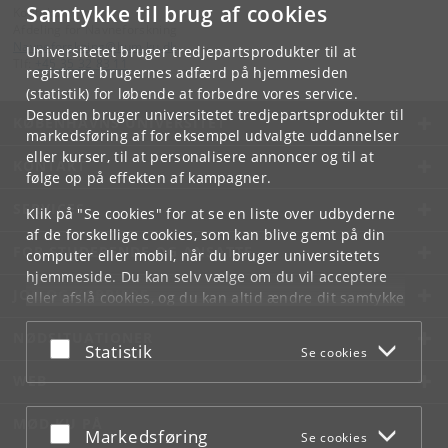
Samtykke til brug af cookies
Kontakt:
Afdeling for Navneforskning
Navneforskning
@
hum
.
ku
.
dk
Universitetet bruger tredjepartsprodukter til at
Tlf:
+45 35 32 83 11
registrere brugernes adfærd på hjemmesiden
(statistik) for løbende at forbedre vores service.
Desuden bruger universitetet tredjepartsprodukter til
KØBENHAVNS UNIVERSITET
markedsføring af for eksempel udvalgte uddannelser
eller kurser, til at personalisere annoncer og til at
KONTAKT
følge op på effekten af kampagner.
SERVICES
Klik på "Se cookies" for at se en liste over udbyderne
af de forskellige cookies, som kan blive gemt på din
FOR STUDERENDE OG ANSATTE
computer eller mobil, når du bruger universitetets
hjemmeside. Du kan selv vælge om du vil acceptere
JOB OG KARRIERE
eller afslå cookies, og du kan altid ændre dit samtykke
under
Cookie- og privatlivspolitik
som du finder i
NØDSITUATIONER
bunden af hver side.
Acceptér eller afslå
Statistik
Se cookies
Googles privatlivspolitik
WEB
MØD KU PÅ
Acceptér eller afslå
Markedsføring
Se cookies