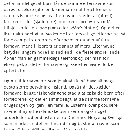
det almindelige, at børn får de samme efternavne som
deres forældre (ofte en kombination af forældrenes),
dannes islandske børns efternavne i stedet af (oftest)
faderens eller (sjældnere) moderens fornavn, som får
tilføjet endelsen
-son
(søn) eller -
dóttir
(datter). Og det er
ikke ualmindeligt, at søskende har forskellige efternavne, så
for eksempel storebrors efternavn er dannet af fars
fornavn, mens lillebrors er dannet af mors. Efternavne
betyder langt mindre i Island end i de fleste andre lande.
Åbner man en gammeldags telefonbog, ser man for
eksempel, at det er fornavne og ikke efternavne, folk er
opført efter.
Og nu til fornavnene, som jo altså så må have så meget
desto større betydning i Island. Også når det gælder
fornavne, bruger islændingene stadig at opkalde børn efter
forfædrene, og det er almindeligt, at de samme fornavne
bruges igen og igen i en familie. Listerne over populære
navne til nyfødte islandske børn ser da også noget
anderledes ud end listerne fra Danmark, Norge og Sverige,
som minder en del om hinanden og består af navne som
Lucas, Oliver, William, Emma, Maja og Ida.