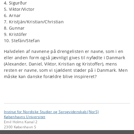
4. Sigur
ður
5. Viktor/Victor
6. Arnar
7. Kristján/Kristian/Christian
8. Gunnar
9. Kristófer
10. Stefán/Stefan
Halvdelen af navnene på drengelisten er navne, som i en
eller anden form også jævnligt gives til nyfødte i Danmark
(Alexander, Daniel, Viktor
, K
ristian og Kristoffer), mens
resten er navne, som vi sjældent støder på i Danmark. Men
måske kan danske forældre blive inspireret?
Institut for Nordiske Studier og Sprogvidenskab (NorS)
Københavns Universitet
Emil Holms Kanal 2
2300 København S