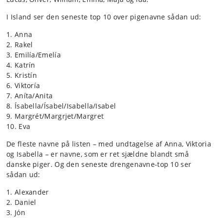
I Island ser den seneste top 10 over pigenavne sådan ud:
1. Anna
2. Rakel
3. Emilía/Emelía
4. Katrín
5. Kristín
6. Viktoría
7. Aníta/Anita
8. Ísabella/Ísabel/Isabella/Isabel
9. Margrét/Margrjet/Margret
10. Eva
De fleste navne på listen – med undtagelse af Anna, Viktoria
og Isabella – er navne, som er ret sjældne blandt små
danske piger. Og den seneste drengenavne-top 10 ser
sådan ud:
1. Alexander
2. Daniel
3. Jón