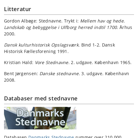
Litteratur
Gordon Albøge: Stednavne. Trykt i:
Mellem hav og hede.
Landskab og bebyggelse i Ulfborg herred indtil 1700
. Århus
2000.
Dansk kulturhistorisk Opslagsværk
. Bind 1-2. Dansk
Historisk Fællesforening 1991.
Kristian Hald:
Vore Stednavne
. 2. udgave. København 1965.
Bent Jørgensen:
Danske stednavne
. 3. udgave. København
2008.
Databaser med stednavne
Databasen
Danmarks Stednavne
rummer over 210.000