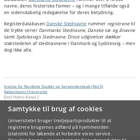
navne, deres historiske former – og i mange tilfælde også
en videnskabelig redegørelse for deres betydning.
Registerdatabasen
Danske Stednavne
rummer
registrene
til
de trykte serier
Danmarks Stednavne, Danske sø- og ånavne
samt
Sydslesvigs Stednavne
. Disse udgivelser dækker
størstedelen af stednavnene i Danmark og Sydslesvig – men
dog ikke alle.
Institut for Nordiske Studier og Sprogvidenskab (NorS)
Københavns Universitet
Emil Holms Kanal 2
2300 København S
Samtykke til brug af cookies
Kontakt:
Center for Navneforskning
Universitetet bruger tredjepartsprodukter til at
navneforskning
@
hum
.
ku
.
dk
registrere brugernes adfærd på hjemmesiden
(statistik) for løbende at forbedre vores service.