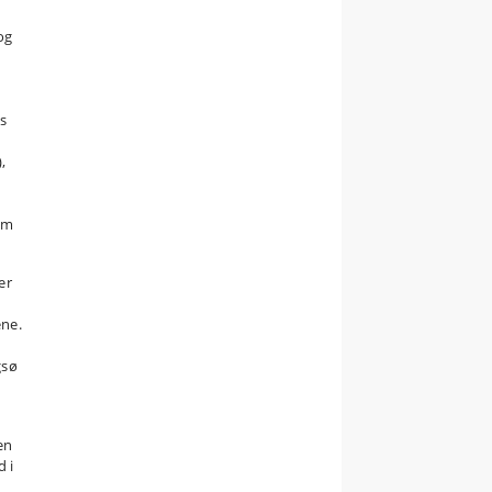
og
s
,
som
er
ene.
gsø
i
en
d i