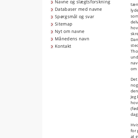
Navne og slægtsforskning
tæn
Databaser med navne
lyd
som
Spørgsmål og svar
del
Sitemap
hov
Nyt om navne
skr
Månedens navn
Dan
ste
Kontakt
Tho
und
navn
om 
Det
nog
den
Jeg
hov
(fø
dag
Hvi
for
at 