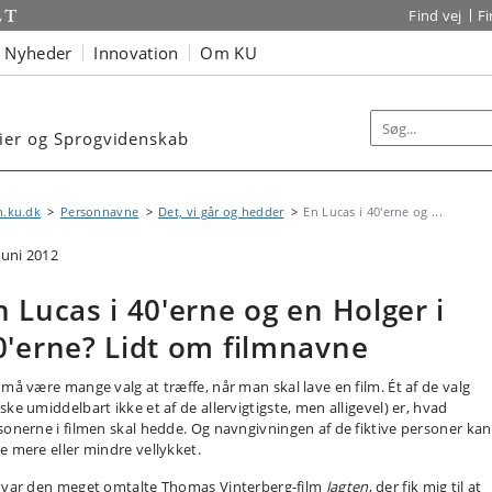
Find vej
F
Nyheder
Innovation
Om KU
dier og Sprogvidenskab
n.ku.dk
Personnavne
Det, vi går og hedder
En Lucas i 40'erne og ...
juni 2012
n Lucas i 40'erne og en Holger i
0'erne? Lidt om filmnavne
 må være mange valg at træffe, når man skal lave en film. Ét af de valg
ke umiddelbart ikke et af de allervigtigste, men alligevel) er, hvad
sonerne i filmen skal hedde. Og navngivningen af de fiktive personer kan
e mere eller mindre vellykket.
 var den meget omtalte Thomas Vinterberg-film
Jagten
, der fik mig til at