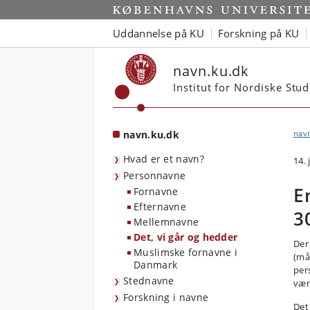
Start
Uddannelse på KU
Forskning på KU
navn.ku.dk
Institut for Nordiske Stu
navn.ku.dk
nav
Hvad er et navn?
14. 
Personnavne
E
Fornavne
Efternavne
3
Mellemnavne
Det, vi går og hedder
Der
Muslimske fornavne i
(mås
Danmark
per
Stednavne
vær
Forskning i navne
Det