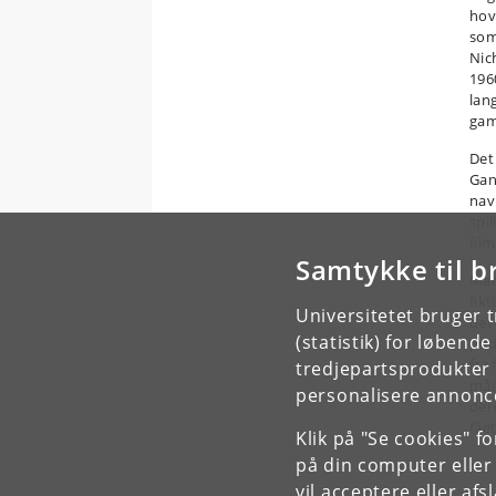
hov
som
Nic
1960
lan
gam
Det
Gant
nav
spi
fil
Samtykke til b
Man
fik
Universitetet bruger 
det
(statistik) for løbend
pud
fra
tredjepartsprodukter t
måd
personalisere annonce
del
fået
Klik på "Se cookies" f
på din computer eller
vil acceptere eller af