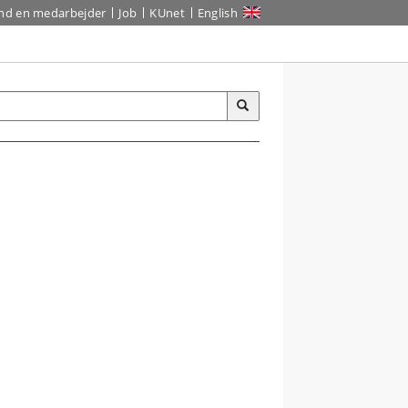
ind en medarbejder
Job
KUnet
English