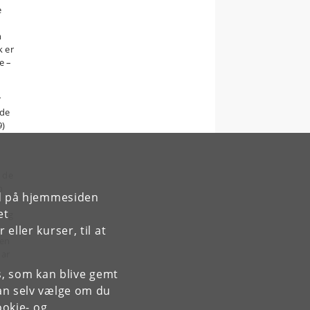
e
n
k er
e –
r
ede
9)
 de
n
rd på hjemmesiden
et
alg
ller kurser, til at
 en
har
es, som kan blive gemt
an selv vælge om du
okie- og