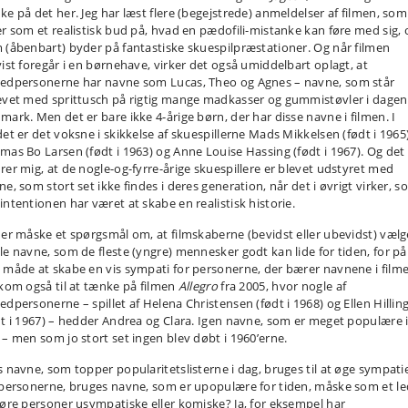
ke på det her. Jeg har læst flere (begejstrede) anmeldelser af filmen, som
er som et realistisk bud på, hvad en pædofili-mistanke kan føre med sig, 
 (åbenbart) byder på fantastiske skuespilpræstationer. Og når filmen
vist foregår i en børnehave, virker det også umiddelbart oplagt, at
edpersonerne har navne som Lucas, Theo og Agnes – navne, som står
evet med sprittusch på rigtig mange madkasser og gummistøvler i dagen
mark. Men det er bare ikke 4-årige børn, der har disse navne i filmen. I
det er det voksne i skikkelse af skuespillerne Mads Mikkelsen (født i 1965)
mas Bo Larsen (født i 1963) og Anne Louise Hassing (født i 1967). Og det
rer mig, at de nogle-og-fyrre-årige skuespillere er blevet udstyret med
e, som stort set ikke findes i deres generation, når det i øvrigt virker, 
intentionen har været at skabe en realistisk historie.
 er måske et spørgsmål om, at filmskaberne (bevidst eller ubevidst) vælg
le navne, som de fleste (yngre) mennesker godt kan lide for tiden, for på
 måde at skabe en vis sympati for personerne, der bærer navnene i film
 kom også til at tænke på filmen
Allegro
fra 2005, hvor nogle af
edpersonerne – spillet af Helena Christensen (født i 1968) og Ellen Hillin
dt i 1967) – hedder Andrea og Clara. Igen navne, som er meget populære 
 – men som jo stort set ingen blev døbt i 1960’erne.
s navne, som topper popularitetslisterne i dag, bruges til at øge sympati
 personerne, bruges navne, som er upopulære for tiden, måske som et le
gøre personer usympatiske eller komiske? Ja, for eksempel har