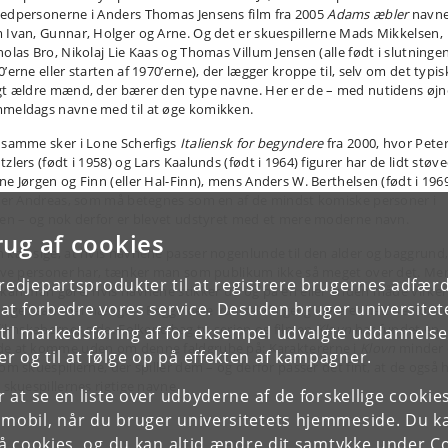
edpersonerne i Anders Thomas Jensens film fra 2005
Adams æbler
navn
 Ivan, Gunnar, Holger og Arne. Og det er skuespillerne Mads Mikkelsen,
holas Bro, Nikolaj Lie Kaas og Thomas Villum Jensen (alle født i slutninge
’erne eller starten af 1970’erne), der lægger kroppe til, selv om det typis
gt ældre mænd, der bærer den type navne. Her er de – med nutidens øjn
meldags navne med til at øge komikken.
 samme sker i Lone Scherfigs
Italiensk for begyndere
fra 2000, hvor Pete
zlers (født i 1958) og Lars Kaalunds (født i 1964) figurer har de lidt støv
ne Jørgen og Finn (eller Hal-Finn), mens Anders W. Berthelsen (født i 196
ller Andreas, som må betegnes som en af de mindst komiske personer i
men – og nok derfor er blevet udstyret med et mere moderne navn.
rug af cookies
 kan sige, at hvis navnene passer nogenlunde til den alder og baggrund,
tive personer har, tænker man som publikum ikke så meget over det. Me
tredjepartsprodukter til at registrere brugernes adfæ
 kan man gøre, hvis navnene stikker ud og på en eller anden måde virker
e at forbedre vores service. Desuden bruger universitet
sige i sammenhængen. Begge dele kan selvfølgelig være et helt bevidst v
 filmskabernes side. Folkene bag tv-serien og filmen
Klovn
har fundet en
il markedsføring af for eksempel udvalgte uddannelser e
e at komme uden om denne faldgrube på: Karaktererne i
Klovn
minder
r og til at følge op på effekten af kampagner.
 om skuespillerne, der spiller dem – og derfor passer det fint, at de også 
 skuespillernes rigtige navne.
or at se en liste over udbyderne af de forskellige cooki
 mobil, når du bruger universitetets hjemmeside. Du k
slå cookies, og du kan altid ændre dit samtykke under
Co