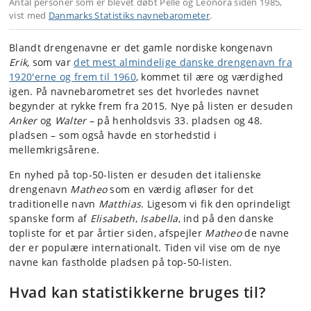
Antal personer som er blevet døbt Pelle og Leonora siden 1985,
vist med
Danmarks Statistiks navnebarometer
.
Blandt drengenavne er det gamle nordiske kongenavn
Erik,
som var
det mest almindelige danske drengenavn fra
1920'erne og frem til 1960
, kommet til ære og værdighed
igen. På navnebarometret ses det hvorledes navnet
begynder at rykke frem fra 2015. Nye på listen er desuden
Anker
og
Walter
– på henholdsvis 33. pladsen og 48.
pladsen – som også havde en storhedstid i
mellemkrigsårene.
En nyhed på top-50-listen er desuden det italienske
drengenavn
Matheo
som en værdig afløser for det
traditionelle navn
Matthias
. Ligesom vi fik den oprindeligt
spanske form af
Elisabeth
,
Isabella
, ind på den danske
topliste for et par årtier siden, afspejler
Matheo
de navne
der er populære internationalt. Tiden vil vise om de nye
navne kan fastholde pladsen på top-50-listen.
Hvad kan statistikkerne bruges til?