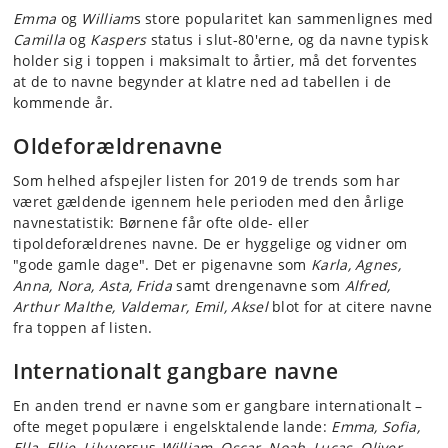
Emma
og
William
s store popularitet kan sammenlignes med
Camilla
og
Kaspers
status i slut-80'erne, og da navne typisk
holder sig i toppen i maksimalt to årtier, må det forventes
at de to navne begynder at klatre ned ad tabellen i de
kommende år.
Oldeforældrenavne
Som helhed afspejler listen for 2019 de trends som har
været gældende igennem hele perioden med den årlige
navnestatistik: Børnene får ofte olde- eller
tipoldeforældrenes navne. De er hyggelige og vidner om
"gode gamle dage". Det er pigenavne som
Karla, Agnes,
Anna, Nora, Asta, Frida
samt drengenavne som
Alfred,
Arthur Malthe, Valdemar, Emil, Aksel
blot for at citere navne
fra toppen af listen.
Internationalt gangbare navne
En anden trend er navne som er gangbare internationalt –
ofte meget populære i engelsktalende lande:
Emma, Sofia,
Ella, Ellie, Lily
versus
William, Oscar, Noah, Lucas, Oliver,