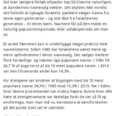
Set over længere forløb afspejler top-50-listerne naturligvis
at danskernes navnevalg veksler. Det skyldes ikke mindst
det forhold at nybagte forældre sjældent vælger navne fra
deres egen generation – og slet ikke fra forældrenes
generation – til deres børn. Navnene får på den måde en
naturlig popularitetsperiode, eller udløbsperiode om man
vil.
Et andet fænomen kan vi underbygge meget præcist med
navnelisterne: Siden 1985 har forældrene været mere og
mere opfindsomme i deres navnevalg. Der vælges mellem
flere forskellige og næsten lige populære navne. I 1985 fik
26,7 % af pigerne et af de 10 mest populære navne. I 2019
var den tilsvarende andel kun 14,3%.
For drengene var andelen af årgangen med de 10 mest
populære navne 34,3% i 1985 mod 15,3% i 2019. Før i tiden,
hvor denne procentandel var endnu højere, kunne man ofte
høre at drengenavnene var kedelige fordi de var så få og
ensformige, men man må nu konstatere at kønsforskellen
på dét punkt stort set er udvisket.