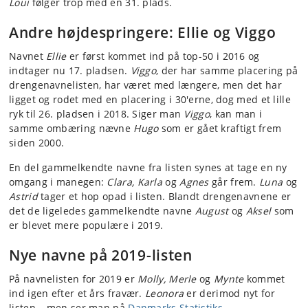
Loui
følger trop med en 31. plads.
Andre højdespringere: Ellie og Viggo
Navnet
Ellie
er først kommet ind på top-50 i 2016 og
indtager nu 17. pladsen.
Viggo
, der har samme placering på
drengenavnelisten, har været med længere, men det har
ligget og rodet med en placering i 30'erne, dog med et lille
ryk til 26. pladsen i 2018. Siger man
Viggo
, kan man i
samme ombæring nævne
Hugo
som er gået kraftigt frem
siden 2000.
En del gammelkendte navne fra listen synes at tage en ny
omgang i manegen:
Clara, Karla
og
Agnes
går frem.
Luna
og
Astrid
tager et hop opad i listen. Blandt drengenavnene er
det de ligeledes gammelkendte navne
August
og
Aksel
som
er blevet mere populære i 2019.
Nye navne på 2019-listen
På navnelisten for 2019 er
Molly, Merle
og
Mynte
kommet
ind igen efter et års fravær.
Leonora
er derimod nyt for
listen – men ser man på
Danmarks Statistiks