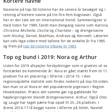
Kortere navne
Navnene på top-50-listerne har de senere år bevæget sig i
retning af kortere navne på tre-fire-fem bogstaver. Også
her er der tale om en international trend. Sammenligner vi
med listen for 1989, fandt man dengang navne som
Katrine,
Christina Michelle, Cecilie
og
Charlotte
– og drengenavne
som
Nicolaj, Daniel, Matthias, Andreas
og
Kenneth
. Læseren
kan selv lege videre med tallene for de enkelte år fra 1985
og frem på
top-50-listerne tilbage til 1985
.
Top og bund i 2019: Nora og Arthur
Listen for 2019 afspejler forskydninger som vi givetvis vil se
forstærket de kommende år:
Nora
er gået stærkt frem til 11.
pladsen fra en placering i 30'erne i 2014-15. I den
regionsopdelte statistik som findes nederst på top-50-siden,
kan man se at
Nora
er det populæreste pigenavn i Region
Hovedstaden. Præcis det samme gør sig gældende for
højdespringeren blandt drengenavnene:
Arthur
. Også
Otto
og
Lauge
har taget pæne hop opad til 25.-26.pladsen. I
årene 2014-17 lå begge navne i 40'erne på listen. Navnet