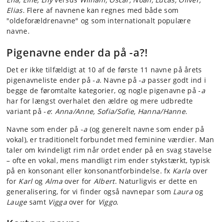
Elias
. Flere af navnene kan regnes med både som
"oldeforældrenavne" og som internationalt populære
navne.
Pigenavne ender da på -a?!
Det er ikke tilfældigt at 10 af de første 11 navne på årets
pigenavneliste ender på -
a
. Navne på -
a
passer godt ind i
begge de føromtalte kategorier, og nogle pigenavne på -
a
har for længst overhalet den ældre og mere udbredte
variant på -
e
:
Anna/Anne, Sofia/Sofie, Hanna/Hanne
.
Navne som ender på -
a
(og generelt navne som ender på
vokal), er traditionelt forbundet med feminine værdier. Man
taler om kvindeligt rim når ordet ender på en svag stavelse
– ofte en vokal, mens mandligt rim ender stykstærkt, typisk
på en konsonant eller konsonantforbindelse. fx
Karla
over
for
Karl
og
Alma
over for
Albert
. Naturligvis er dette en
generalisering, for vi finder også navnepar som
Laura
og
Lauge
samt
Vigga
over for
Viggo
.