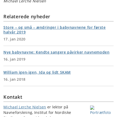
Michael Lerche Nielsen
Relaterede nyheder
Store – og små – ændringer i babynavnene for første
halvår 2019
17. jan 2020
Nye babynavne: Kendte sangere påvirker navnemoden
16. jan 2019
William igen-igen, Ida og lidt SKAM
16. jan 2018
Kontakt
Michael Lerche Nielsen
er lektor på
Navneforskning, Institut for Nordiske