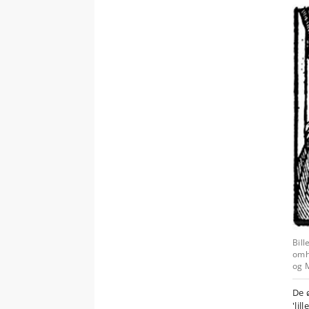
Bill
omh
og 
De 
'lil