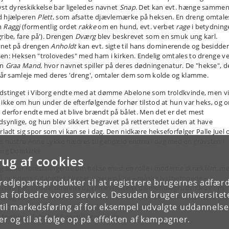
yst dyreskikkelse bar ligeledes navnet
Snap
. Det kan evt. hænge samme
 hjælperen
Plett
, som afsatte djævlemærke på heksen. En dreng omtale
m
Raggj
(formentlig ordet
rakke
om en hund, evt. verbet
rage
i betydning
gribe, fare på'). Drengen
Dværg
blev beskrevet som en smuk ung karl.
net på drengen
Anholdt
kan evt. sigte til hans dominerende og besidde
en: Heksen "trolovedes" med ham i kirken. Endelig omtales to drenge v
vn
Graa Mand
, hvor navnet spiller på deres dødningenatur. De "hekse", d
står samleje med deres 'dreng', omtaler dem som kolde og klamme.
dstinget i Viborg endte med at dømme Abelone som troldkvinde, men v
 ikke om hun under de efterfølgende forhør tilstod at hun var heks, og 
 derfor endte med at blive brændt på bålet. Men det er det mest
dsynlige, og hun blev sikkert begravet på retterstedet uden at have
erladt sig spor som vi kan se i dag. Den nidkære hekseforfølger Palle Juel 
s hustru Anne Lykke hædres til gengæld endnu i dag med en gravsten i
org Domkirke.
rug af cookies
ag spiller forestillingerne om hekse mest en rolle i moderne skrækfilm, m
å nutidens satanister bygger videre på de – måske lystbetonede –
tredjepartsprodukter til at registrere brugernes adfæ
estillinger, middelalderens og renæssancens dæmonologi udviklede om
e at forbedre vores service. Desuden bruger universitet
se og deres indvielsesritualer, herunder deres hjælpere. For navneforsk
il markedsføring af for eksempel udvalgte uddannelser e
er
Gielster
og de andre navne på heksenes hjælpere et sjældent glimt ind
fortidige, folkelige forestillingsverden.
r og til at følge op på effekten af kampagner.