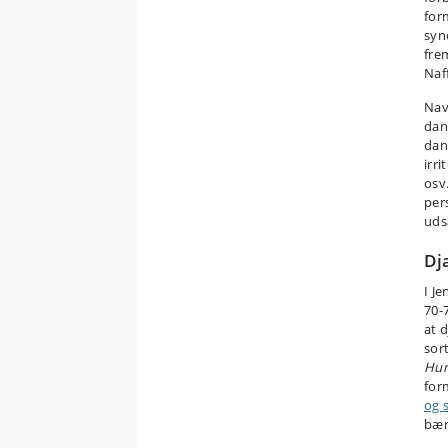
for
syn
fre
Naf
Nav
dan
da
irr
osv
pers
uds
Dj
I J
70-
at 
sor
Hu
for
og 
bær