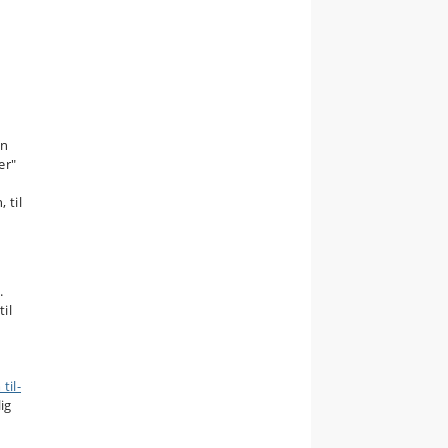
en
er"
 til
.
il
til-
ig