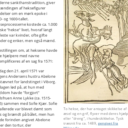
erne sankthanstradition, giver
rændingen af heksefigurer
delser om en mørk epoke i
- og 1600-tallet.
seprocesserne kostede ca. 1.000
ske "hekse" livet, hvoraf langt
leste var kvinder, ofte gifte
nder og enker, men også mænd.
estillingen om, at heksene havde
te hjælpere med navne
mplificeres af en sag fra 1571:
dag den 21. april 1571 var
ens Andersens hustru Abelone
stævnet for landstinget i Viborg.
lagen lød på, at hun med
lddom havde "forgjort"
lsfruen Anne Lykke (ca. 1515-
5) sammen med Sofie Kjær. Sofie
 allerede var blevet dømt som
To hekse, der har antaget skikkelse af 
æsel og en grif, flyver med deres hjælp
s og brændt på bålet, men hun
eller "dreng", i hundeskikkelse. Tysk
de forinden angivet Abelone
træsnit fra ca. 1489,
gengivet fra
er den tortur, der