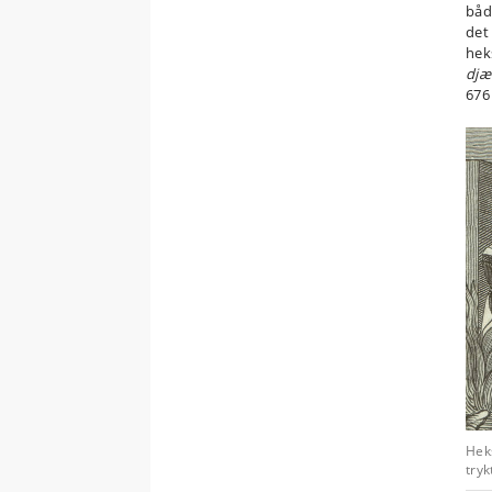
båd
det
hek
djæ
676
Hek
try