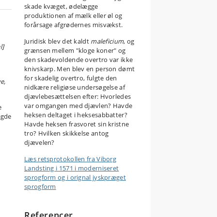
skade kvæget, ødelægge
produktionen af mælk eller øl og
forårsage afgrødernes misvækst.
Juridisk blev det kaldt
maleficium
, og
l]
grænsen mellem "kloge koner" og
den skadevoldende overtro var ikke
knivskarp. Men blev en person dømt
for skadelig overtro, fulgte den
e,
nidkære religiøse undersøgelse af
djævlebesættelsen efter: Hvorledes
var omgangen med djævlen? Havde
e
heksen deltaget i heksesabbatter?
agde
Havde heksen frasvoret sin kristne
tro? Hvilken skikkelse antog
djævelen?
Læs retsprotokollen fra Viborg
Landsting i 1571 i moderniseret
sprogform og i orignal jyskpræget
sprogform
Referencer