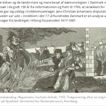
e kirken og de lærde mere og mere besat af dæmonologien. I Danmark v
 især i de godt 150 år fra reformationen og frem til 1700, at skrækken for
se gav sig udslag i trolddomsanklager. Jens Christian Johansens disputat
velen var ude – trolddom i det 17. århundredes Danmark
er en analyse a
 sager fra landtinget i Viborg fra perioden 1617-1687.
sebrænding i Regenstein, Sachsen-Anhalt, 1555. Trægravering efter en origin
kt på flyveblad. Germanisches Nationalmusem, Nürnberg.