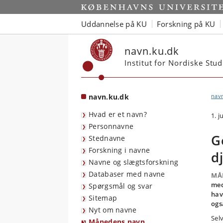
Start
Uddannelse på KU
Forskning på KU
navn.ku.dk
Institut for Nordiske Stu
navn.ku.dk
nav
Hvad er et navn?
1. j
Personnavne
G
Stednavne
Forskning i navne
d
Navne og slægtsforskning
Databaser med navne
MÅ
med
Spørgsmål og svar
hav
Sitemap
ogs
Nyt om navne
Sel
Månedens navn