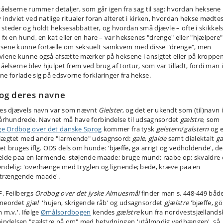
ståelserne rummer detaljer, som går igen fra sag til sag: hvordan heksene
v indviet ved natlige ritualer foran alteret i kirken, hvordan hekse mødte
 steder og holdt heksesabbatter, og hvordan små djævle – ofte i skikkels
, fx en hund, en kat eller en hare – var heksenes "drenge" eller "hjælpere"
sene kunne fortælle om seksuelt samkvem med disse "drenge", men
vlene kunne også afsætte mærker på heksene i ansigtet eller på kroppen
tåelserne blev hjulpet frem ved brug af tortur, som var tilladt, fordi man 
ne forlade sig på edsvorne forklaringer fra hekse.
. og deres navne
ies djævels navn var som nævnt
Gielster
, og det er ukendt som (til)navn 
 århundrede. Navnet må have forbindelse til udsagnsordet
gælstre
, som
lge Ordbog over det danske Sprog
kommer fra tysk
gelstern
/
galstern
og e
lægtet med andre "larmende" udsagnsord:
gale
,
gjalde
samt dialektalt
gæ
et bruges iflg. ODS dels om hunde: 'bjæffe, gø arrigt og vedholdende', de
ælde paa en larmende, støjende maade; bruge mund; raabe op; skvaldre 
endelig: 'overhænge med tryglen og lignende; bede, kræve paa en
trængende maade'.
F. Feilbergs
Ordbog over det jyske Almuesmål
finder man s. 448-449 båd
neordet
gjæl
'hujen, skrigende råb' og udsagnsordet
gjælstre
'bjæffe, gö
 m.v.'. Ifølge
Ømålsordbogen
kendes
gælstre
kun fra nordvestsjællandsk
bindelsen "gælstre på om" med betydningen 'utålmodig vedhængen', så