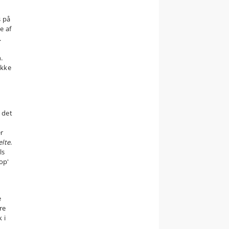
s på
e af
.
.
ikke
i det
r
lte
.
ls
op'
e
re
 i