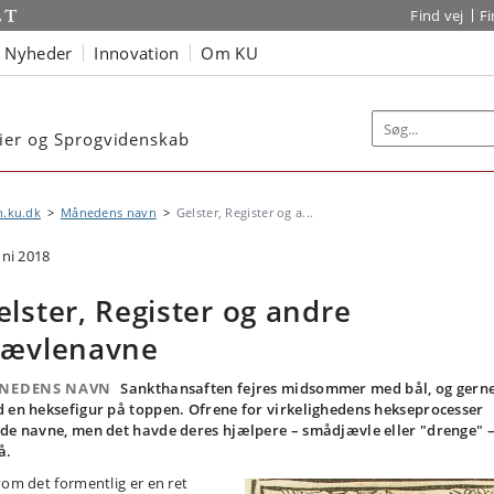
Find vej
F
Nyheder
Innovation
Om KU
dier og Sprogvidenskab
n.ku.dk
Månedens navn
Gelster, Register og a...
uni 2018
elster, Register og andre
jævlenavne
NEDENS NAVN
Sankthansaften fejres midsommer med bål, og gern
 en heksefigur på toppen. Ofrene for virkelighedens hekseprocesser
de navne, men det havde deres hjælpere – smådjævle eller "drenge" 
å.
vom det formentlig er en ret