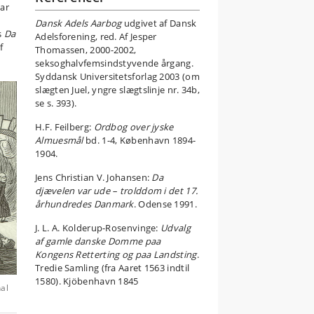
ar
Dansk Adels Aarbog
udgivet af Dansk
s
Da
Adelsforening, red. Af Jesper
f
Thomassen, 2000-2002,
seksoghalvfemsindstyvende årgang.
Syddansk Universitetsforlag 2003 (om
slægten Juel, yngre slægtslinje nr. 34b,
se s. 393).
H.F. Feilberg:
Ordbog over jyske
Almuesmål
bd. 1-4, København 1894-
1904.
Jens Christian V. Johansen:
Da
djævelen var ude – trolddom i det 17.
århundredes Danmark
. Odense 1991.
J. L. A. Kolderup-Rosenvinge:
Udvalg
af gamle danske Domme paa
Kongens Retterting og paa Landsting
.
Tredie Samling (fra Aaret 1563 indtil
1580). Kjöbenhavn 1845
al