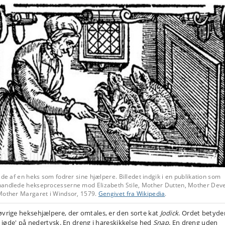
ede af en heks som fodrer sine hjælpere. Billedet indgik i en publikation som
andlede hekseprocesserne mod Elizabeth Stile, Mother Dutten, Mother Deve
Mother Margaret i Windsor, 1579.
Gengivet fra Wikipedia
.
øvrige heksehjælpere, der omtales, er den sorte kat
Jodick
. Ordet betyde
le jøde' på nedertysk. En dreng i hareskikkelse hed
Snap
. En dreng uden