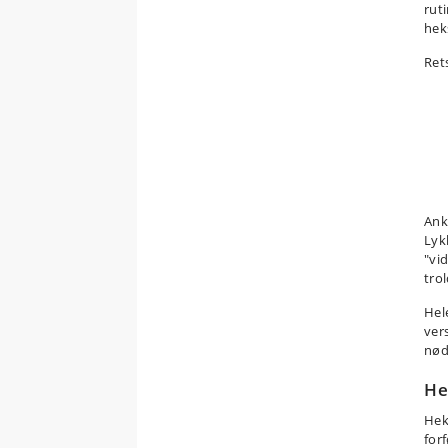
rut
hek
Ret
Ank
Lyk
"vi
tro
Hel
ver
nød
He
Hek
for