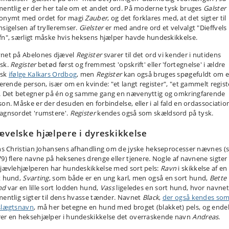
mentlig er der her tale om et andet ord. På moderne tysk bruges
Galster
onymt med ordet for magi
Zauber
, og det forklares med, at det sigter til
msigelsen af trylleremser.
Gielster
er med andre ord et velvalgt "Dieffvels
fn", særligt måske hvis heksens hjælper havde hundeskikkelse.
net på Abelones djævel
Register
svarer til det ord vi kender i nutidens
sk.
Register
betød først og fremmest 'opskrift' eller 'fortegnelse' i ældre
nsk
ifølge Kalkars Ordbog
, men
Register
kan også bruges spøgefuldt om 
iterende person, især om en kvinde: "et langt register", "et gammelt regist
. Det betegner på én og samme gang en nævenyttig og omkringfarende
on. Måske er der desuden en forbindelse, eller i al fald en ordassociation,
agnsordet 'rumstere'.
Register
kendes også som skældsord på tysk.
ævelske hjælpere i dyreskikkelse
ens Christian Johansens afhandling om de jyske hekseprocesser nævnes (s
79) flere navne på heksenes drenge eller tjenere. Nogle af navnene sigter t
djævlehjælperen har hundeskikkelse med sort pels:
Ravn
i skikkelse af en
t hund,
Svarting
, som både er en ung karl, men også en sort hund,
Bette
nd
var en lille sort lodden hund,
Vass
ligeledes en sort hund, hvor navnet
mentlig sigter til dens hvasse tænder. Navnet
Black
,
der også kendes som 
slægtsnavn
, må her betegne en hund med broget (blakket) pels, og endel
er en heksehjælper i hundeskikkelse det overraskende navn
Andreas
.