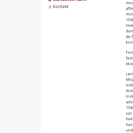
mod
Kontakt
afb
min
1500
Hek
dan
de f
kvi
For
fas
ekse
Lør
Mog
ind
Ank
tro
ade
158
var
hek
hav
und