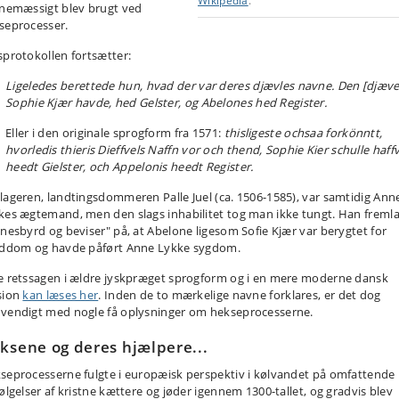
Wikipedia
.
inemæssigt blev brugt ved
seprocesser.
sprotokollen fortsætter:
Ligeledes berettede hun, hvad der var deres djævles navne. Den [djæve
Sophie Kjær havde, hed Gelster, og Abelones hed Register.
Eller i den originale sprogform fra 1571:
thisligeste ochsaa forkönntt,
hvorledis thieris Dieffvels Naffn vor och thend, Sophie Kier schulle haffv
heedt Gielster, och Appelonis heedt Register.
lageren, landtingsdommeren Palle Juel (ca. 1506-1585), var samtidig Ann
kes ægtemand, men den slags inhabilitet tog man ikke tungt. Han freml
dnesbyrd og beviser" på, at Abelone ligesom Sofie Kjær var berygtet for
lddom og havde påført Anne Lykke sygdom.
e retssagen i ældre jyskpræget sprogform og i en mere moderne dansk
sion
kan læses her
. Inden de to mærkelige navne forklares, er det dog
vendigt med nogle få oplysninger om hekseprocesserne.
ksene og deres hjælpere...
seprocesserne fulgte i europæisk perspektiv i kølvandet på omfattende
følgelser af kristne kættere og jøder igennem 1300-tallet, og gradvis blev