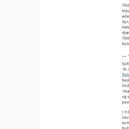
Til
ble
øde
dyr
Hek
djæ
Tils
kun
..
Sof
16.
ifø
bes
Ord
'sk
og 
paa
I H.
nav
larm
for