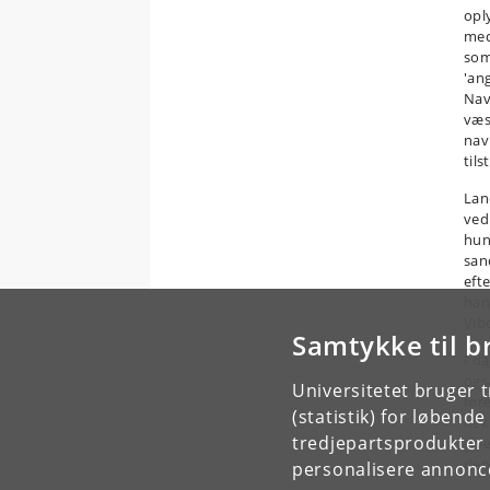
opl
med
so
'an
Nav
væs
na
til
Lan
ved
hun
san
eft
han
Vib
Samtykke til b
I d
ogs
Universitetet bruger 
for
(statistik) for løbend
hek
tredjepartsprodukter t
giv
den 
personalisere annonce