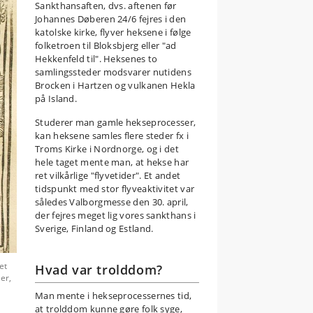
Sankthansaften, dvs. aftenen før
Johannes Døberen 24/6 fejres i den
katolske kirke, flyver heksene i følge
folketroen til Bloksbjerg eller "ad
Hekkenfeld til". Heksenes to
samlingssteder modsvarer nutidens
Brocken i Hartzen og vulkanen Hekla
på Island.
Studerer man gamle hekseprocesser,
kan heksene samles flere steder fx i
Troms Kirke i Nordnorge, og i det
hele taget mente man, at hekse har
ret vilkårlige "flyvetider". Et andet
tidspunkt med stor flyveaktivitet var
således Valborgmesse den 30. april,
der fejres meget lig vores sankthans i
Sverige, Finland og Estland.
et
Hvad var trolddom?
er,
Man mente i hekseprocessernes tid,
at trolddom kunne gøre folk syge,