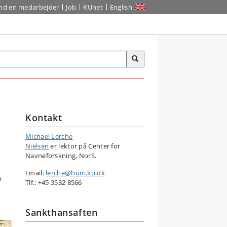
ind en medarbejder
Job
KUnet
English
Kontakt
Michael Lerche
Nielsen
er lektor på Center for
Navneforskning, NorS.
Email:
lerche@hum.ku.dk
e
Tlf.: +45 3532 8566
–
Sankthansaften