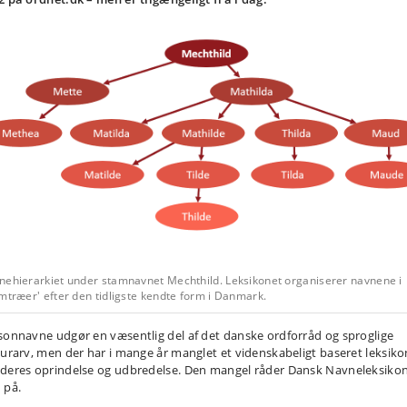
nehierarkiet under stamnavnet Mechthild. Leksikonet organiserer navnene i
mtræer' efter den tidligste kendte form i Danmark.
sonnavne udgør en væsentlig del af det danske ordforråd og sproglige
turarv, men der har i mange år manglet et videnskabeligt baseret leksiko
deres oprindelse og udbredelse. Den mangel råder Dansk Navneleksiko
 på.