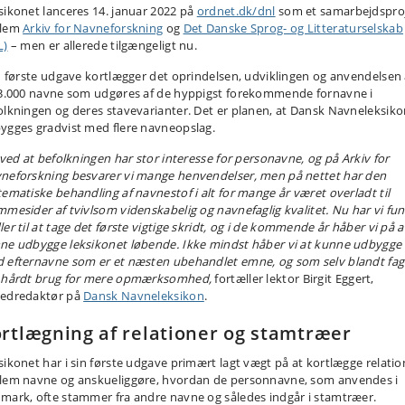
sikonet lanceres 14. januar 2022 på
ordnet.dk/dnl
som et samarbejdspro
lem
Arkiv for Navneforskning
og
Det Danske Sprog- og Litteraturselskab
L)
–
men er allerede tilgængeligt nu.
in første udgave kortlægger det oprindelsen, udviklingen og anvendelsen 
 3.000 navne som udgøres af de hyppigst forekommende fornavne i
olkningen og deres stavevarianter. Det er planen, at Dansk Navneleksik
ygges gradvist med flere navneopslag.
i ved at befolkningen har stor interesse for personavne, og på Arkiv for
neforskning besvarer vi mange henvendelser, men på nettet har den
tematiske behandling af navnestof i alt for mange år været overladt til
mmesider af tvivlsom videnskabelig og navnefaglig kvalitet. Nu har vi fu
er til at tage det første vigtige skridt, og i de kommende år håber vi på a
ne udbygge leksikonet løbende. Ikke mindst håber vi at kunne udbygge
 efternavne som er et næsten ubehandlet emne, og som selv blandt fag
 hårdt brug for mere opmærksomhed,
fortæller lektor Birgit Eggert,
edredaktør på
Dansk Navneleksikon
.
rtlægning af relationer og stamtræer
sikonet har i sin første udgave primært lagt vægt på at kortlægge relatio
lem navne og anskueliggøre, hvordan de personnavne, som anvendes i
mark, ofte stammer fra andre navne og således indgår i stamtræer.