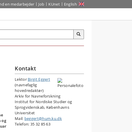
ind en medarbejder
Job
KUnet
English
Kontakt
Lektor
Birgit Eggert
(navnefaglig
hovedredaktør)
Arkiv for Navneforskning
Institut for Nordiske Studier og
t
Sprogvidenskab, Københavns
Universitet
ne
Mail:
beggert@hum.ku.dk
n og
Telefon: 35 32 85 63
nuar