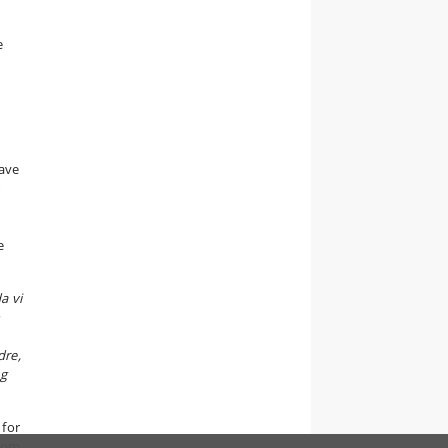
e
ave
r
e
a vi
n
dre,
ng
 for
 som