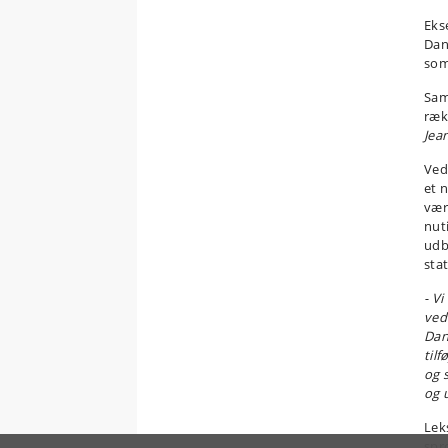
Eks
Dan
so
Sam
ræk
Jea
Ved
et 
vær
nut
udb
sta
- Vi
ved
Dan
til
og 
og 
Lek
spr