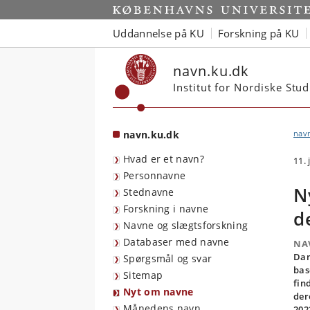
Start
Uddannelse på KU
Forskning på KU
navn.ku.dk
Institut for Nordiske Stu
navn.ku.dk
nav
Hvad er et navn?
11.
Personnavne
N
Stednavne
Forskning i navne
d
Navne og slægtsforskning
Databaser med navne
NA
Dan
Spørgsmål og svar
bas
Sitemap
fin
Nyt om navne
der
Månedens navn
202