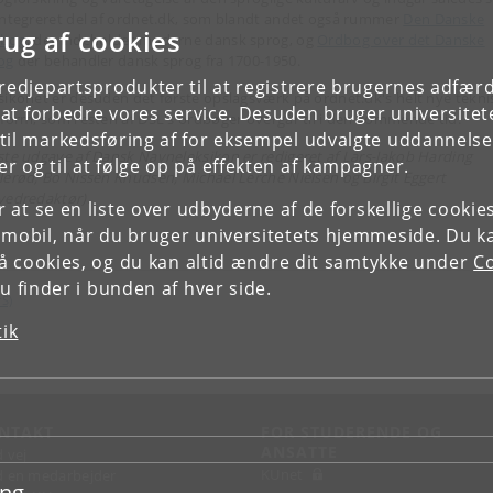
integreret del af ordnet.dk, som blandt andet også rummer
Den Danske
rug af cookies
bog
, der indeholder moderne dansk sprog, og
Ordbog over det Danske
og
der behandler dansk sprog fra 1700-1950.
tredjepartsprodukter til at registrere brugernes adfæ
sikonet er desuden det første opslagsværk på ordnet.dk's helt nye tekni
e at forbedre vores service. Desuden bruger universitet
tform, som resten af DSL's ordbøger overgår til i den kommende tid.
il markedsføring af for eksempel udvalgte uddannelser e
ste udgave af Dansk Navneleksikon er redigeret af Lars-Jakob Harding
r og til at følge op på effekten af kampagner.
lerød, Bo Nissen Knudsen, Michael Lerche Nielsen og Birgit Eggert
vedredaktør).
or at se en liste over udbyderne af de forskellige cooki
 mobil, når du bruger universitetets hjemmeside. Du k
slå cookies, og du kan altid ændre dit samtykke under
Co
 finder i bunden af hver side.
rS)
tik
NTAKT
FOR STUDERENDE OG
ANSATTE
d vej
KUnet
d en medarbejder
ing