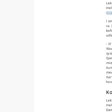
Lek
mel
(DS
I s
ca.
bef
udb
- V
Nav
sys
hje
midl
kun
med
har
hov
Ko
Lek
mel
Dan