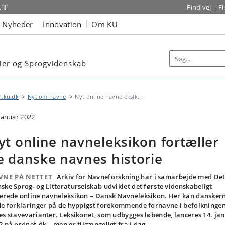
Find vej
F
Nyheder
Innovation
Om KU
dier og Sprogvidenskab
n.ku.dk
Nyt om navne
Nyt online navneleksik...
 januar 2022
yt online navneleksikon fortæller
e danske navnes historie
VNE PÅ NETTET
Arkiv for Navneforskning har i samarbejde med De
ske Sprog- og Litteraturselskab udviklet det første videnskabeligt
erede online navneleksikon – Dansk Navneleksikon. Her kan dansker
de forklaringer på de hyppigst forekommende fornavne i befolkninge
es stavevarianter. Leksikonet, som udbygges løbende, lanceres 14. ja
2 på ordnet.dk – men er tilgængeligt fra i dag.