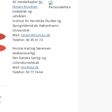
AC-medarbejder
Bo
Nissen Knudsen
(redaktør og
udvikler)
Institut for Nordiske Studier og
Sprogvidenskab, Københavns
Universitet
Mail:
nissen@hum.ku.dk
Telefon: 30 35 01 72.
Nicolai Hartvig Sørensen
(webansvarlig)
Det Danske Sprog- og
Litteraturselskab
Mail:
nhs@dsl.dk
Telefon: 50 77 74 64
n
n