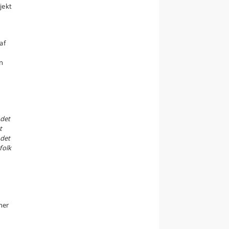
jekt
af
on
ndet
t
 det
folk
ner