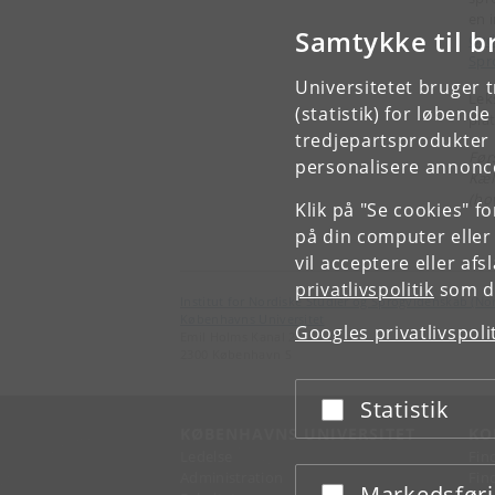
en 
Samtykke til b
Ord
Spr
Universitetet bruger 
Lek
(statistik) for løbend
pla
tredjepartsprodukter t
Før
personalisere annonce
Kæl
(ho
Klik på "Se cookies" f
på din computer eller
vil acceptere eller af
privatlivspolitik
som du
Institut for Nordiske Studier og Sprogvidenskab (No
Københavns Universitet
Googles privatlivspoli
Emil Holms Kanal 2
2300 København S
Statistik
Acceptér eller afslå
KØBENHAVNS UNIVERSITET
KO
Ledelse
Fin
Administration
Fin
Markedsfør
Acceptér eller afslå