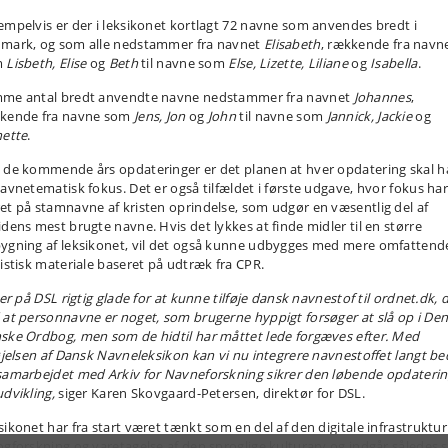
empelvis er der i leksikonet kortlagt 72 navne som anvendes bredt i
mark, og som alle nedstammer fra navnet
Elisabeth
, rækkende fra navn
m
Lisbeth, Elise
og
Beth
til navne som
Else, Lizette, Liliane
og
Isabella
.
me antal bredt anvendte navne nedstammer fra navnet
Johannes
,
kende fra navne som
Jens, Jon
og
John
til navne som
Jannick, Jackie
og
nette
.
 de kommende års opdateringer er det planen at hver opdatering skal h
navnetematisk fokus. Det er også tilfældet i første udgave, hvor fokus ha
et på stamnavne af kristen oprindelse, som udgør en væsentlig del af
idens mest brugte navne. Hvis det lykkes at finde midler til en større
ygning af leksikonet, vil det også kunne udbygges med mere omfattend
tistisk materiale baseret på udtræk fra CPR.
 er på DSL rigtig glade for at kunne tilføje dansk navnestof til ordnet.dk, d
 at personnavne er noget, som brugerne hyppigt forsøger at slå op i De
ske Ordbog, men som de hidtil har måttet lede forgæves efter. Med
føjelsen af Dansk Navneleksikon kan vi nu integrere navnestoffet langt be
samarbejdet med Arkiv for Navneforskning sikrer den løbende opdateri
udvikling,
siger Karen Skovgaard-Petersen, direktør for DSL.
sikonet har fra start været tænkt som en del af den digitale infrastruktur
ogforskning og varetagelse af den sproglige kulturarv og indgår således