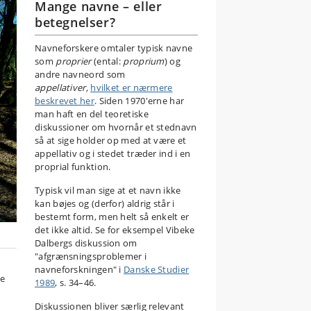
Mange navne – eller
betegnelser?
Navneforskere omtaler typisk navne
som
proprier
(ental:
proprium
) og
andre navneord som
appellativer,
hvilket er nærmere
beskrevet her
. Siden 1970'erne har
man haft en del teoretiske
diskussioner om hvornår et stednavn
så at sige holder op med at være et
appellativ og i stedet træder ind i en
proprial funktion.
Typisk vil man sige at et navn ikke
kan bøjes og (derfor) aldrig står i
bestemt form, men helt så enkelt er
det ikke altid. Se for eksempel Vibeke
Dalbergs diskussion om
"afgrænsningsproblemer i
navneforskningen" i
Danske Studier
de
1989
, s. 34–46.
Diskussionen bliver særlig relevant