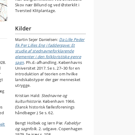
Skov nær Billund og ved Østerklit i
Tversted Klitplantage.
Kilder
Martin Sejer Danielsen:
Da Lille Peder
fik Per Lilles Eng i faddergave: Et
studie af stednavneforklarende
elementer i den folkloristiske genre
928.
sagn
. Ph.d.-afhandling. Københavns
d
Universitet 2017. Se s. 27–30 for en
r
introduktion af teorien om hvilke
gt
landskabstyper der gør mennesket
utrygge.
læg
Kristian Hald:
Stednavne og
kulturhistorie
. København 1966.
es
(Dansk historisk fællesforenings
ted
håndbøger.) Se s. 62.
Bengt Holbek og Iørn Piø:
Fabeldyr
elt
og sagnfolk
. 2. udgave. Copenhagen
1979. Se især s. 108.