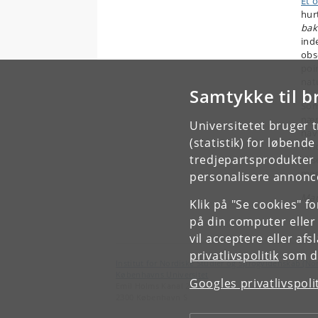
Et 
hur
bakk
ind
obs
poi
nat
Samtykke til b
Som
nær
Universitetet bruger 
nav
(statistik) for løbend
til
tredjepartsprodukter t
eks
meg
personalisere annonce
Mar
Klik på "Se cookies" f
på din computer eller
vil acceptere eller af
privatlivspolitik
som du
Institut for Nordiske Studier og Sprogvidenskab (No
Københavns Universitet
Googles privatlivspoli
Emil Holms Kanal 2
2300 København S