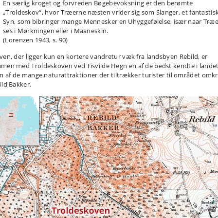
En særlig kroget og forvreden Bøgebevoksning er den berømte
„Troldeskov“, hvor Træerne næsten vrider sig som Slanger, et fantastis
Syn, som bibringer mange Mennesker en Uhyggefølelse, især naar Træ
ses i Mørkningen eller i Maaneskin.
(Lorenzen 1943, s. 90)
ven, der ligger kun en kortere vandretur væk fra landsbyen Rebild, er
men med Troldeskoven ved Tisvilde Hegn en af de bedst kendte i lande
en af de mange naturattraktioner der tiltrækker turister til området omk
ild Bakker.