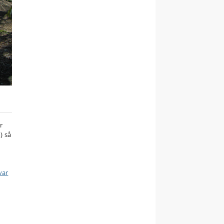
r
) så
var