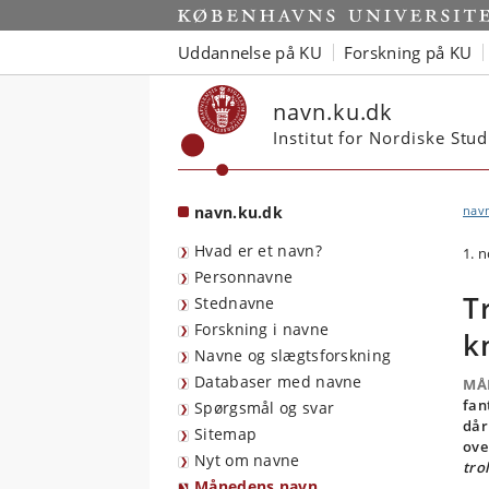
Start
Uddannelse på KU
Forskning på KU
navn.ku.dk
Institut for Nordiske Stu
navn.ku.dk
nav
Hvad er et navn?
1. 
Personnavne
T
Stednavne
Forskning i navne
k
Navne og slægtsforskning
Databaser med navne
MÅ
fan
Spørgsmål og svar
dår
Sitemap
ove
Nyt om navne
tro
Månedens navn