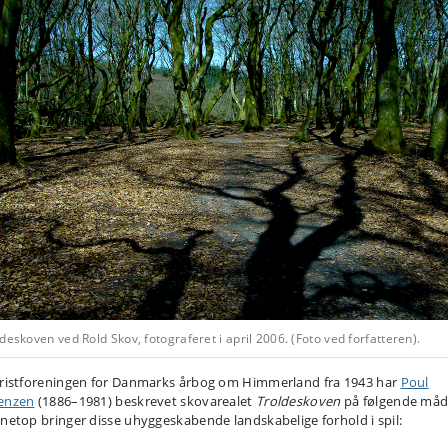
deskoven ved Rold Skov, fotograferet i april 2006. (Foto ved forfatteren).
uristforeningen for Danmarks årbog om Himmerland fra 1943 har
Poul
enzen
(1886–1981) beskrevet skovarealet
Troldeskoven
på følgende må
 netop bringer disse uhyggeskabende landskabelige forhold i spil: