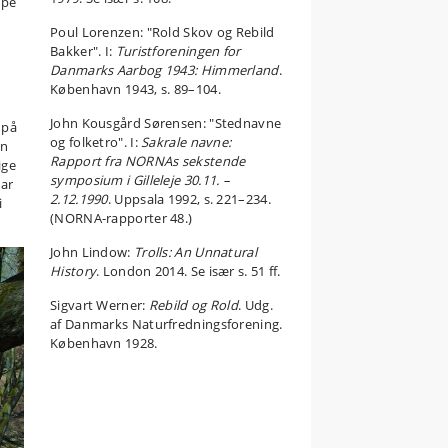
ype
Poul Lorenzen: "Rold Skov og Rebild
Bakker". I:
Turistforeningen for
Danmarks Aarbog 1943: Himmerland
.
København 1943, s. 89–104.
John Kousgård Sørensen: "Stednavne
 på
og folketro". I:
Sakrale navne:
en
Rapport fra NORNAs sekstende
ige
symposium i Gilleleje 30.11. –
har
2.12.1990
. Uppsala 1992, s. 221–234.
i
(NORNA-rapporter 48.)
John Lindow:
Trolls: An Unnatural
History
. London 2014. Se især s. 51 ff.
Sigvart Werner:
Rebild og Rold
. Udg.
af Danmarks Naturfredningsforening.
København 1928.