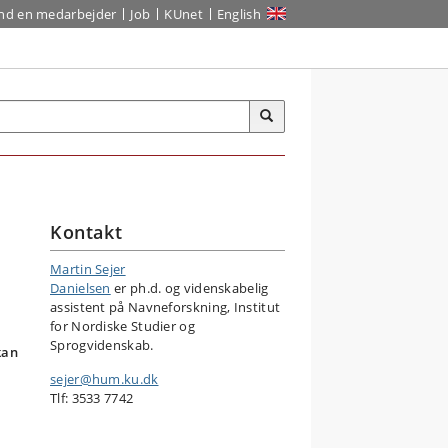
ind en medarbejder
Job
KUnet
English
Kontakt
Martin Sejer
Danielsen
er ph.d. og videnskabelig
assistent på Navneforskning, Institut
for Nordiske Studier og
Sprogvidenskab.
kan
sejer@hum.ku.dk
Tlf: 3533 7742