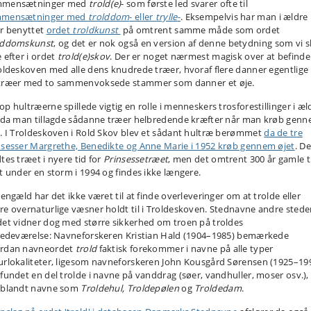
mensætninger med
trold(e)
- som første led svarer ofte til
mensætninger med
trolddom
- eller
trylle
-
. Eksempelvis har man i ældre
er benyttet
ordet
troldkunst
på omtrent samme måde som ordet
lddomskunst
, og det er nok også en version af denne betydning som vi s
 efter i ordet
trold(e)skov
. Der er noget nærmest magisk over at befinde
roldeskoven med alle dens knudrede træer, hvoraf flere danner egentlige
træer med to sammenvoksede stammer som danner et øje.
op hultræerne spillede vigtig en rolle i menneskers trosforestillinger i æl
, da man tillagde sådanne træer helbredende kræfter når man krøb gen
t. I Troldeskoven i Rold Skov blev et sådant hultræ berømmet
da de tre
nsesser Margrethe, Benedikte og Anne Marie i 1952 krøb gennem øjet
. De
tes træet i nyere tid for
Prinsessetræet
, men det omtrent 300 år gamle 
dt under en storm i 1994 og findes ikke længere.
gengæld har det ikke været til at finde overleveringer om at trolde eller
re overnaturlige væsner holdt til i Troldeskoven. Stednavne andre steder
det vidner dog med større sikkerhed om troen på troldes
stedeværelse: Navneforskeren Kristian Hald (1904–1985) bemærkede
rdan navneordet
trold
faktisk forekommer i navne på alle typer
urlokaliteter, ligesom navneforskeren John Kousgård Sørensen (1925–19
 fundet en del trolde i navne på vanddrag (søer, vandhuller, moser osv.),
iblandt navne som
Troldehul, Troldepølen
og
Troldedam
.