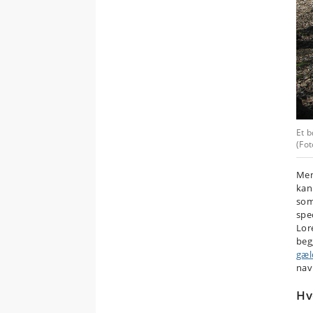
Et 
(Fot
Men
kan
so
spe
Lor
beg
gæl
nav
Hv