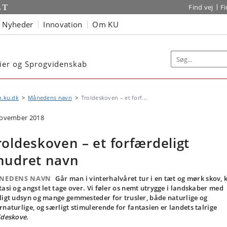
Find vej
F
Nyheder
Innovation
Om KU
dier og Sprogvidenskab
n.ku.dk
Månedens navn
Troldeskoven – et forf...
november 2018
roldeskoven – et forfærdeligt
nudret navn
NEDENS NAVN
Går man i vinterhalvåret tur i en tæt og mørk skov, 
tasi og angst let tage over. Vi føler os nemt utrygge i landskaber med
ligt udsyn og mange gemmesteder for trusler, både naturlige og
rnaturlige, og særligt stimulerende for fantasien er landets talrige
ldeskove
.