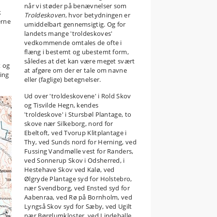
når vi støder på benævnelser som
k
Troldeskoven
, hvor betydningen er
erne
umiddelbart gennemsigtig. Og for
landets mange 'troldeskoves'
vedkommende omtales de ofte i
flæng i bestemt og ubestemt form,
således at det kan være meget svært
t og
at afgøre om der er tale om navne
ring
eller (faglige) betegnelser.
Ud over 'troldeskovene' i Rold Skov
og Tisvilde Hegn, kendes
'troldeskove' i Stursbøl Plantage, to
skove nær Silkeborg, nord for
Ebeltoft, ved Tvorup Klitplantage i
Thy, ved Sunds nord for Herning, ved
Fussing Vandmølle vest for Randers,
ved Sonnerup Skov i Odsherred, i
Hestehave Skov ved Kalø, ved
Ølgryde Plantage syd for Holstebro,
nær Svendborg, ved Ensted syd for
Aabenraa, ved Rø på Bornholm, ved
Lyngså Skov syd for Sæby, ved Ugilt
nær Børglumkloster, ved Lindeballe