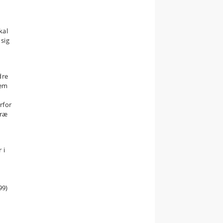
kal
 sig
dre
nem
rfor
træ
 i
99)