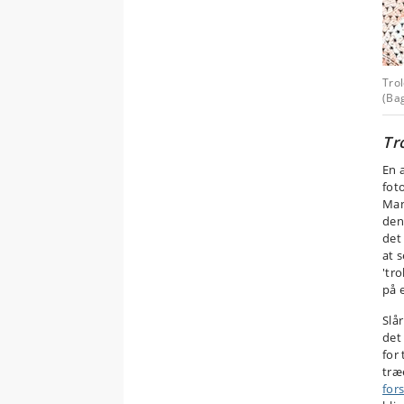
Trol
(Ba
Tr
En 
fot
Man
den
det
at 
'tr
på 
Slå
det
for
træ
for