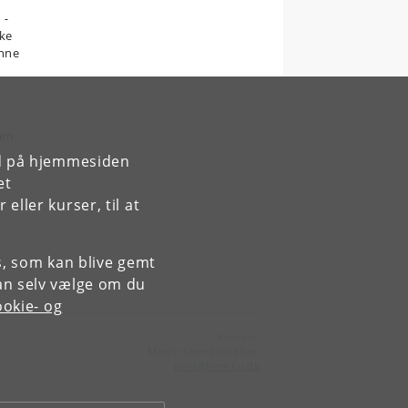
 -
ske
enne
 en
rd på hjemmesiden
s
et
ller kurser, til at
es, som kan blive gemt
an selv vælge om du
okie- og
Kontakt:
Martin Sejer Danielsen
sejer
@
hum
.
ku
.
dk