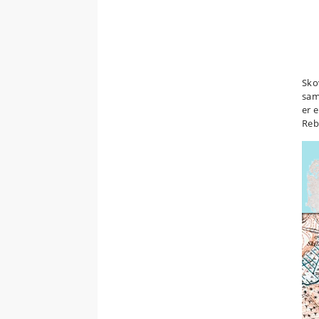
Sko
sam
er 
Reb