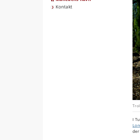
Kontakt
Trol
I T
Lor
der