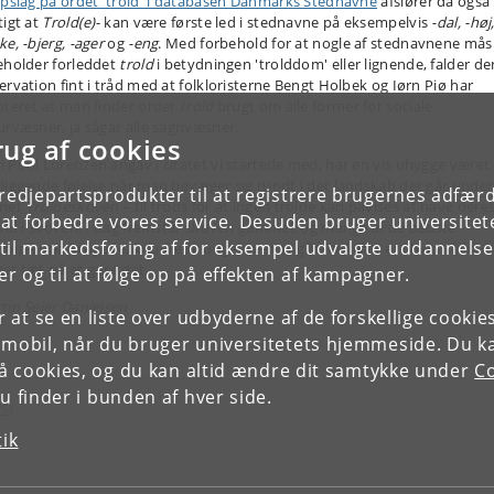
opslag på ordet 'trold' i databasen Danmarks Stednavne
afslører da også
tigt at
Trold(e)
- kan være første led i stednavne på eksempelvis
-dal, -høj,
e, -bjerg, -ager
og
-eng
. Med forbehold for at nogle af stednavnene må
eholder forleddet
trold
i betydningen 'trolddom' eller lignende, falder d
ervation fint i tråd med at folkloristerne Bengt Holbek og Iørn Piø har
nteret at man finder ordet
trold
brugt om alle former for sociale
urvæsner, ja sågar alle sagnvæsner.
rug af cookies
 Poul Lorenzen angav i citatet vi startede med, har en vis uhygge været
liggende følelse når man bevæger sig rundt i det landskab der går under
tredjepartsprodukter til at registrere brugernes adfæ
net
Troldeskoven
– til trods for at ingen trolde kan påvises at have dere
e at forbedre vores service. Desuden bruger universitet
hold i skoven. I dag fremstår skoven gammel, og mange af de bedste
il markedsføring af for eksempel udvalgte uddannelser e
empler på krogede, knudrede bøgetræer er gået ud eller er i hvert fald
et tæt på at gøre det.
r og til at følge op på effekten af kampagner.
tin Sejer Danielsen
or at se en liste over udbyderne af de forskellige cooki
 mobil, når du bruger universitetets hjemmeside. Du k
slå cookies, og du kan altid ændre dit samtykke under
Co
 finder i bunden af hver side.
rS)
tik