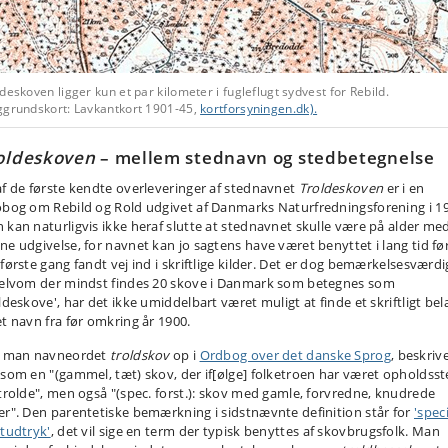
deskoven ligger kun et par kilometer i fugleflugt sydvest for Rebild.
ggrundskort: Lavkantkort 1901-45,
kortforsyningen.dk).
oldeskoven
– mellem stednavn og stedbetegnelse
af de første kendte overleveringer af stednavnet
Troldeskoven
er i en
obog om Rebild og Rold udgivet af Danmarks Naturfredningsforening i 1
 kan naturligvis ikke heraf slutte at stednavnet skulle være på alder me
ne udgivelse, for navnet kan jo sagtens have været benyttet i lang tid fø
 første gang fandt vej ind i skriftlige kilder. Det er dog bemærkelsesværdi
selvom der mindst findes 20 skove i Danmark som betegnes som
oldeskove', har det ikke umiddelbart været muligt at finde et skriftligt be
et navn fra før omkring år 1900.
r man navneordet
troldskov
op i
Ordbog over det danske Sprog
, beskriv
 som en "(gammel, tæt) skov, der if[ølge] folketroen har været opholdss
 trolde", men også "(spec. forst.): skov med gamle, forvredne, knudrede
er". Den parentetiske bemærkning i sidstnævnte definition står for
'speci
studtryk'
, det vil sige en term der typisk benyttes af skovbrugsfolk. Man