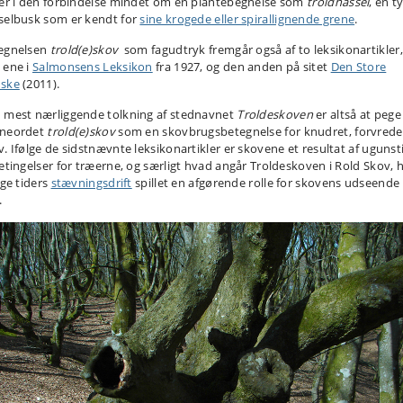
ver i den forbindelse mindet om en plantebegnelse som
troldhassel
, en t
selbusk som er kendt for
sine krogede eller spirallignende grene
.
egnelsen
trold(e)skov
som fagudtryk fremgår også af to leksikonartikler,
 ene i
Salmonsens Leksikon
fra 1927, og den anden på sitet
Den Store
ske
(2011).
 mest nærliggende tolkning af stednavnet
Troldeskoven
er altså at pege
neordet
trold(e)skov
som en skovbrugsbetegnelse for knudret, forvred
v. Ifølge de sidstnævnte leksikonartikler er skovene et resultat af ugunst
betingelser for træerne, og særligt hvad angår Troldeskoven i Rold Skov, 
ige tiders
stævningsdrift
spillet en afgørende rolle for skovens udseende 
.