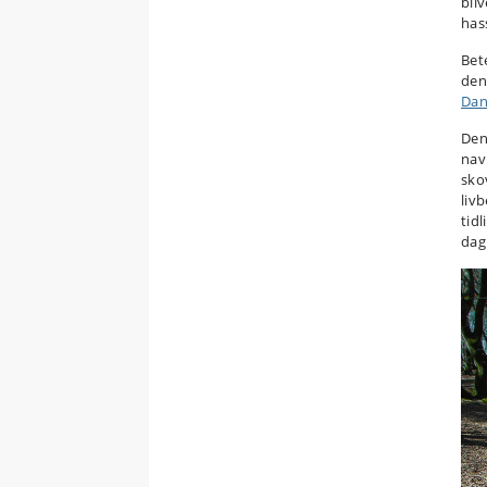
bli
has
Bet
den
Dan
Den
nav
sko
liv
tidl
dag