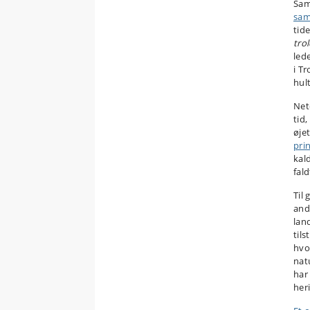
Sam
sam
tid
tro
lede
i T
hul
Net
tid
øje
pri
kald
fal
Til 
and
lan
til
hvo
nat
har
her