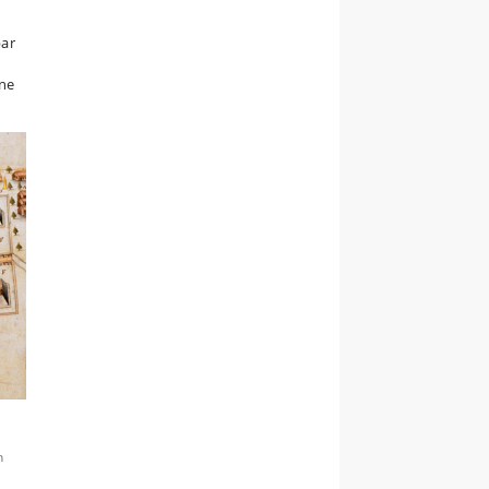
bar
rne
n
a