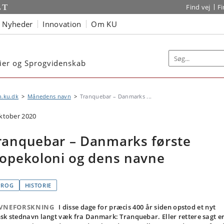
Find vej
F
Nyheder
Innovation
Om KU
dier og Sprogvidenskab
n.ku.dk
Månedens navn
Tranquebar – Danmarks ...
oktober 2020
ranquebar – Danmarks første
ropekoloni og dens navne
PROG
HISTORIE
VNEFORSKNING
I disse dage for præcis 400 år siden opstod et nyt
sk stednavn langt væk fra Danmark: Tranquebar. Eller rettere sagt e