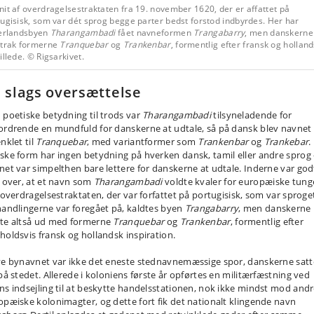
it af overdragelsestraktaten fra 19. november 1620, der er affattet på
ugisisk, som var dét sprog begge parter bedst forstod indbyrdes. Her har
kerlandsbyen
Tharangambadi
fået navneformen
Trangabarry
, men danskerne
etrak formerne
Tranquebar
og
Trankenbar
, formentlig efter fransk og hollan
illede. © Rigsarkivet.
 slags oversættelse
 poetiske betydning til trods var
Tharangambadi
tilsyneladende for
ordrende en mundfuld for danskerne at udtale, så på dansk blev navnet
nklet til
Tranquebar
, med variantformer som
Trankenbar
og
Trankebar
.
ske form har ingen betydning på hverken dansk, tamil eller andre sprog
net var simpelthen bare lettere for danskerne at udtale. Inderne var god
r over, at et navn som
Tharangambadi
voldte kvaler for europæiske tung
i overdragelsestraktaten, der var forfattet på portugisisk, som var sproge
handlingerne var foregået på, kaldtes byen
Trangabarry
, men danskerne
te altså ud med formerne
Tranquebar
og
Trankenbar
, formentlig efter
holdsvis fransk og hollandsk inspiration.
ve bynavnet var ikke det eneste stednavnemæssige spor, danskerne satt
 på stedet. Allerede i koloniens første år opførtes en militærfæstning ved
ns indsejling til at beskytte handelsstationen, nok ikke mindst mod and
opæiske kolonimagter, og dette fort fik det nationalt klingende navn