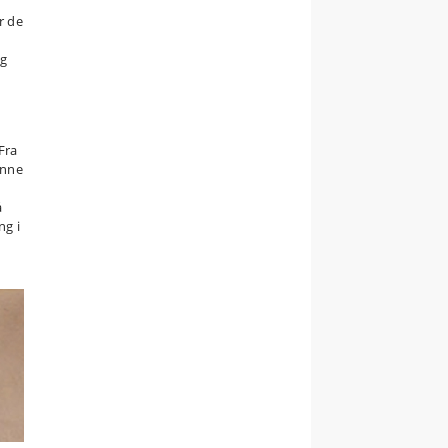
r de
ig
Fra
unne
å
ng i