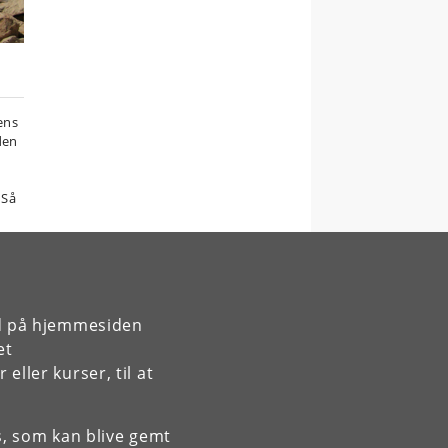
ens
 den
 Så
s
rd på hjemmesiden
et
ller kurser, til at
es, som kan blive gemt