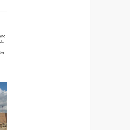
 end
sk.
 én