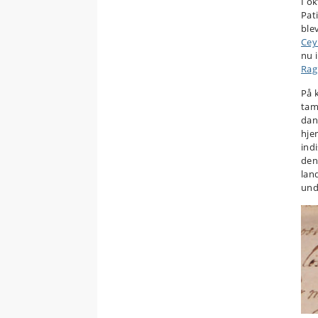
I o
Pat
ble
Cey
nu 
Rag
På 
tam
dan
hje
ind
den
lan
und