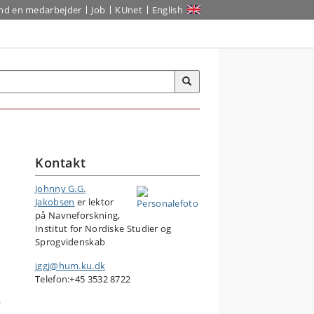
ind en medarbejder
Job
KUnet
English
Kontakt
Johnny G.G.
Jakobsen
er lektor
på Navneforskning,
Institut for Nordiske Studier og
Sprogvidenskab
jggj@hum.ku.dk
Telefon:+45 3532 8722
r