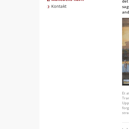
det
Kontakt
sag
and
Et a
Tran
Uppa
for
str