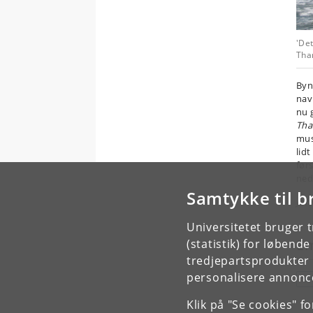
'Det
Tha
Byn
nav
nu 
Tha
mus
lid
før
ned
Samtykke til b
Joh
Universitetet bruger 
E
(statistik) for løbend
tredjepartsprodukter t
personalisere annonce
S
Klik på "Se cookies" f