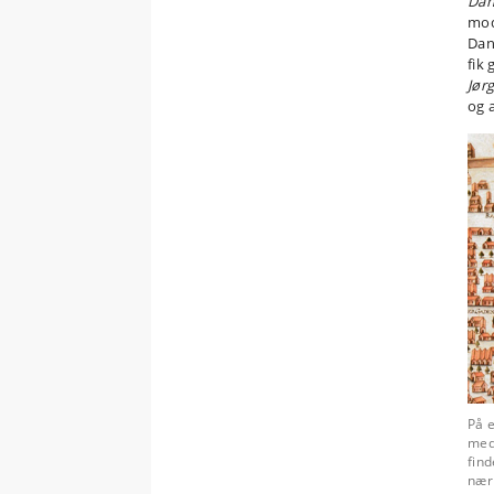
Dan
mod
Dan
fik
Jør
og 
På 
med
find
nær