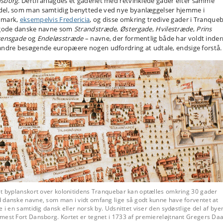
sborg
. Dertil anlagdes et gadenet med retvinklede gader efter samme
el, som man samtidig benyttede ved nye byanlæggelser hjemme i
mark,
eksempelvis Fredericia
, og disse omkring tredive gader i Tranque
 gode danske navne som
Strandstræde
,
Østergade
,
Hvilestræde
,
Prins
gensgade
og
Endeløsstræde
– navne, der formentlig både har voldt inde
andre besøgende europæere nogen udfordring at udtale, endsige forstå.
et byplanskort over kolonitidens Tranquebar kan optælles omkring 30 gader
 danske navne, som man i vidt omfang lige så godt kunne have forventet at
e i en samtidig dansk eller norsk by. Udsnittet viser den sydøstlige del af bye
mest Fort Dansborg. Kortet er tegnet i 1733 af premiereløjtnant Gregers Da