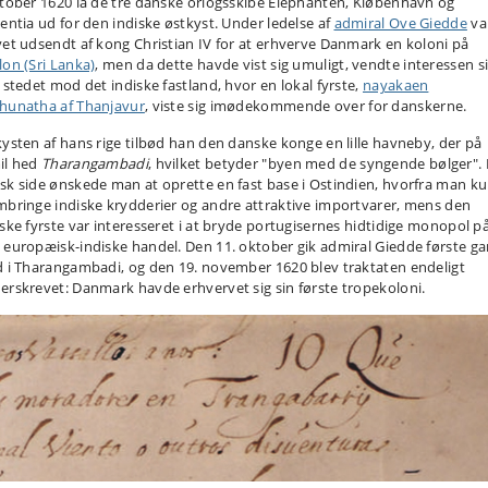
ktober 1620 lå de tre danske orlogsskibe Elephanten, Kiøbenhavn og
ientia ud for den indiske østkyst. Under ledelse af
admiral Ove Giedde
va
vet udsendt af kong Christian IV for at erhverve Danmark en koloni på
lon (Sri Lanka)
, men da dette havde vist sig umuligt, vendte interessen s
i stedet mod det indiske fastland, hvor en lokal fyrste,
nayakaen
hunatha af Thanjavur
, viste sig imødekommende over for danskerne.
kysten af hans rige tilbød han den danske konge en lille havneby, der på
il hed
Tharangambadi
, hvilket betyder "byen med de syngende bølger". 
sk side ønskede man at oprette en fast base i Ostindien, hvorfra man k
mbringe indiske krydderier og andre attraktive importvarer, mens den
iske fyrste var interesseret i at bryde portugisernes hidtidige monopol p
 europæisk-indiske handel. Den 11. oktober gik admiral Giedde første ga
d i Tharangambadi, og den 19. november 1620 blev traktaten endeligt
erskrevet: Danmark havde erhvervet sig sin første tropekoloni.