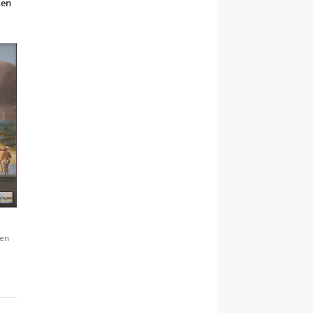
den
den