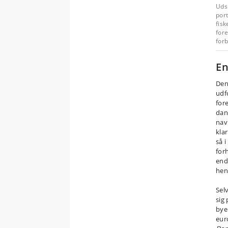
Udsn
port
fis
for
forb
En
Den
udf
fore
dan
nav
kla
så 
for
end
hen
Sel
sig
bye
eur