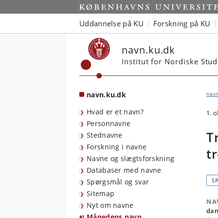
Start
Uddannelse på KU
Forskning på KU
navn.ku.dk
Institut for Nordiske Stu
navn.ku.dk
nav
Hvad er et navn?
1. 
Personnavne
T
Stednavne
Forskning i navne
t
Navne og slægtsforskning
Databaser med navne
S
Spørgsmål og svar
Sitemap
NA
Nyt om navne
dan
Månedens navn