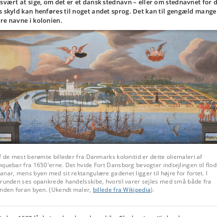
 svært at sige, om det er et dansk stednavn – eller om stednavnet for 
s skyld kan henføres til noget andet sprog. Det kan til gengæld mange
re navne i kolonien.
f de mest berømte billeder fra Danmarks kolonitid er dette oliemaleri af
quebar fra 1650'erne. Det hvide Fort Dansborg bevogter indsejlingen til flo
nar, mens byen med sit rektangulære gadenet ligger til højre for fortet. I
grunden ses opankrede handelsskibe, hvortil varer sejles med små både fra
anden foran byen. (Ukendt maler,
billede fra Wikipedia
).