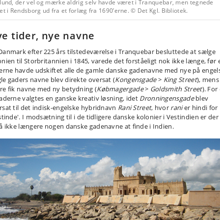
llund, der vel og mærke aldrig selv havde været i Tranquebar, men tegnede
et i Rendsborg ud fra et forlæg fra 1690’erne. © Det Kgl. Bibliotek.
e tider, nye navne
Danmark efter 225 års tilstedeværelse i Tranquebar besluttede at sælge
nien til Storbritannien i 1845, varede det forståeligt nok ikke længe, før
terne havde udskiftet alle de gamle danske gadenavne med nye på engel
le gaders navne blev direkte oversat (
Kongensgade
>
King Street
), mens
re fik navne med ny betydning (
Købmagergade
>
Goldsmith Street
). For
gaderne valgtes en ganske kreativ løsning, idet
Dronningensgade
blev
rsat til det indisk-engelske hybridnavn
Rani Street
, hvor
rani
er hindi for
stinde'. I modsætning til i de tidligere danske kolonier i Vestindien er der
så ikke længere nogen danske gadenavne at finde i Indien.