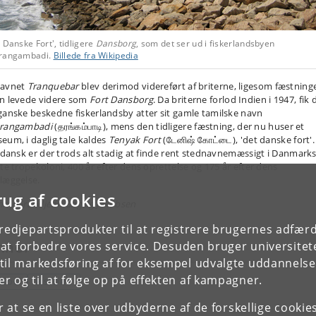
 Danske Fort', tidligere
Dansborg
, som det ser ud i fiskerlandsbyen
rangambadi.
Billede fra Wikipedia
avnet
Tranquebar
blev derimod videreført af briterne, ligesom fæstning
n levede videre som
Fort Dansborg
. Da briterne forlod Indien i 1947, fik
ganske beskedne fiskerlandsby atter sit gamle tamilske navn
rangambadi
(தரங்கம்பாடி), mens den tidligere fæstning, der nu huser et
eum, i daglig tale kaldes
Tenyak Fort
(டேனிஷ் கோட்டை), 'det danske fort'.
t dansk er der trods alt stadig at finde rent stednavnemæssigt i Danmark
ste tropekoloni, 400 år efter dens oprettelse og 175 år efter dens
læggelse.
rug af cookies
nny Grandjean Gøgsig Jakobsen
tredjepartsprodukter til at registrere brugernes adfæ
mner
e at forbedre vores service. Desuden bruger universitet
il markedsføring af for eksempel udvalgte uddannelser e
r og til at følge op på effekten af kampagner.
PROG
HISTORIE
or at se en liste over udbyderne af de forskellige cooki