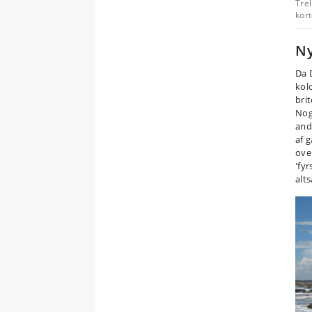
Tre
kort
Ny
Da 
kolo
bri
Nog
and
af 
ove
'fyr
alt