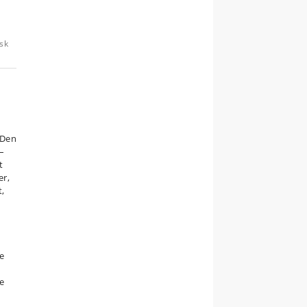
dsk
 Den
 –
t
er,
t,
e
re