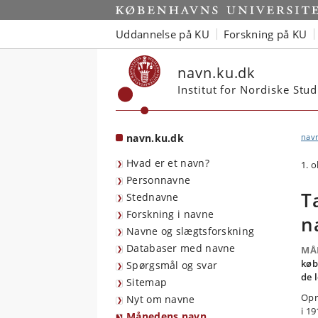
Start
Uddannelse på KU
Forskning på KU
navn.ku.dk
Institut for Nordiske Stu
navn.ku.dk
nav
Hvad er et navn?
1. 
Personnavne
T
Stednavne
Forskning i navne
n
Navne og slægtsforskning
Databaser med navne
MÅ
køb
Spørgsmål og svar
de 
Sitemap
Opr
Nyt om navne
i 1
Månedens navn