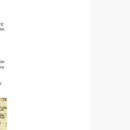
og
let
 de
vne
t