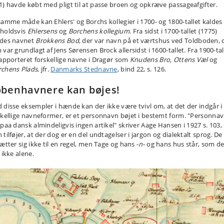
1) havde købt med pligt til at passe broen og opkræve passageafgifter.
samme måde kan Ehlers' og Borchs kollegier i 1700- og 1800-tallet kaldes
holdsvis
Ehlersens
og
Borchens kollegium
. Fra sidst i 1700-tallet (1775)
des navnet
Brokkens Bod
, der var navn på et værtshus ved Toldboden, 
var grundlagt af Jens Sørensen Brock allersidst i 1600-tallet. Fra 1900-tal
rapporteret forskellige navne i Dragør som
Knudens Bro, Ottens Væl
og
chens Plads
, jfr.
Danmarks Stednavne
, bind 22, s. 126.
benhavnere kan bøjes!
 disse eksempler i hænde kan der ikke være tvivl om, at det der indgår i
skellige navneformer, er et personnavn bøjet i bestemt form. "Personna
 paa dansk almindeligvis ingen artikel" skriver Aage Hansen i 1927 s. 103,
tilføjer, at der dog er en del undtagelser i jargon og dialektalt sprog. De
ætter sig ikke til en regel, men Tage og hans -
n
- og hans hus står, som de
 ikke alene.