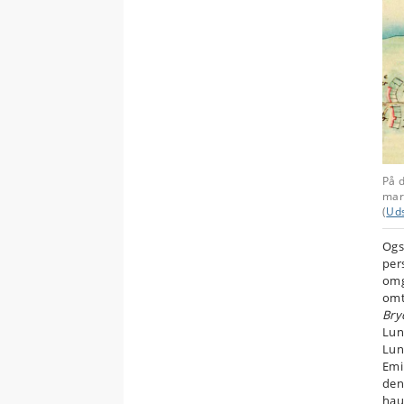
På d
mar
(
Uds
Ogs
per
omg
omt
Bry
Lun
Lun
Emi
den
hau