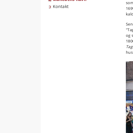
som
Kontakt
169
kal
Sen
"Ta
og 
180
Tag
hus