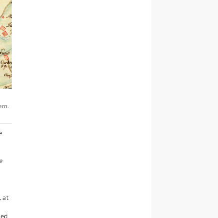
nem.
e
e
 at
med