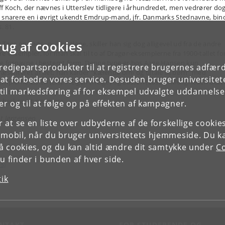
ff Koch, der nævnes i Utterslev tidligere i århundredet, men vedrører do
 snarere en i øvrigt ukendt Emdrup-mand, jfr. Danmarks Stednavne, bin
s. 81.
rug af cookies
r Tage og hans -
n
- ikke alene, skiller han sig dog alligevel ud fra de andre
re eksempler, for man skal til to af Dragør-eksemplerne fra 1900-tallet fo
de fornavne i bestemt form. Denne type er hos Aage Hansen kun
tredjepartsprodukter til at registrere brugernes adfæ
ræsenteret af det, han kalder "kælende om- og tiltale til børn" med
e at forbedre vores service. Desuden bruger universitet
emplerne
Lis'en
(Lis),
Helgen
(Helge) og
Lassen
(Lasse). Muligheden best
il markedsføring af for eksempel udvalgte uddannelser e
etvis stadig, men synes at have ringe udbredelse i dag og er videnskabeli
e beskrevet nærmere.
r og til at følge op på effekten af kampagner.
t Jørgensen
or at se en liste over udbyderne af de forskellige cooki
 mobil, når du bruger universitetets hjemmeside. Du k
slå cookies, og du kan altid ændre dit samtykke under
Co
 finder i bunden af hver side.
rS)
tik
NTAKT
FOR STUDERENDE OG