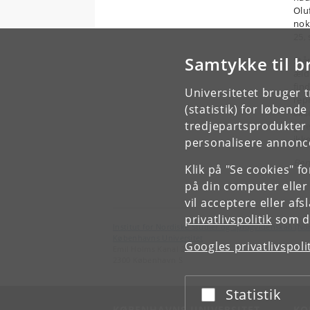
Olu
nok
25, 
Samtykke til b
Stå
æld
fin
Universitetet bruger 
rep
(statistik) for løbend
eks
tredjepartsprodukter t
giv
ikk
personalisere annonce
Ben
Klik på "Se cookies" f
på din computer eller
vil acceptere eller af
privatlivspolitik
som du
Institut for Nordiske Studier og Sprogvidenskab (No
Københavns Universitet
Googles privatlivspoli
Emil Holms Kanal 2
2300 København S
Statistik
Acceptér eller afslå
KØBENHAVNS UNIVERSITET
KO