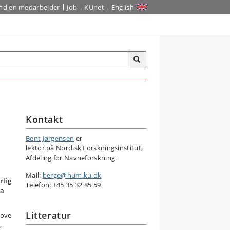
ind en medarbejder
Job
KUnet
English
Kontakt
Bent Jørgensen
er
lektor på Nordisk Forskningsinstitut,
Afdeling for Navneforskning.
Mail:
berge@hum.ku.dk
rlig
Telefon: +45 35 32 85 59
ra
Litteratur
rove
,