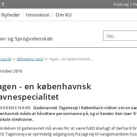
Find vej
F
Nyheder
Innovation
Om KU
dier og Sprogvidenskab
n.ku.dk
Månedens navn
Tagen - en københavnsk...
oktober 2016
agen - en københavnsk
avnespecialitet
NEDENS NAVN
Gadenavnet
Tagensvej
i København vidner om en sæ
enhavnsk måde at håndtere personnavne på, og vi kender den især f
lokale stednavne.
indelsen til gadenavnet må anses for at være fuldt klarlagt af Gerhard G
910. Tagensvej var oprindelig adgangsvej fra Jagtvej til vangemandens hus