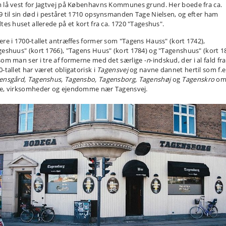
 lå vest for Jagtvej på Københavns Kommunes grund. Her boede fra ca.
9 til sin død i peståret 1710 opsynsmanden Tage Nielsen, og efter ham
dtes huset allerede på et kort fra ca. 1720 "Tageshus".
ere i 1700-tallet antræffes former som "Tagens Hauss" (kort 1742),
geshuus" (kort 1766), "Tagens Huus" (kort 1784) og "Tagenshuus" (kort 1
som man ser i tre af formerne med det særlige -
n
-indskud, der i al fald fra
0-tallet har været obligatorisk i
Tagensvej
og navne dannet hertil som f.e
ensgård, Tagenshus, Tagensbo, Tagensborg, Tagenshøj
og
Tagenskro
o
e, virksomheder og ejendomme nær Tagensvej.