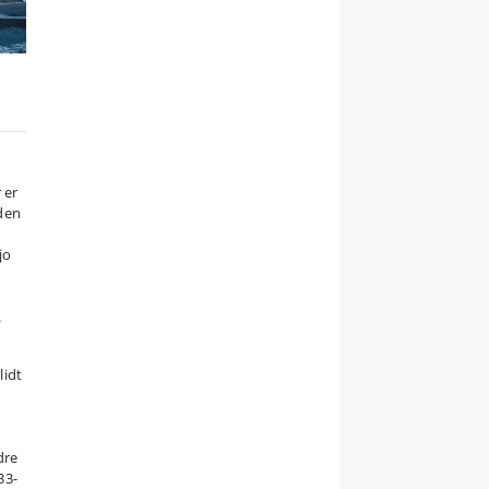
 er
 den
jo
.
lidt
dre
33-