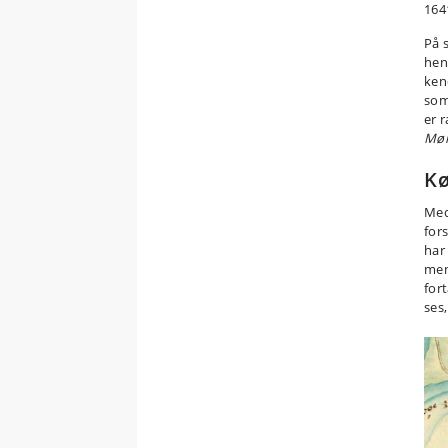
164
På 
hen
ken
som 
er 
Mør
Kø
Med
for
har
men 
fort
ses,