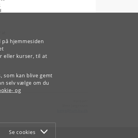
g
d
r at
rd på hjemmesiden
et
år
ller kurser, til at
gt
es, som kan blive gemt
an selv vælge om du
okie- og
Kontakt:
Bent Jørgensen
berge
@
hum
.
ku
.
dk
Se cookies
WEB