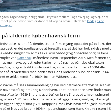
egaen Tagensborg, beliggende i krydset mellem Tagensvej og Jagtvej, er et
mpel på de navne som er dannet til vejens navn. Billede fra
Bodegas of
enhagen
.
 påfaldende københavnsk form
 indskudte -
n
- er påfaldende. Da det første gang optræder på et kort, der
ksproget, er det nærliggende at forestille sig, at det har forbindelse med
e -
en
-bøjningsform som i f.eks.
Amalienborg
og
Schackenborg
, se flere
empler ved
Saxenhøj
, månedens navn i september 2016. Men formen er 
 -
en
men -
ens
, og det leder tanke hen på navnet på nabolokaliteten
enshus
, i dag et trafikknudepunkt og indkøbscenter, men i 1600-tallet
net på et værtshus med navn efter Hans Andersen Vibe, der døde i 1649
net er ældst kendt fra 1669 i formen Wifuenshuus.
to navne må ses i sammenhæng og har ved nærmere eftersyn selskab af 
e navnestof i og omkring København. I det indre København finder man
rens Kvarter
(1689 Snarens qvarter) omkring Snaregade, hvor rådmand
ing Snare i 1501 havde lejet og senere bebyggede en grund, og ikke langt
fra ligger
Knippelsbro
(1760 Knippels-Broe), hvis navn står i gæld til et æl
n på et hus ved broen (1695 Knippenshuus), som Hans Knip (virksom 16