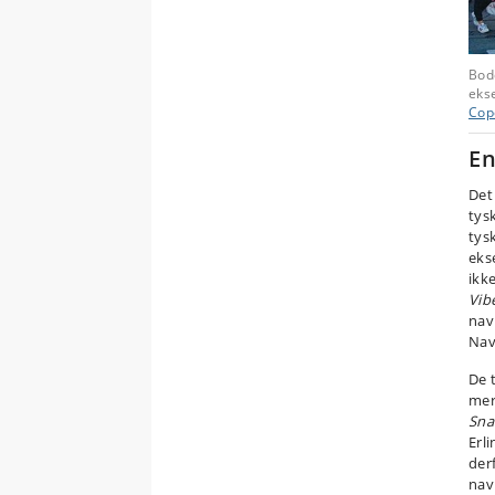
Bod
ekse
Cop
En
Det
tys
tysk
eks
ikke
Vib
nav
Nav
De 
mer
Sna
Erl
der
nav