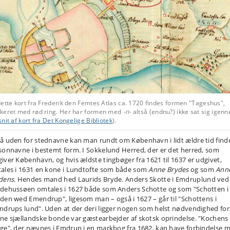
ette kort fra Frederik den Femtes Atlas ca. 1720 findes formen "Tageshus",
keret med rød ring. Her har formen med
-n-
altså (endnu?) ikke sat sig igen
nit af kort fra Det Kongelige Bibliotek
).
å uden for stednavne kan man rundt om København i lidt ældre tid find
sonnavne i bestemt form. I Sokkelund Herred, der er det herred, som
iver København, og hvis ældste tingbøger fra 1621 til 1637 er udgivet,
ales i 1631 en kone i Lundtofte som både som
Anne Brydes
og som
Ann
dens
. Hendes mand hed Laurids Bryde. Anders Skotte i Emdruplund ved
dehussøen omtales i 1627 både som Anders Schotte og som "Schotten i
den wed Emendrup", ligesom man – også i 1627 – går til "Schottens i
ndrups lund". Uden at der deri ligger nogen som helst nødvendighed for,
ne sjællandske bonde var gæstearbejder af skotsk oprindelse. "Kochens
ge", der nævnes i Emdrup i en markbog fra 1682, kan have forbindelse 