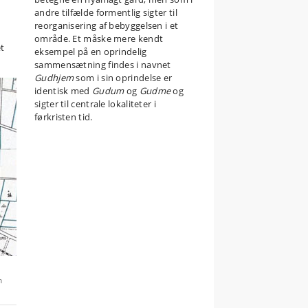
andre tilfælde formentlig sigter til
reorganisering af bebyggelsen i et
område. Et måske mere kendt
t
eksempel på en oprindelig
sammensætning findes i navnet
Gudhjem
som i sin oprindelse er
identisk med
Gudum
og
Gudme
og
sigter til centrale lokaliteter i
førkristen tid.
n