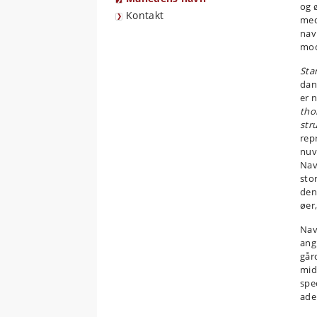
og 
Kontakt
me
nav
mod
Sta
dan
er 
tho
str
rep
nuv
Nav
sto
den 
øer,
Nav
ang
går
mid
spe
ade