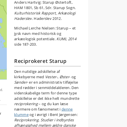
Anders Hartvig: Starup Østertoft,
HAM 1801, Sb 61, Sdr. Starup Sogn.
Kulturhistorisk Rapport, Arkæologi
Haderslev
. Haderslev 2012.
Michael Lerche Nielsen: Starup – et
jysk navn med historisk og
arkæologisk potentiale.
KUML 2014
side 187-203.
Reciprokeret Starup
Den nutidige adskillelse af
kirkebyerne med
Vester
-,
Øster
- og
Sønder
- er en administrativ tilføjelse
med rødder i senmiddelalderen. Den
d.
videnskabelige term for denne type
adskillelse er det ikke helt mundrette
.
reciprokering
– og du kan læse
nærmere om fænomenet i
denne
r
klumme
og i øvrigt i Bent Jørgensen:
Reciprokering. Studier i indbyrdes
afhængighed mellem ældre danske