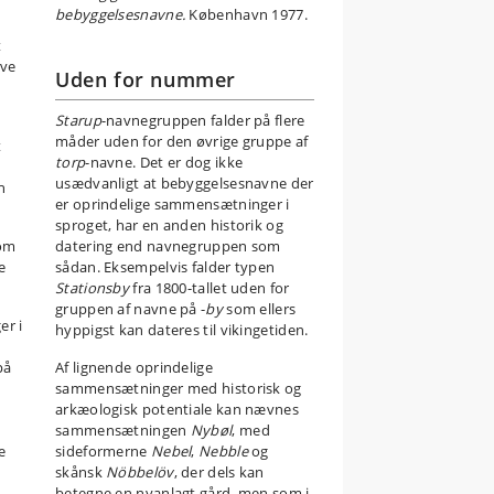
bebyggelsesnavne.
København 1977.
t
ve
Uden for nummer
Starup
-navnegruppen falder på flere
måder uden for den øvrige gruppe af
t
torp
-navne. Det er dog ikke
usædvanligt at bebyggelsesnavne der
n
er oprindelige sammensætninger i
sproget, har en anden historik og
om
datering end navnegruppen som
e
sådan. Eksempelvis falder typen
Stationsby
fra 1800-tallet uden for
gruppen af navne på -
by
som ellers
er i
hyppigst kan dateres til vikingetiden.
på
Af lignende oprindelige
sammensætninger med historisk og
arkæologisk potentiale kan nævnes
sammensætningen
Nybøl
, med
e
sideformerne
Nebel
,
Nebble
og
skånsk
Nöbbelöv
, der dels kan
betegne en nyanlagt gård, men som i