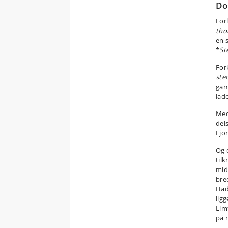
Do
For
tho
en 
*
St
For
ste
gam
lad
Med
del
Fjo
Og 
til
mid
bre
Had
lig
Lim
på 