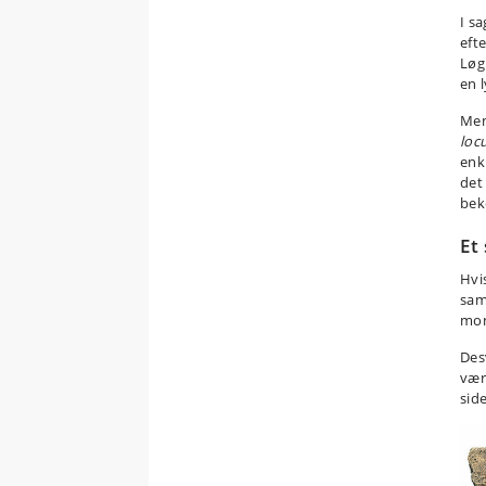
I s
efte
Løg
en l
Men
loc
enk
de
bek
Et
Hvi
sam
mon
Des
vær
side