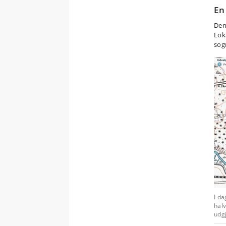
En
Den
Lok
sog
I da
halv
udg