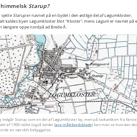
 himmelsk
Starup?
 sjette
Starup
er navnet på en bydel i den østlige del af Løgumkloster.
alt kaldes byen Løgumkloster blot "Kloster", mens
Løgum
er navnet på e
n længere oppe nordpå ad Brede Å.
g indgår Starup som en del af Løgumkloster by, men på lavkantkort fra første
del af 1900-tallet (også kaldet
lave målebordsblade
) kan man se hvordan de
jorde en særskilt bebyggelse.