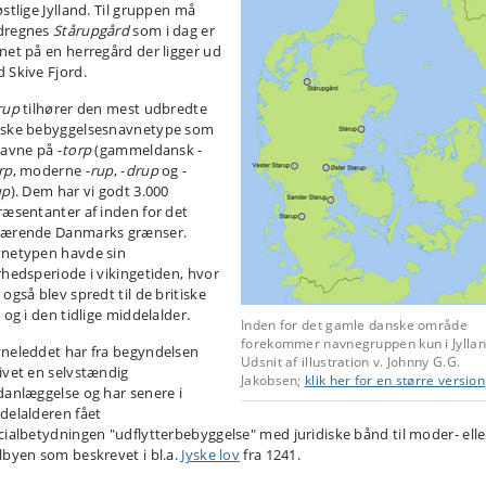
østlige Jylland. Til gruppen må
dregnes
Stårupgård
som i dag er
net på en herregård der ligger ud
 Skive Fjord.
rup
tilhører den mest udbredte
ske bebyggelsesnavnetype som
navne på -
torp
(gammeldansk -
rp
, moderne -
rup
, -
drup
og -
up
). Dem har vi godt 3.000
ræsentanter af inden for det
ærende Danmarks grænser.
netypen havde sin
rhedsperiode i vikingetiden, hvor
også blev spredt til de britiske
 og i den tidlige middelalder.
Inden for det gamle danske område
forekommer navnegruppen kun i Jyllan
neleddet har fra begyndelsen
Udsnit af illustration v. Johnny G.G.
ivet en selvstændig
Jakobsen;
klik her for en større version
danlæggelse og har senere i
delalderen fået
cialbetydningen "udflytterbebyggelse" med juridiske bånd til moder- elle
lbyen som beskrevet i bl.a.
Jyske lov
fra 1241.