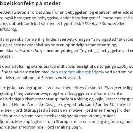
bbeltkonfekt på stedet
leddet i
Starup
er ordet
sted
(for en bebyggelse), og eftersom efterledde
rp
også betegner en bebyggelse, ender betydningen af
Starup
med at ha
spøjs dobbeltkonfekt i stil med et hypotetisk *
Stedby
, *
Stedbøl
eller
edkøbing
.
klaringen skal formentlig findes i særbetydningen "landingssted" af orde
d
, og at hele navnet skal ses som en oprindelig sammensætning,
meldansk *
stath-thorp
, med betydningen "(nyanlagt) bebyggelse ved e
eplads".
 denne tolkning svarer
Starup
indholdsmæssigt til de to gange
Ladby
s
s findes på Nordøstfyn med
den berømte vikingebådgrav
ved Kertemind
rd, dels nær udløbet af Susåen ved Næstved.
den jyske navnegruppe er ved nærmere eftersyn speciel.
Starup
'erne ligg
knytning til sejlbare vandveje, og tre af bebyggelserne har markante,
delalderlige kirker: Øster Starup mellem Kolding og Vejle, Vester Starup 
dden af Holme Å mellem Ansager og Agerbæk, samt Sønder Starup ved
erslev Fjord. Stårupgård på østsiden af Skive Fjord er en herregård der
ger hvor et åsystem som strækker sig sydpå mod Viborg, møder
fjorden. Mere upåagtet er den Starup som er en samling af gårde og hus
nordsiden af Norsminde Fjord i Malling Sogn.