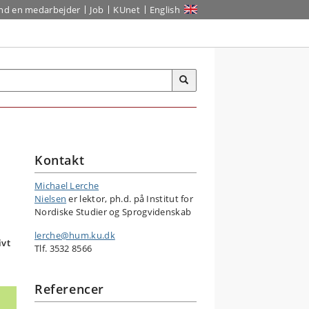
ind en medarbejder
Job
KUnet
English
Kontakt
Michael Lerche
Nielsen
er lektor, ph.d. på Institut for
Nordiske Studier og Sprogvidenskab
lerche@hum.ku.dk
ivt
Tlf. 3532 8566
Referencer