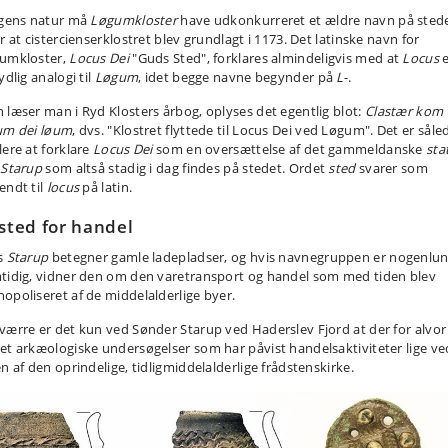
agens natur må
Løgumkloster
have udkonkurreret et ældre navn på sted
r at cistercienserklostret blev grundlagt i 1173. Det latinske navn for
umkloster,
Locus Dei
"Guds Sted", forklares almindeligvis med at
Locus
e
ydlig analogi til
Løgum
, idet begge navne begynder på
L
-.
 læser man i Ryd Klosters årbog, oplyses det egentlig blot:
Clastær kom t
um dei løum
, dvs. "Klostret flyttede til Locus Dei ved Løgum". Det er såle
lere at forklare
Locus Dei
som en oversættelse af det gammeldanske
sta
t
Starup
som altså stadig i dag findes på stedet. Ordet
sted
svarer som
endt til
locus
på latin.
 sted for handel
s
Starup
betegner gamle ladepladser, og hvis navnegruppen er nogenlu
tidig, vidner den om den varetransport og handel som med tiden blev
opoliseret af de middelalderlige byer.
værre er det kun ved Sønder Starup ved Haderslev Fjord at der for alvor
et arkæologiske undersøgelser som har påvist handelsaktiviteter lige ve
n af den oprindelige, tidligmiddelalderlige frådstenskirke.