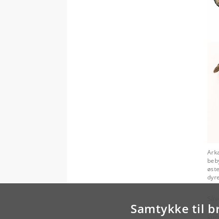
Ark
beby
øste
dyr
Såv
Samtykke til b
ove
kun