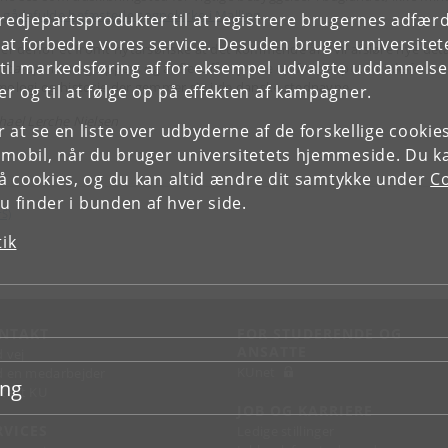
 gådefulde befæstede sognekirke i Malling
.
tredjepartsprodukter til at registrere brugernes adfæ
e at forbedre vores service. Desuden bruger universitet
 er derfor et fromt nytårsønske at det kommende årti vil afsløre nye deta
il markedsføring af for eksempel udvalgte uddannelser e
Starup
-navnegruppen, og at flere får øjnene op for det potentiale for
æologi og historie der gemmer sig i de danske stednavne.
r og til at følge op på effekten af kampagner.
hael Lerche Nielsen
or at se en liste over udbyderne af de forskellige cooki
 mobil, når du bruger universitetets hjemmeside. Du k
slå cookies, og du kan altid ændre dit samtykke under
Co
 finder i bunden af hver side.
rS)
tik
NTAKT
FOR STUDERENDE OG
ANSATTE
d vej
KUnet
d en medarbejder
ing
takt KU
JOB OG KARRIERE
RVICES
Ledige stillinger