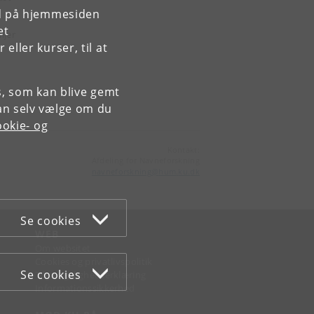
rd på hjemmesiden
et
ljer
ller kurser, til at
es, som kan blive gemt
an selv vælge om du
okie- og
Kontakt:
Afdeling for Navneforskning
navneforskning
@
hum
.
ku
.
dk
Se cookies
WEB
Om websitet
Cookies og privatlivspolitik
Se cookies
Tilgængelighedserklæring
Informationssikkerhed