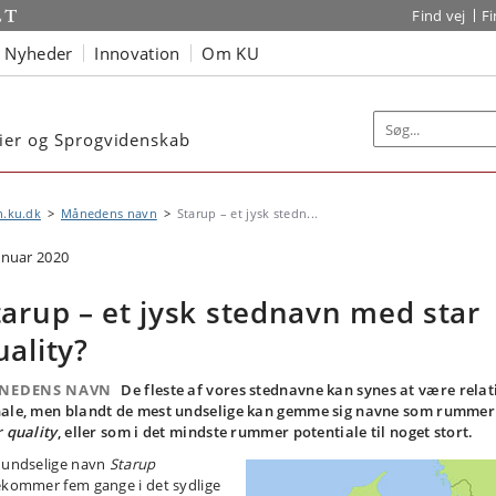
Find vej
F
Nyheder
Innovation
Om KU
dier og Sprogvidenskab
n.ku.dk
Månedens navn
Starup – et jysk stedn...
januar 2020
tarup – et jysk stednavn med star
uality?
NEDENS NAVN
De fleste af vores stednavne kan synes at være relat
ale, men blandt de mest undselige kan gemme sig navne som rummer
r quality
, eller som i det mindste rummer potentiale til noget stort.
 undselige navn
Starup
ekommer fem gange i det sydlige