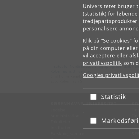
den
Universitetet bruger 
(statistik) for løbend
Det
tredjepartsprodukter t
om
ark
personalisere annonce
Mic
Klik på "Se cookies" f
på din computer eller
vil acceptere eller af
privatlivspolitik
som du
Institut for Nordiske Studier og Sprogvidenskab (No
Københavns Universitet
Googles privatlivspoli
Emil Holms Kanal 2
2300 København S
Statistik
Acceptér eller afslå
KØBENHAVNS UNIVERSITET
KO
Ledelse
Fin
Administration
Fin
Markedsfør
Acceptér eller afslå
Fakulteter
Kon
Institutter
Forskningscentre
SE