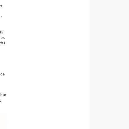
et
r
il
des
th
i
nde
 har
d