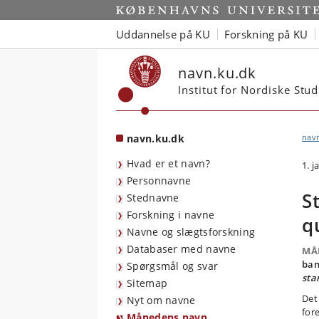
Start
Uddannelse på KU
Forskning på KU
navn.ku.dk
Institut for Nordiske Stu
navn.ku.dk
nav
Hvad er et navn?
1. 
Personnavne
S
Stednavne
Forskning i navne
q
Navne og slægtsforskning
Databaser med navne
MÅ
ban
Spørgsmål og svar
sta
Sitemap
Det
Nyt om navne
for
Månedens navn