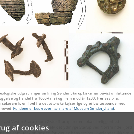
æologiske udgravninger omkring Sønder Starup kirke har påvist omfattende
ggelse og handel fra 1000-tallet og frem mod år 1200. Her ses bl.a.
rsøkeramik, en fibel fra det ottonske kejserrige og et bæltespænde med
ehoved.
Fundene er beskrevet nærmere af Museum Sønderjylland
.
el ved Vester Starup som Øster Starup er den lokale beliggenhed
rug af cookies
rordentlig interessant, og selv det ydmyge Starup ved Norsminde Fjord
ne ses som udskibningsted for vigtige bebyggelser i baglandet, ikke min