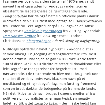
I samme periode, dvs. siden starten af 1970'erne, vandt
navnet hævd også uden for Andebys verden som en
ubestemt fællesbetegnelse på fjerntliggende lande.
Langtbortistan
har da også haft sin officielle plads i dansk
ordforråd siden 1999, først med optagelse i
DanskOrdbogen
fra Center for Leksikografi, derpå i 3.-udgaven af Dansk
Sprognævns
Retskrivningsordbogen
fra 2001 og Gyldendals
Den Danske Ordbog
fra 2004, og senest i Torben
Christiansens
Slangordbogen
: dansk slang og dagligsprog
.
Nutildags optræder navnet hyppigst i ikke-donaldistisk
sammenhæng. En googling af "Langtibortistan" ifm. med
denne artikels udarbejdelse gav 14.000 træf. Af de første
100 af disse var kun 10 direkte relateret til donaldisme eller
leksikografiske redegørelser for begrebet i stil med
nærværende. I de resterende 90 blev ordet brugt helt uden
relation til Andeby-universet, bl.a. som navn på et
musikband og et rejsebogsforlag, men først og fremmest
som en bredt dækkende betegnelse på fremmede lande.
Når det fiktive landenavn bruges i dagens medier af især
politikere og journalister, aner man typisk en negativ
ladethed tilknyttet
Langtbortistan
– der måske bedst kan