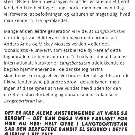
sted i Østen. Men hovedsagen er, at der er tale om et fjernt
land, der ikke blot ligger langt borte, men hvor man tillige
vil forvente, at befolkningen og kulturen er meget ulig, hvad
man kender til fra hjemlandet.
Mange af den ældre generation vil vide, at
Langtbortistan
oprindeligt var et litterært stednavn med oprindelse i
Anders Ands og Mickey Mouses verden – eller det
'donaldistiske univers', som etablerede dyrkere af dette
fagområde ofte benævner den. Til trods for donaldismens
internationale karakter er
Langtbortistan
udelukkende et
begreb hjemmehørende i de danske (og herfra
skandinaviske) udgivelser. Vel findes der talrige tilsvarende
fiktive landenavne på andre sprog i donaldismen, men
ingen af disse synes at have vundet hævd uden for den
enkelte historiefortælling og donaldismen, sådan som
Langtbortistan
har.