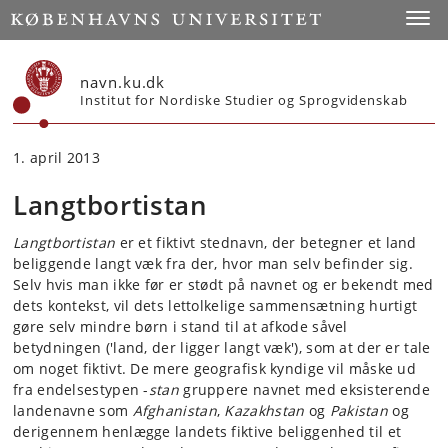
Start
Toggl
navn.ku.dk
Institut for Nordiske Studier og Sprogvidenskab
1. april 2013
Langtbortistan
Langtbortistan
er et fiktivt stednavn, der betegner et land
beliggende langt væk fra der, hvor man selv befinder sig.
Selv hvis man ikke før er stødt på navnet og er bekendt med
dets kontekst, vil dets lettolkelige sammensætning hurtigt
gøre selv mindre børn i stand til at afkode såvel
betydningen ('land, der ligger langt væk'), som at der er tale
om noget fiktivt. De mere geografisk kyndige vil måske ud
fra endelsestypen -
stan
gruppere navnet med eksisterende
landenavne som
Afghanistan
,
Kazakhstan
og
Pakistan
og
derigennem henlægge landets fiktive beliggenhed til et