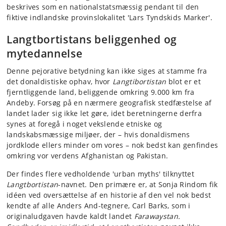
beskrives som en nationalstatsmæssig pendant til den
fiktive indlandske provinslokalitet 'Lars Tyndskids Marker'.
Langtbortistans beliggenhed og
mytedannelse
Denne pejorative betydning kan ikke siges at stamme fra
det donaldistiske ophav, hvor
Langtibortistan
blot er et
fjerntliggende land, beliggende omkring 9.000 km fra
Andeby. Forsøg på en nærmere geografisk stedfæstelse af
landet lader sig ikke let gøre, idet beretningerne derfra
synes at foregå i noget vekslende etniske og
landskabsmæssige miljøer, der – hvis donaldismens
jordklode ellers minder om vores – nok bedst kan genfindes
omkring vor verdens Afghanistan og Pakistan.
Der findes flere vedholdende 'urban myths' tilknyttet
Langtbortistan
-navnet. Den primære er, at Sonja Rindom fik
idéen ved oversættelse af en historie af den vel nok bedst
kendte af alle Anders And-tegnere, Carl Barks, som i
originaludgaven havde kaldt landet
Farawaystan.