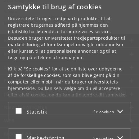
2300 København S
Samtykke til brug af cookies
Kontakt:
Johnny Grandjean Gøgsig Jakobsen
Universitetet bruger tredjepartsprodukter til at
jggj
@
hum
.
ku
.
dk
registrere brugernes adfærd på hjemmesiden
(statistik) for løbende at forbedre vores service.
Desuden bruger universitetet tredjepartsprodukter til
KØBENHAVNS UNIVERSITET
markedsføring af for eksempel udvalgte uddannelser
eller kurser, til at personalisere annoncer og til at
KONTAKT
følge op på effekten af kampagner.
SERVICES
Klik på "Se cookies" for at se en liste over udbyderne
af de forskellige cookies, som kan blive gemt på din
FOR STUDERENDE OG ANSATTE
computer eller mobil, når du bruger universitetets
hjemmeside. Du kan selv vælge om du vil acceptere
JOB OG KARRIERE
eller afslå cookies, og du kan altid ændre dit samtykke
under
Cookie- og privatlivspolitik
som du finder i
NØDSITUATIONER
bunden af hver side.
Acceptér eller afslå
Statistik
Se cookies
Googles privatlivspolitik
WEB
MØD KU PÅ
Acceptér eller afslå
Markedsføring
Se cookies