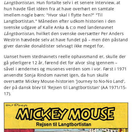
Langtbortistan
. Hun fortalte selv i et senere interview, at
hun havde fået idéen fra at have overhørt en samtale
imellem nogle børn: "Hvor skal I flytte hen?" "Til
Langtbortistan." Måneden efter udkom historien i den
svenske udgave af Kalle Anka & c:o med landenavnet
Långtbortistan
, hvilket den svenske oversætter Per Anders
Westrin hævdede selv at have fundet på – men dén påstand
giver danske donaldister selvsagt ikke meget for.
Uanset hvem stednavnets reelle ophavsmand er, skulle der
gå yderligere 12 år, førend det for alvor slog igennem –
såvel i ændernes og musenes verden som i vor. Først i 1971
anvendte Sonja Rindom navnet igen, da hun skulle
oversætte Mickey Mouse-historien 'Journey to No-No Land',
der på dansk blev til 'Rejsen til Langtbortistan' (AA 1971/15-
17).