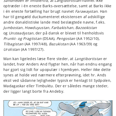
Sandheden er imidlertid, at Langtbortistan
-navnet ikke
optræder i én eneste Barks-oversættelse, samt at Barks ikke
i én eneste fortælling har brugt navnet
Farawaystan
. Han
har til gengæld duckumenteret eksistensen af adskillige
andre donaldistiske lande med beslægtede navne, f.eks.
Jumbostan
,
Howduyustan
,
Farbakishan
,
Bazookistan
og
Unsteadystan
, der på dansk er blevet til henholdsvis
Prunkt- og Pragtistan
(DSAA),
Pengostan
(AA 1952/10),
Tilbagistan
(AA 1997/48),
Bazukistan
(AA 1963/39) og
Urolistan
(AA 1997/27).
Man kan ligeledes læse flere steder, at
Langtibortistan
er
landet, hvor Anders And flygter hen, når han endnu engang
har gjort sig lidt for upopulær i hjembyen. Heller ikke dette
synes at holde ved nærmere efterprøvning, idet hr. Ands
eksil ved sådanne lejligheder typisk er henlagt til Sydpolen,
Madagaskar eller Timbuktu. Der er således mange steder,
der ligger langt borte fra Andeby.