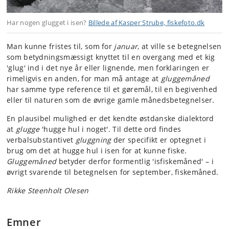
Har nogen glugget i isen?
Billede af Kasper Strube, fiskefoto.dk
Man kunne fristes til, som for
januar
, at ville se betegnelsen
som betydningsmæssigt knyttet til en overgang med et kig
'glug' ind i det nye år eller lignende, men forklaringen er
rimeligvis en anden, for man må antage at
gluggemåned
har samme type reference til et gøremål, til en begivenhed
eller til naturen som de øvrige gamle månedsbetegnelser.
En plausibel mulighed er det kendte østdanske dialektord
at
glugge
'hugge hul i noget'. Til dette ord findes
verbalsubstantivet
gluggning
der specifikt er optegnet i
brug om det at hugge hul i isen for at kunne fiske.
Gluggemåned
betyder derfor formentlig 'isfiskemåned' – i
øvrigt svarende til betegnelsen for september, fiskemåned.
Rikke Steenholt Olesen
Emner