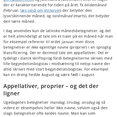
der er karakteriserende for tiden på året, fx
blidemåned
(februar,
læs også om Vintervej
) der betyder den
lyse/skinnende måned, og
tordmåned
(marts), der betyder
den tørre måned.
I dag anvendes kun de latinske månedsbetegnelser, og det
er helt almindeligt at tale om et navn på en måned når man
for eksempel refererer til ordet
januar
, men disse
betegnelser er ikke egentlige navne (proprier) i en sproglig
klassificering. Der er derimod tale om appellativer. Det er
tydeligt i dansk skriftsprog fordi betegnelserne skrives med
lille begyndelsesbogstav i modsætning til netop navne der
altid skrives med stort begyndelsesbogstav. For eksempel
kan en dreng hedde August og være født i august.
Appellativer, proprier – og det der
ligner
Ugedagenes betegnelser
mandag, tirsdag, onsdag
og så
videre er eksempelvis heller ikke navne, selvom også den
slags betegnelser ofte kaldes navne. Man kan som