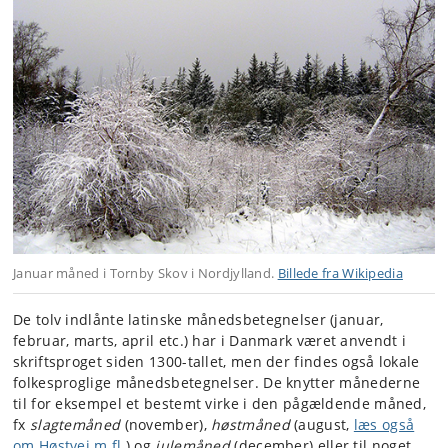
Januar måned i Tornby Skov i Nordjylland.
Billede fra Wikipedia
De tolv indlånte latinske månedsbetegnelser (januar,
februar, marts, april etc.) har i Danmark været anvendt i
skriftsproget siden 1300-tallet, men der findes også lokale
folkesproglige månedsbetegnelser. De knytter månederne
til for eksempel et bestemt virke i den pågældende måned,
fx
slagtemåned
(november),
høstmåned
(august,
læs også
om Høstvej m.fl.
) og
julemåned
(december) eller til noget