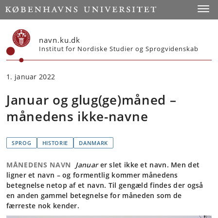
Start
Toggl
navn.ku.dk
Institut for Nordiske Studier og Sprogvidenskab
1. januar 2022
Januar og glug(ge)måned –
månedens ikke-navne
SPROG
HISTORIE
DANMARK
MÅNEDENS NAVN
Januar
er slet ikke et navn. Men det
ligner et navn – og formentlig kommer månedens
betegnelse netop af et navn. Til gengæld findes der også
en anden gammel betegnelse for måneden som de
færreste nok kender.