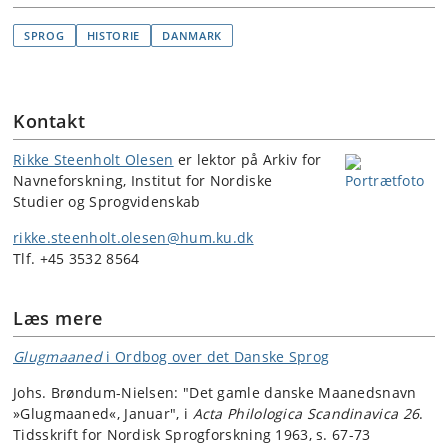
SPROG
HISTORIE
DANMARK
Kontakt
Rikke Steenholt Olesen
er lektor på Arkiv for
Navneforskning, Institut for Nordiske
Studier og Sprogvidenskab
rikke.steenholt.olesen@hum.ku.dk
Tlf. +45 3532 8564
Læs mere
Glugmaaned
i Ordbog over det Danske Sprog
Johs. Brøndum-Nielsen: "Det gamle danske Maanedsnavn
»Glugmaaned«, Januar", i
Acta Philologica Scandinavica 26
.
Tidsskrift for Nordisk Sprogforskning 1963, s. 67-73