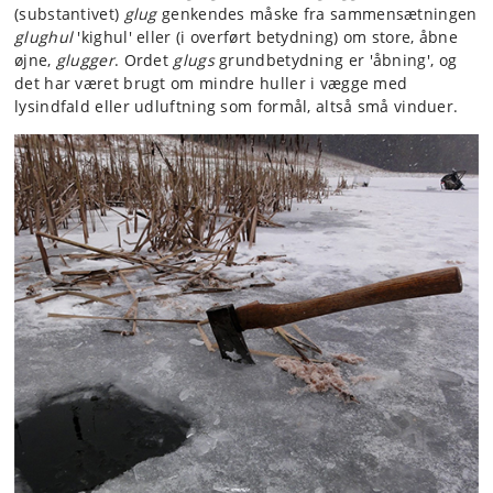
(substantivet)
glug
genkendes måske fra sammensætningen
glughul
'kighul' eller (i overført betydning) om store, åbne
øjne,
glugger
. Ordet
glugs
grundbetydning er 'åbning', og
det har været brugt om mindre huller i vægge med
lysindfald eller udluftning som formål, altså små vinduer.