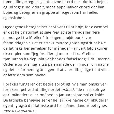
tommelfingerregel sige at navne er ord der ikke kan bøjes
og udpeger individuelt, mens appellativer er ord der kan
bøjes og betegner en gruppe af noget som har fælles
egenskaber.
Ugedagenes betegnelser er vi vant til at bøje, for eksempel
er det helt naturligt at sige "jeg spiste frikadeller flere
mandage i træk" eller "tirsdagens højdepunkt var
festmiddagen." Det er straks mindre gnidningsfrit at bøje
de latinske benævnelser for måneder – i hvert fald skurrer
eksempler som "jeg frøs flere januarer i træk" eller
"januarens højdepunkt var hendes fødselsdag" lidt i ørerne.
Ordene opfører sig altså på en måde der minder om navne,
og det er formentlig årsagen til at vi er tilbøjelige til at ville
opfatte dem som navne.
I praksis fungerer det bedre sprogligt hvis man omskriver
for eksempel ved at tilføje ordet
måned:
"de mest solrige
aprilmåneder" eller "måneden januars vintersol er kold".
De latinske benævnelser er heller ikke navne og inkluderer
egentlig også det latinske ord for måned. Januar betegnes
mensis ianuarius
.