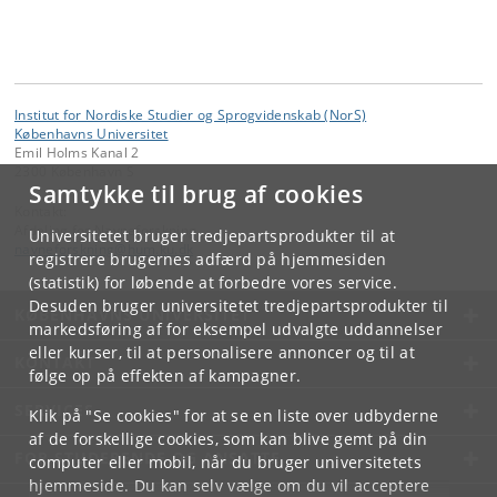
Institut for Nordiske Studier og Sprogvidenskab (NorS)
Københavns Universitet
Emil Holms Kanal 2
2300 København S
Samtykke til brug af cookies
Kontakt:
Afdeling for Navneforskning
Universitetet bruger tredjepartsprodukter til at
navneforskning
@
hum
.
ku
.
dk
registrere brugernes adfærd på hjemmesiden
(statistik) for løbende at forbedre vores service.
Desuden bruger universitetet tredjepartsprodukter til
KØBENHAVNS UNIVERSITET
markedsføring af for eksempel udvalgte uddannelser
eller kurser, til at personalisere annoncer og til at
KONTAKT
følge op på effekten af kampagner.
SERVICES
Klik på "Se cookies" for at se en liste over udbyderne
af de forskellige cookies, som kan blive gemt på din
FOR STUDERENDE OG ANSATTE
computer eller mobil, når du bruger universitetets
hjemmeside. Du kan selv vælge om du vil acceptere