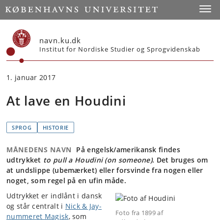
Start
Toggl
navn.ku.dk
Institut for Nordiske Studier og Sprogvidenskab
1. januar 2017
At lave en Houdini
SPROG
HISTORIE
MÅNEDENS NAVN
På engelsk/amerikansk findes
udtrykket
to pull a Houdini (on someone)
. Det bruges om
at undslippe (ubemærket) eller forsvinde fra nogen eller
noget, som regel på en ufin måde.
Udtrykket er indlånt i dansk
og står centralt i
Nick & Jay-
Foto fra 1899 af
nummeret Magisk
, som