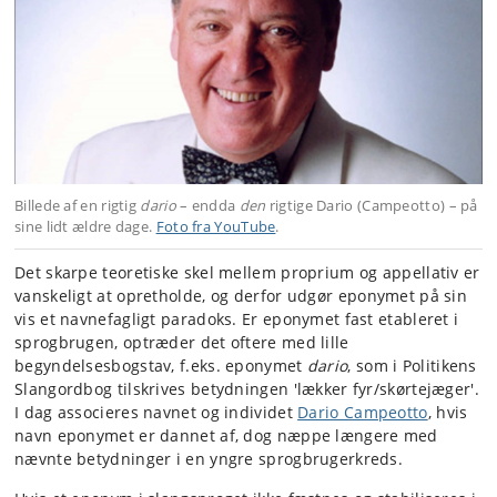
Billede af en rigtig
dario
– endda
den
rigtige Dario (Campeotto) – på
sine lidt ældre dage.
Foto fra YouTube
.
Det skarpe teoretiske skel mellem proprium og appellativ er
vanskeligt at opretholde, og derfor udgør eponymet på sin
vis et navnefagligt paradoks. Er eponymet fast etableret i
sprogbrugen, optræder det oftere med lille
begyndelsesbogstav, f.eks. eponymet
dario
, som i Politikens
Slangordbog tilskrives betydningen 'lækker fyr/skørtejæger'.
I dag associeres navnet og individet
Dario Campeotto
, hvis
navn eponymet er dannet af, dog næppe længere med
nævnte betydninger i en yngre sprogbrugerkreds.