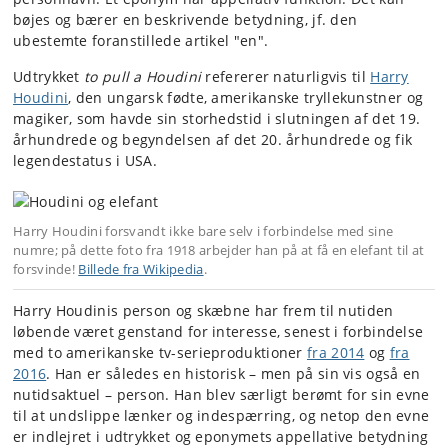
bøjes og bærer en beskrivende betydning, jf. den
ubestemte foranstillede artikel "en".
Udtrykket
to pull a Houdini
refererer naturligvis til
Harry
Houdini
, den ungarsk fødte, amerikanske tryllekunstner og
magiker, som havde sin storhedstid i slutningen af det 19.
århundrede og begyndelsen af det 20. århundrede og fik
legendestatus i USA.
Harry Houdini forsvandt ikke bare selv i forbindelse med sine
numre; på dette foto fra 1918 arbejder han på at få en elefant til at
forsvinde!
Billede fra Wikipedia
.
Harry Houdinis person og skæbne har frem til nutiden
løbende været genstand for interesse, senest i forbindelse
med to amerikanske tv-serieproduktioner
fra 2014
og
fra
2016
. Han er således en historisk – men på sin vis også en
nutidsaktuel – person. Han blev særligt berømt for sin evne
til at undslippe lænker og indespærring, og netop den evne
er indlejret i udtrykket og eponymets appellative betydning