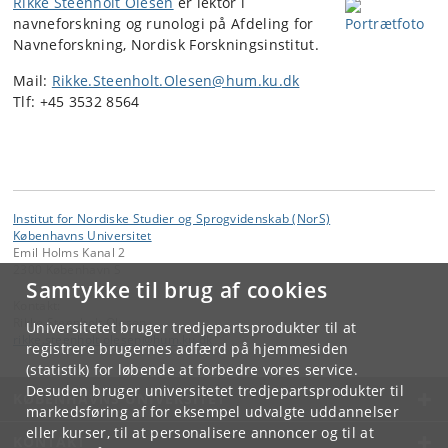
Rikke Steenholt Olesen
er lektor i
navneforskning og runologi på Afdeling for
Navneforskning, Nordisk Forskningsinstitut.
Mail:
Rikke.Steenholt.Olesen@hum.ku.dk
Tlf: +45 3532 8564
Institut for Nordiske Studier og Sprogvidenskab (NorS)
Københavns Universitet
Emil Holms Kanal 2
2300 København S
Samtykke til brug af cookies
Kontakt:
Rikke Steenholt Olesen
Universitetet bruger tredjepartsprodukter til at
rikke
.
steenholt
.
olesen
@
hum
.
ku
.
dk
registrere brugernes adfærd på hjemmesiden
(statistik) for løbende at forbedre vores service.
Desuden bruger universitetet tredjepartsprodukter til
KØBENHAVNS UNIVERSITET
markedsføring af for eksempel udvalgte uddannelser
eller kurser, til at personalisere annoncer og til at
KONTAKT