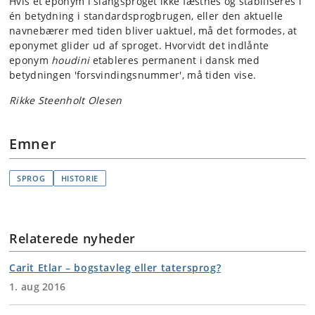
Hvis et eponym i slangsproget ikke fæstnes og stabiliseres i
én betydning i standardsprogbrugen, eller den aktuelle
navnebærer med tiden bliver uaktuel, må det formodes, at
eponymet glider ud af sproget. Hvorvidt det indlånte
eponym
houdini
etableres permanent i dansk med
betydningen 'forsvindingsnummer', må tiden vise.
Rikke Steenholt Olesen
Emner
SPROG
HISTORIE
Relaterede nyheder
Carit Etlar – bogstavleg eller tatersprog?
1. aug 2016