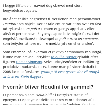
I begge tilfælde er navnet dog skrevet med stort
begyndelsesbogstav.
Indlånet er ikke begrænset til versionen med personnavnet
Houdini
som objekt. Der er tale om en variation over en fast
udtryksmåde,
to pull a
+ enten et gængs appellativ eller
altså et personnavn. Et gængs appellativ indgår f.eks. i det
engelsk/amerikanske eksempel
to pull a trick on someone
,
som betyder 'at lave numre med/snyde en eller anden'.
Som eksempel på, hvordan et (fiktivt) personnavn kan indgå,
kunne man nævne udtrykket
to pull a Homer
opkaldt efter
figuren
Homer Simpson
. Selve udtryksmåden er indlånt og
produktiv i nudansk. F.eks. kunne man på videnskab.dk i
2008 læse to forskeres
guldtip til eventyrere, der vil undgå
at lave en ’Stein Bagger’
.
Hvornår bliver Houdini for gammel?
Et personnavn som
Houdini
får i udtrykket status af
eponym. Et eponym er defineret som et ord dannet af et
personnavn. Et eponym har appellativ funktion. Det kan