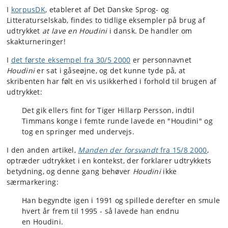
I
korpusDK
, etableret af Det Danske Sprog- og
Litteraturselskab, findes to tidlige eksempler på brug af
udtrykket
at lave en Houdini
i dansk. De handler om
skakturneringer!
I
det første eksempel fra 30/5 2000
er personnavnet
Houdini
er sat i gåseøjne, og det kunne tyde på, at
skribenten har følt en vis usikkerhed i forhold til brugen af
udtrykket:
Det gik ellers fint for Tiger Hillarp Persson, indtil
Timmans konge i femte runde lavede en "Houdini" og
tog en springer med undervejs.
I den anden artikel,
Manden der forsvandt
fra 15/8 2000
,
optræder udtrykket i en kontekst, der forklarer udtrykkets
betydning, og denne gang behøver
Houdini
ikke
særmarkering:
Han begyndte igen i 1991 og spillede derefter en smule
hvert år frem til 1995 - så lavede han endnu
en Houdini.