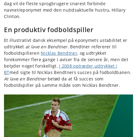
dag vil de fleste sprogbrugere snarest forbinde
navnet/eponymet med den nutidsaktuelle hustru, Hillary
Clinton.
En produktiv fodboldspiller
Et illustrativt dansk eksempel på eponymets ustabilitet er
udtrykket
at lave en Bendtner
. Bendtner refererer til
fodboldspilleren
Nicklas Bendtner
, og udtrykket
forekommer flere gange i aviser fra de senere år, men det
betyder noget forskelligt.
I 2008 optræder udtrykket i
BT
med sigte til Nicklas Bendtners succes på fodboldbanen.
At lave en Bendtner
betød da at få succes som
fodboldspiller på samme måde som Nicklas Bendtner.