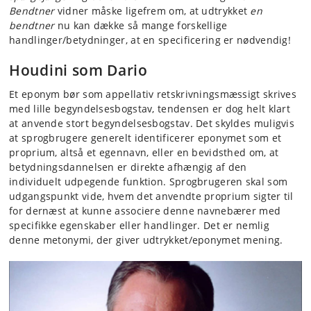
Bendtner
vidner måske ligefrem om, at udtrykket
en
bendtner
nu kan dække så mange forskellige
handlinger/betydninger, at en specificering er nødvendig!
Houdini som Dario
Et eponym bør som appellativ retskrivningsmæssigt skrives
med lille begyndelsesbogstav, tendensen er dog helt klart
at anvende stort begyndelsesbogstav. Det skyldes muligvis
at sprogbrugere generelt identificerer eponymet som et
proprium, altså et egennavn, eller en bevidsthed om, at
betydningsdannelsen er direkte afhængig af den
individuelt udpegende funktion. Sprogbrugeren skal som
udgangspunkt vide, hvem det anvendte proprium sigter til
for dernæst at kunne associere denne navnebærer med
specifikke egenskaber eller handlinger. Det er nemlig
denne metonymi, der giver udtrykket/eponymet mening.