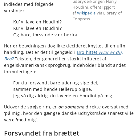
udbryderkongen Harry
indledes med følgende
Houdini, offentliggjort
verslinjer:
af
Wikipedia
via Library of
Congress.
Ku’ vi lave en Houdini?
Ku’ vi lave en Houdini?
Og bare, forsvinde væk herfra.
Her er betydningen dog ikke decideret knyttet til en ufin
handling. Det er det til gengæld i
Bro-hittet
Hvor er du,
Bro?
Teksten, der generelt er stærkt influeret af
engelsk/amerikansk sprogbrug, indeholder blandt andet
formuleringen:
For du forsvandt bare uden og sige det,
sammen med hende Hellerup-Signe,
jeg så dig aldrig, du lavede en Houdini på mig.
Udover de spøjse rim, er
on someone
direkte oversat med
'på mig', hvor den gængse danske udtryksmåde snarest ville
være 'mod mig'.
Forsvundet fra brættet