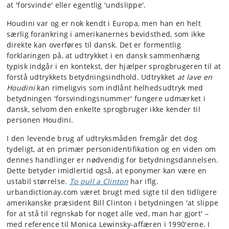
at 'forsvinde' eller egentlig 'undslippe'.
Houdini var og er nok kendt i Europa, men han en helt
særlig forankring i amerikanernes bevidsthed, som ikke
direkte kan overføres til dansk. Det er formentlig
forklaringen på, at udtrykket i en dansk sammenhæng
typisk indgår i en kontekst, der hjælper sprogbrugeren til at
forstå udtrykkets betydningsindhold. Udtrykket
at lave en
Houdini
kan rimeligvis som indlånt helhedsudtryk med
betydningen 'forsvindingsnummer' fungere udmærket i
dansk, selvom den enkelte sprogbruger ikke kender til
personen Houdini.
I den levende brug af udtryksmåden fremgår det dog
tydeligt, at en primær personidentifikation og en viden om
dennes handlinger er nødvendig for betydningsdannelsen.
Dette betyder imidlertid også, at eponymer kan være en
ustabil størrelse.
To pull a Clinton
har iflg.
urbandictionay.com været brugt med sigte til den tidligere
amerikanske præsident Bill Clinton i betydningen 'at slippe
for at stå til regnskab for noget alle ved, man har gjort' –
med reference til Monica Lewinsky-affæren i 1990'erne. I