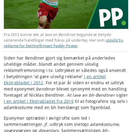
Fra 2012 kunne det
at lave en Bendtner
begynde at betyde
varierende handlinger med fokus på undertøj. Her som
ulovlig tv-
reklame for bettingfirmaet Paddy Power
.
Siden har Bendtner gjort sig bemærket på anderledes
uheldige måder, blandt andet gennem ulovlig
reklamefremvisning i tv. Udtrykket er således også anvendt
i betydningen 'at gøre ulovlig reklame'
i en artikel
Ekstrabladet i 2012
. For et par år siden er endnu et udtryk
med eponymet
bendtner
blevet synonymt med en handling
foretaget af Nicklas Bendtner.
At lave en bh-Bendtner
sigter
i en artikel i Ekstrabladet fra 2016
til at fotografere sig selv i
adamkostume med en bh henslængt som figenblad.
Eponymer optræder i øvrigt ofte som led i
sammensætninger, jf. udtryk som (netop)
adamkostume
,
spørgejørgen
og
dovenlars
. Sammensætningen
bh-