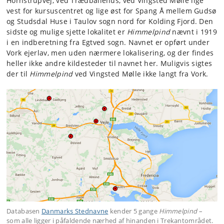
Hornstrupvej, ved Trædballehus, ved Vingsted Mølle lige
vest for kursuscentret og lige øst for Spang Å mellem Gudsø
og Studsdal Huse i Taulov sogn nord for Kolding Fjord. Den
sidste og mulige sjette lokalitet er
Himmelpind
nævnt i 1919
i en indberetning fra Egtved sogn. Navnet er opført under
Vork ejerlav, men uden nærmere lokalisering, og der findes
heller ikke andre kildesteder til navnet her. Muligvis sigtes
der til
Himmelpind
ved Vingsted Mølle ikke langt fra Vork.
Databasen
Danmarks Stednavne
kender 5 gange
Himmelpind
–
som alle ligger i påfaldende nærhed af hinanden i Trekantområdet.