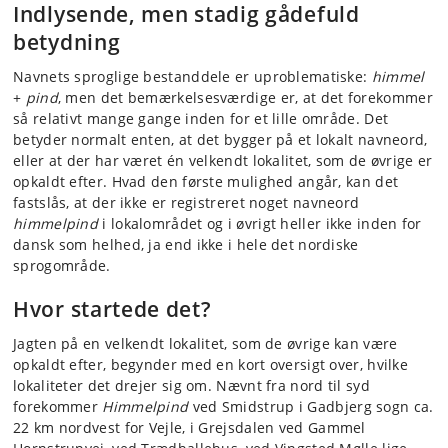
Indlysende, men stadig gådefuld
betydning
Navnets sproglige bestanddele er uproblematiske:
himmel
+
pind
, men det bemærkelsesværdige er, at det forekommer
så relativt mange gange inden for et lille område. Det
betyder normalt enten, at det bygger på et lokalt navneord,
eller at der har været én velkendt lokalitet, som de øvrige er
opkaldt efter. Hvad den første mulighed angår, kan det
fastslås, at der ikke er registreret noget navneord
himmelpind
i lokalområdet og i øvrigt heller ikke inden for
dansk som helhed, ja end ikke i hele det nordiske
sprogområde.
Hvor startede det?
Jagten på en velkendt lokalitet, som de øvrige kan være
opkaldt efter, begynder med en kort oversigt over, hvilke
lokaliteter det drejer sig om. Nævnt fra nord til syd
forekommer
Himmelpind
ved Smidstrup i Gadbjerg sogn ca.
22 km nordvest for Vejle, i Grejsdalen ved Gammel