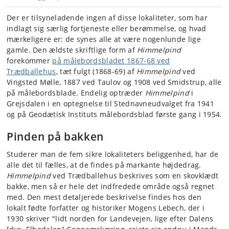
Der er tilsyneladende ingen af disse lokaliteter, som har
indlagt sig særlig fortjeneste eller berømmelse, og hvad
mærkeligere er: de synes alle at være nogenlunde lige
gamle. Den ældste skriftlige form af
Himmelpind
forekommer
på målebordsbladet 1867-68 ved
Trædballehus
, tæt fulgt (1868-69) af
Himmelpind
ved
Vingsted Mølle, 1887 ved Taulov og 1908 ved Smidstrup, alle
på målebordsblade. Endelig optræder
Himmelpind
i
Grejsdalen i en optegnelse til Stednavneudvalget fra 1941
og på Geodætisk Instituts målebordsblad første gang i 1954.
Pinden på bakken
Studerer man de fem sikre lokaliteters beliggenhed, har de
alle det til fælles, at de findes på markante højdedrag.
Himmelpind
ved Trædballehus beskrives som en skovklædt
bakke, men så er hele det indfredede område også regnet
med. Den mest detaljerede beskrivelse findes hos den
lokalt fødte forfatter og historiker Mogens Lebech, der i
1930 skriver "lidt norden for Landevejen, lige efter Dalens