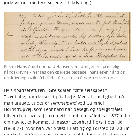
(udgivernes moderniserede retskrivning!).
Pastor Hans Abel Leonhard Hansens erindringer er oprindelig
håndskrevne – her ses den citerede passage i hans egen hånd og
retskrivning. (Klik på billedet for at se en forstørret version).
Hvis spadsereturen i Grejsdalen førte selskabet til
Trædballe, har de været på afveje. Med al rimelighed må
man antage, at det er
Himmelpind
ved Gammel
Hornstrupvej, som Leonhard har besøgt, og spørgsmålet
bliver da at overveje, om dette sted hed således i 1837, eller
om navnet er kommet til pastor Leonhard f.eks. i den tid
(1868-77), hvor han var præst i Hatting og Torsted ca. 20 km
nordøst for Grejsdalen. Spørgsmålet lader sig ikke besvare,