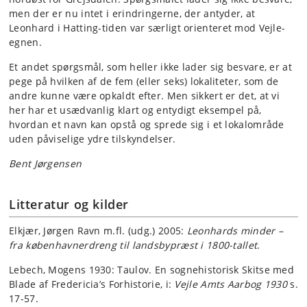
men der er nu intet i erindringerne, der antyder, at
Leonhard i Hatting-tiden var særligt orienteret mod Vejle-
egnen.
Et andet spørgsmål, som heller ikke lader sig besvare, er at
pege på hvilken af de fem (eller seks) lokaliteter, som de
andre kunne være opkaldt efter. Men sikkert er det, at vi
her har et usædvanlig klart og entydigt eksempel på,
hvordan et navn kan opstå og sprede sig i et lokalområde
uden påviselige ydre tilskyndelser.
Bent Jørgensen
Litteratur og kilder
Elkjær, Jørgen Ravn m.fl. (udg.) 2005:
Leonhards minder –
fra københavnerdreng til landsbypræst i 1800-tallet
.
Lebech, Mogens 1930: Taulov. En sognehistorisk Skitse med
Blade af Fredericia’s Forhistorie, i:
Vejle Amts Aarbog 1930
s.
17-57.