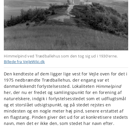
Himmelpind ved Trædballehus som den tog sig ud i 1930'erne.
Billede fra VejleWiki.dk
Den kendteste af dem ligger lige vest for Vejle oven for det i
1975 nedbrændte Trædballehus, der engang var et
danmarkskendt forlystelsessted. Lokaliteten
Himmelpind
her, der nu er fredet og samlingspunkt for en forening af
naturelskere, indgik i forlystelsesstedet som et udflugtsmål
og et storslået udsigtspunkt, og på stedet rejstes en
mindesten og en nogle meter høj pind, senere erstattet af
en flagstang. Pinden giver det ud for at konkretisere stedets
navn, men det er ikke den, som stedet har navn efter.