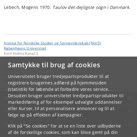
Lebech, Mogens 1970:
Taulov det dejligste sogn i Danmark
.
Institut for Nordiske Studier og Sprogvidenskab (NorS)
Københavns Universitet
Emil Holms Kanal 2
2300 København S
Samtykke til brug af cookies
Kontakt:
Bent Jørgensen
Universitetet bruger tredjepartsprodukter til at
berge
@
hum
.
ku
.
dk
registrere brugernes adfærd på hjemmesiden
(statistik) for løbende at forbedre vores service.
Desuden bruger universitetet tredjepartsprodukter til
KØBENHAVNS UNIVERSITET
markedsføring af for eksempel udvalgte uddannelser
eller kurser, til at personalisere annoncer og til at
KONTAKT
følge op på effekten af kampagner.
SERVICES
Klik på "Se cookies" for at se en liste over udbyderne
af de forskellige cookies, som kan blive gemt på din