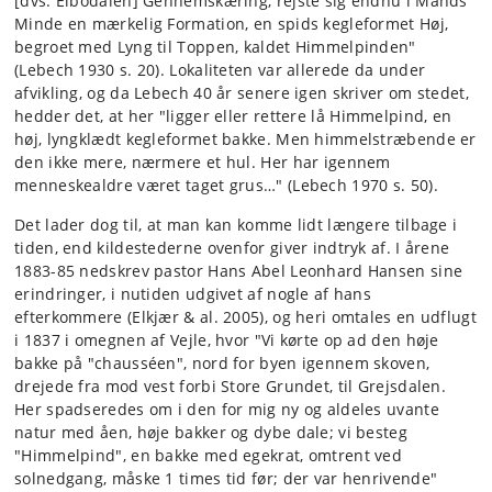
[dvs. Elbodalen] Gennemskæring, rejste sig endnu i Mands
Minde en mærkelig Formation, en spids kegleformet Høj,
begroet med Lyng til Toppen, kaldet Himmelpinden"
(Lebech 1930 s. 20). Lokaliteten var allerede da under
afvikling, og da Lebech 40 år senere igen skriver om stedet,
hedder det, at her "ligger eller rettere lå Himmelpind, en
høj, lyngklædt kegleformet bakke. Men himmelstræbende er
den ikke mere, nærmere et hul. Her har igennem
menneskealdre været taget grus…" (Lebech 1970 s. 50).
Det lader dog til, at man kan komme lidt længere tilbage i
tiden, end kildestederne ovenfor giver indtryk af. I årene
1883-85 nedskrev pastor Hans Abel Leonhard Hansen sine
erindringer, i nutiden udgivet af nogle af hans
efterkommere (Elkjær & al. 2005), og heri omtales en udflugt
i 1837 i omegnen af Vejle, hvor "Vi kørte op ad den høje
bakke på "chausséen", nord for byen igennem skoven,
drejede fra mod vest forbi Store Grundet, til Grejsdalen.
Her spadseredes om i den for mig ny og aldeles uvante
natur med åen, høje bakker og dybe dale; vi besteg
"Himmelpind", en bakke med egekrat, omtrent ved
solnedgang, måske 1 times tid før; der var henrivende"