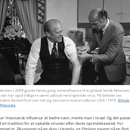
emien i 2009 gjorde første gang svineinfluenza til et globalt kendt fænomen
der har også tidligere været udbrud med lignende virus. På billedet ses
sident Gerald Ford som lod sig vaccinere mod et udbrud i USA i 1976.
Billede
Wikipedia
.
var 'mexicansk influenza' et bedre navn, mente man i Israel. Og det pass
 en tradition for at opkalde virusser efter deres oprindelsessted. For
empel er
Zika
navnet på en skov i Uganda, og
Ebola
er navnet på en flod 