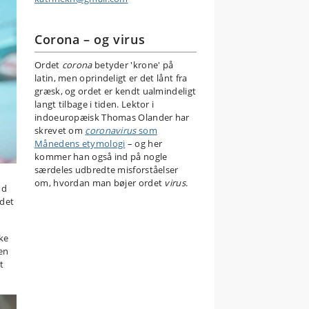
Corona – og virus
Ordet
corona
betyder 'krone' på
latin, men oprindeligt er det lånt fra
græsk, og ordet er kendt ualmindeligt
langt tilbage i tiden. Lektor i
indoeuropæisk Thomas Olander har
skrevet om
coronavirus
som
Månedens etymologi
– og her
kommer han også ind på nogle
særdeles udbredte misforståelser
om, hvordan man bøjer ordet
virus
.
nd
ndet
ske
en
t