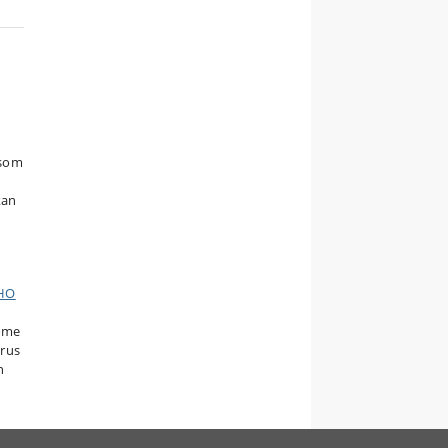
(som
kan
HO
rome
irus
n