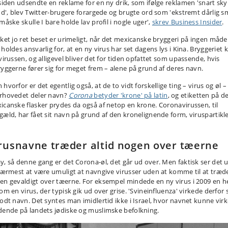
 siden udsendte en reklame for en ny drik, som ifølge reklamen 'snart skyl
and', blev Twitter-brugere forargede og brugte ord som 'ekstremt dårlig s
måske skulle I bare holde lav profil i nogle uger',
skrev Business Insider
.
lket jo ret beset er urimeligt, når det mexicanske bryggeri på ingen måde
 holdes ansvarlig for, at en ny virus har set dagens lys i Kina. Bryggeriet
virussen, og alligevel bliver det for tiden opfattet som upassende, hvis
ryggerne fører sig for meget frem – alene på grund af deres navn.
hvorfor er det egentlig også, at de to vidt forskellige ting – virus og øl –
rhovedet deler navn?
Corona
betyder 'krone' på latin
, og etiketten på d
icanske flasker prydes da også af netop en krone. Coronavirussen, til
gæld, har fået sit navn på grund af den kronelignende form, viruspartikl
.
rusnavne træder altid nogen over tæerne
y, så denne gang er det Corona-øl, det går ud over. Men faktisk ser det 
 nærmest at være umuligt at navngive virusser uden at komme til at træd
en gevaldigt over tæerne. For eksempel mindede en ny virus i 2009 en h
 om en virus, der typisk gik ud over grise. 'Svineinfluenza' virkede derfor
godt navn. Det syntes man imidlertid ikke i Israel, hvor navnet kunne vir
dende på landets jødiske og muslimske befolkning.