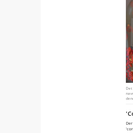
Det 
navn
denn
'C
Der
'co