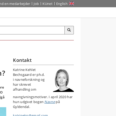
ind en medarbejder
Job
KUnet
English
Kontakt
Katrine Kehlet
n?
Bechsgaard er ph.d.
i navneforskning og
har skrevet
ere
afhandling om
HO
navngivningsmotiver. I april 2020 har
dgå
hun udgivet bogen
Navne
på
Gyldendal.
katrinekn@gmail.com