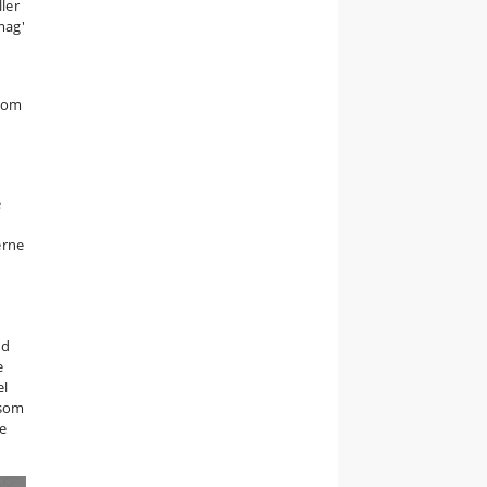
ler
mag'
 kom
e
erne
ud
e
el
 som
ke