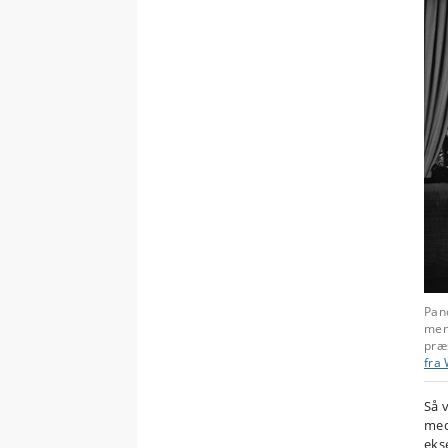
Pand
men 
præ
fra 
Så 
med
eks