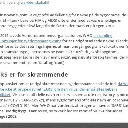
te University
via videnskab.dk
)
virusnavne (som i øvrigt ofte adskiller sig fra navne på de sygdomme, de
er til – tænk bare på HIV og AIDS) ofte ender med at være uheldige, er
ona-bryggeriet altså langtfra de første, der mærker på egen krop.
i 2015 lavede Verdenssundhedsorganisationen, WHO
en samling
ningslinjer for sygdomsnavngivning
for at undgå stødende navne. Blandt
et foreslås det i retningslinjerne, at man undgår geografiske lokationer 
den spanske syge'), personnavne (som i 'Creutzfeldt-Jakobs sygdom'),
ebetegnelser (som i den 'svineinfluenza', jeg nævnte før) og termer, der 
ke skræmmende (som 'fatal' og 'død').
RS er for skræmmende
op ønsket om at undgå skræmmende sygdomsnavne spillede ind,
da W
gte ikke at bruge navnet 'SARS' om den virus, der er på alles læber i
blikket
. Virussens officielle navn er ellers 'severe acute respiratory synd
onavirus 2' ('SARS-CoV-2'), mens sygdommens officielle navn er 'coronav
ease' ('COVID-19'). Men WHO har vurderet, at brugen af navnet 'SARS' ka
be unødig frygt i især Asien, som var hårdest ramt af SARS-udbruddet
age i 2003.
nej – det er bestemt ikke ligegyldigt, hvad nye virusser og sygdomme