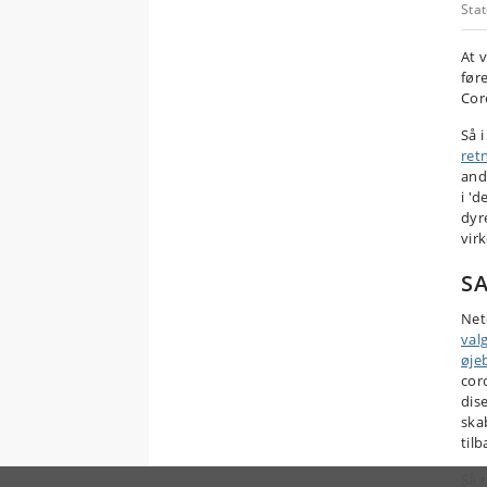
Sta
At 
før
Cor
Så 
ret
and
i '
dyr
vir
SA
Net
val
øje
cor
dis
ska
tilb
Så 