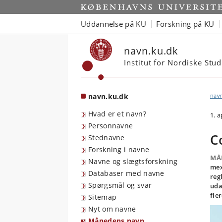
Start
Uddannelse på KU
Forskning på KU
navn.ku.dk
Institut for Nordiske Stu
navn.ku.dk
nav
Hvad er et navn?
1. a
Personnavne
C
Stednavne
Forskning i navne
MÅ
Navne og slægtsforskning
mex
Databaser med navne
reg
Spørgsmål og svar
uda
fle
Sitemap
Nyt om navne
Månedens navn