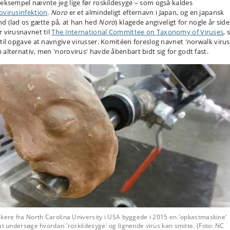
 eksempel nævnte jeg lige før roskildesyge – som også kaldes
ovirusinfektion
.
Noro
er et almindeligt efternavn i Japan, og en japansk
d (lad os gætte på, at han hed
Noro
) klagede angiveligt for nogle år sid
r virusnavnet til
The International Committee on Taxonomy of Viruses
,
 til opgave at navngive virusser. Komitéen foreslog navnet 'norwalk virus
 alternativ, men 'norovirus' havde åbenbart bidt sig for godt fast.
kere fra North Carolina University i USA byggede i 2015 en 'opkastmaskine'
at undersøge hvordan 'roskildesyge' og lignende virus kan smitte. (Foto: NC