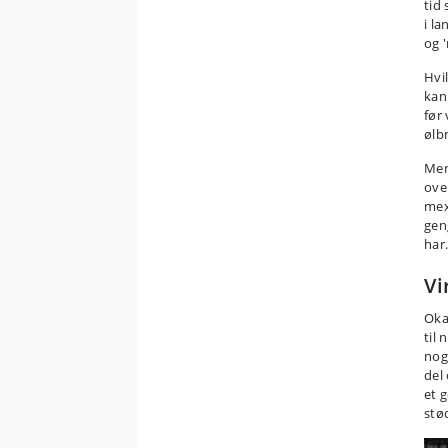
tid
i l
og '
Hvi
kan
før 
ølb
Men 
ove
mex
gen
har
Vi
Oka
til
nog
del
et 
stø