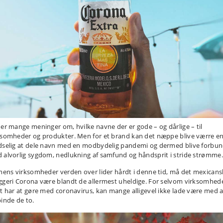
 er mange meninger om, hvilke navne der er gode – og dårlige – til
ksomheder og produkter. Men for et brand kan det næppe blive værre e
dselig at dele navn med en modbydelig pandemi og dermed blive forbu
 alvorlig sygdom, nedlukning af samfund og håndsprit i stride strømme.
 mens virksomheder verden over lider hårdt i denne tid, må det mexican
ggeri Corona være blandt de allermest uheldige. For selvom virksomhed
et har at gøre med coronavirus, kan mange alligevel ikke lade være med a
binde de to.