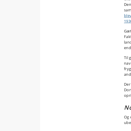
Den
sam
ble
193
Gæt
Fak
lan
end
Til
nav
fry
ande
Der
Don
opri
N
Og 
ube