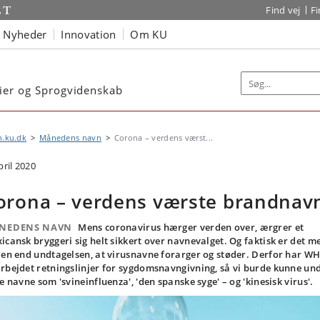
Find vej
F
Nyheder
Innovation
Om KU
dier og Sprogvidenskab
n.ku.dk
Månedens navn
Corona – verdens værst...
pril 2020
orona – verdens værste brandnav
NEDENS NAVN
Mens coronavirus hærger verden over, ærgrer et
icansk bryggeri sig helt sikkert over navnevalget. Og faktisk er det m
len end undtagelsen, at virusnavne forarger og støder. Derfor har W
rbejdet retningslinjer for sygdomsnavngivning, så vi burde kunne un
re navne som 'svineinfluenza', 'den spanske syge' – og 'kinesisk virus'.