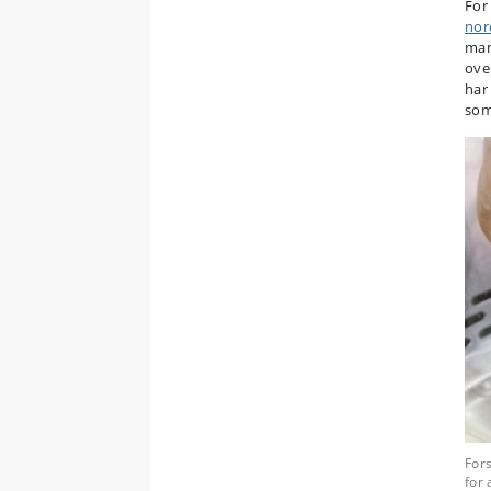
For
nor
man
ove
har
som
Fors
for 