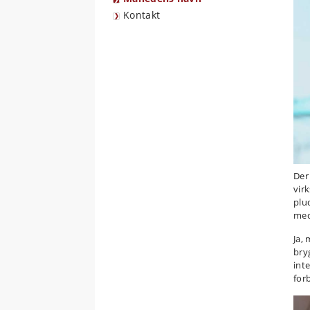
Kontakt
Der
vir
plu
med
Ja,
bry
int
for