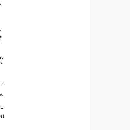
e
?
en
l
med
s,
det
e.
ge
 så