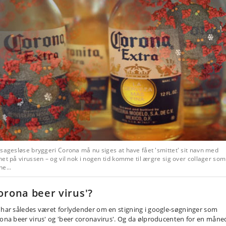
sagesløse bryggeri Corona må nu siges at have fået 'smittet' sit navn med
et på virussen – og vil nok i nogen tid komme til ærgre sig over collager som
e...
orona beer virus'?
 har således været forlydender om en stigning i google-søgninger som
rona beer virus' og 'beer coronavirus'. Og da ølproducenten for en måne