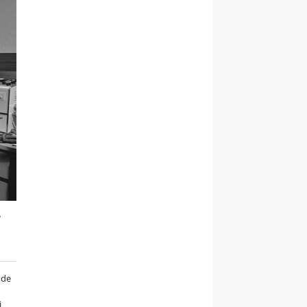
,
ede
i