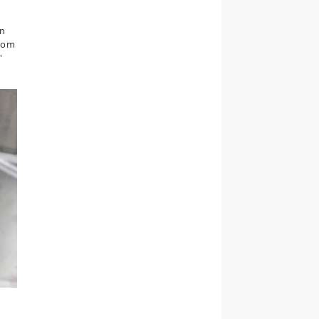
en
 som
'