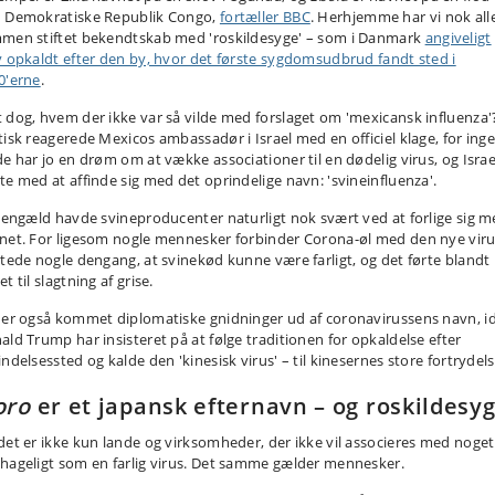
 Demokratiske Republik Congo,
fortæller BBC
. Herhjemme har vi nok all
men stiftet bekendtskab med 'roskildesyge' – som i Danmark
angiveligt
v opkaldt efter den by, hvor det første sygdomsudbrud fandt sted i
0'erne
.
 dog, hvem der ikke var så vilde med forslaget om 'mexicansk influenza'
tisk reagerede Mexicos ambassadør i Israel med en officiel klage, for ing
de har jo en drøm om at vække associationer til en dødelig virus, og Israe
te med at affinde sig med det oprindelige navn: 'svineinfluenza'.
 gengæld havde svineproducenter naturligt nok svært ved at forlige sig 
net. For ligesom nogle mennesker forbinder Corona-øl med den nye viru
gtede nogle dengang, at svinekød kunne være farligt, og det førte blandt
t til slagtning af grise.
 er også kommet diplomatiske gnidninger ud af coronavirussens navn, i
ald Trump har insisteret på at følge traditionen for opkaldelse efter
ndelsessted og kalde den 'kinesisk virus' – til kinesernes store fortrydels
oro
er et japansk efternavn – og roskildesy
det er ikke kun lande og virksomheder, der ikke vil associeres med noget
hageligt som en farlig virus. Det samme gælder mennesker.