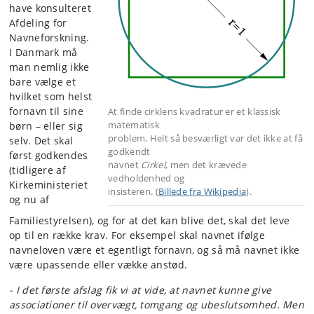
have konsulteret
Afdeling for
Navneforskning.
I Danmark må
man nemlig ikke
bare vælge et
hvilket som helst
fornavn til sine
At finde cirklens kvadratur er et klassisk
matematisk
børn – eller sig
problem. Helt så besværligt var det ikke at få
selv. Det skal
godkendt
først godkendes
navnet
Cirkel
, men det krævede
(tidligere af
vedholdenhed og
Kirkeministeriet
insisteren. (
Billede fra Wikipedia
).
og nu af
Familiestyrelsen), og for at det kan blive det, skal det leve
op til en række krav. For eksempel skal navnet ifølge
navneloven være et egentligt fornavn, og så må navnet ikke
være upassende eller vække anstød.
- I det første afslag fik vi at vide, at navnet kunne give
associationer til overvægt, tomgang og ubeslutsomhed. Men