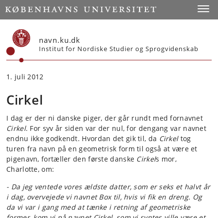
Start
Toggl
navn.ku.dk
Institut for Nordiske Studier og Sprogvidenskab
1. juli 2012
Cirkel
I dag er der ni danske piger, der går rundt med fornavnet
Cirkel
. For syv år siden var der nul, for dengang var navnet
endnu ikke godkendt. Hvordan det gik til, da
Cirkel
tog
turen fra navn på en geometrisk form til også at være et
pigenavn, fortæller den første danske
Cirkel
s mor,
Charlotte, om:
- Da jeg ventede vores ældste datter, som er seks et halvt år
i dag, overvejede vi navnet Box til, hvis vi fik en dreng. Og
da vi var i gang med at tænke i retning af geometriske
former, kom vi på navnet Cirkel, som vi syntes ville være et