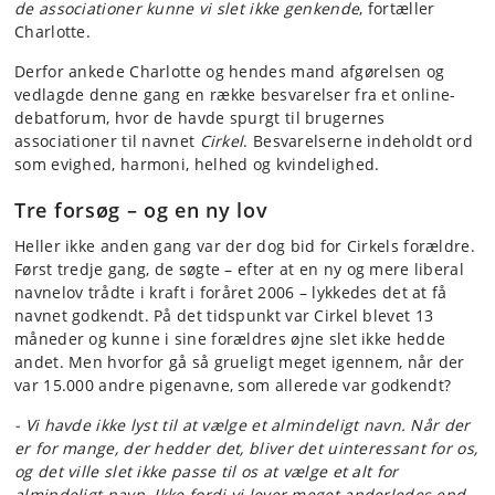
de associationer kunne vi slet ikke genkende
, fortæller
Charlotte.
Derfor ankede Charlotte og hendes mand afgørelsen og
vedlagde denne gang en række besvarelser fra et online-
debatforum, hvor de havde spurgt til brugernes
associationer til navnet
Cirkel
. Besvarelserne indeholdt ord
som evighed, harmoni, helhed og kvindelighed.
Tre forsøg – og en ny lov
Heller ikke anden gang var der dog bid for Cirkels forældre.
Først tredje gang, de søgte – efter at en ny og mere liberal
navnelov trådte i kraft i foråret 2006 – lykkedes det at få
navnet godkendt. På det tidspunkt var Cirkel blevet 13
måneder og kunne i sine forældres øjne slet ikke hedde
andet. Men hvorfor gå så grueligt meget igennem, når der
var 15.000 andre pigenavne, som allerede var godkendt?
- Vi havde ikke lyst til at vælge et almindeligt navn. Når der
er for mange, der hedder det, bliver det uinteressant for os,
og det ville slet ikke passe til os at vælge et alt for
almindeligt navn. Ikke fordi vi lever meget anderledes end