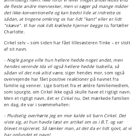
de fleste andre mennesker, men vi søger på mange måder
det ikke-konventionelle og kan bedst lide at indrette os
sådan, at tingene omkring os har lidt "kant" eller er lidt
"skæve". Vi har nok lidt krøllede hjerner begge to
, fortæller
Charlotte.
Cirkel selv – som siden har fået lillesøsteren Tinke – er stolt
af sit navn.
- Nogle gange ville hun hellere hedde noget andet, men
hendes veninde Ida vil også hellere hedde Isabella, så
sådan vil det nok altid være
, siger hendes mor, som også
overvejende har fået positive reaktioner på navnet fra
familie og venner. Lige bortset fra et ældre familiemedlem,
som spurgte, om Cirkel ikke også skulle have et rigtigt navn.
Men et rigtigt navn, det er
Cirkel
nu. Det mærkede familien
en dag, de var i svømmehallen:
- Pludselig overhørte jeg en mor kalde sit barn Cirkel. Det
viste sig, at hun havde læst en artikel om os i B.T. og var
blevet inspireret. Så tænker man, at det da er lidt sjovt, at vi
har opfundet et navn!