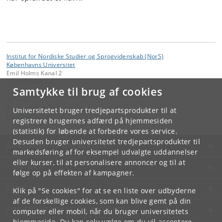
Institut for Nordiske Studier og Sprogvidenskab (NorS)
Københavns Universitet
Emil Holms Kanal 2
2300 København S
Samtykke til brug af cookies
Kontakt:
Katrine Kehlet Bechsgaard
Universitetet bruger tredjepartsprodukter til at
kkn
@
hum
.
ku
.
dk
registrere brugernes adfærd på hjemmesiden
(statistik) for løbende at forbedre vores service.
Desuden bruger universitetet tredjepartsprodukter til
KØBENHAVNS UNIVERSITET
markedsføring af for eksempel udvalgte uddannelser
eller kurser, til at personalisere annoncer og til at
KONTAKT
følge op på effekten af kampagner.
SERVICES
Klik på "Se cookies" for at se en liste over udbyderne
af de forskellige cookies, som kan blive gemt på din
FOR STUDERENDE OG ANSATTE
computer eller mobil, når du bruger universitetets
hjemmeside. Du kan selv vælge om du vil acceptere