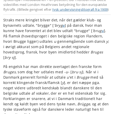
sidestilles med London Heathrows betydning for den europæiske
flytrafik. (Billede gengivet efter
tysk undervisningslitografi fra 1909
)
Straks mere kringlet bliver det, når det gælder klub- og
bynavnets udtale, "brygge" [
'bryg
ə
] på dansk, hvor man
kunne have forventet at det blev udtalt "brugge" [
'brug
ə
].
På flamsk (hovedsproget i den belgiske region Flandern,
hvori Brugge ligger) udtales
u
gennemgående som dansk
y
;
i øvrigt akkurat som på Belgiens andet regionale
hovedsprog, fransk, hvor byen imidlertid hedder
Bruges
[
bry∙sj
].
På engelsk har man direkte overtaget den franske form
Bruges
, som dog her udtales med -
u-
[
bru∙sj
]. Når vi i
Danmark generelt formår at udtale
u
'et i
Brugge
med så
korrekt klingende fransk/flamsk [
y
], er det næppe pga.
noget videre udbredt kendskab blandt danskere til den
belgiske udtale af vokaler, der er en hel videnskab for sig.
Forklaringen er snarere, at vi i Danmark traditionelt har
kendt og kaldt byen ved dens tyske navn,
Brügge
, og at den
tyske staveform også for danskere leder naturligt hen til