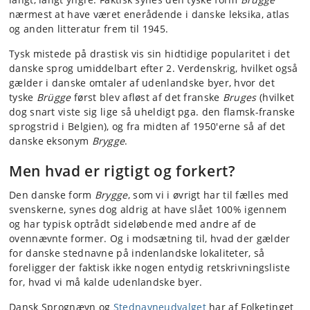
nærmest at have været enerådende i danske leksika, atlas
og anden litteratur frem til 1945.
Tysk mistede på drastisk vis sin hidtidige popularitet i det
danske sprog umiddelbart efter 2. Verdenskrig, hvilket også
gælder i danske omtaler af udenlandske byer, hvor det
tyske
Brügge
først blev afløst af det franske
Bruges
(hvilket
dog snart viste sig lige så uheldigt pga. den flamsk-franske
sprogstrid i Belgien), og fra midten af 1950'erne så af det
danske eksonym
Brygge
.
Men hvad er rigtigt og forkert?
Den danske form
Brygge
, som vi i øvrigt har til fælles med
svenskerne, synes dog aldrig at have slået 100% igennem
og har typisk optrådt sideløbende med andre af de
ovennævnte former. Og i modsætning til, hvad der gælder
for danske stednavne på indenlandske lokaliteter, så
foreligger der faktisk ikke nogen entydig retskrivningsliste
for, hvad vi må kalde udenlandske byer.
Dansk Sprognævn og
Stednavneudvalget
har af Folketinget