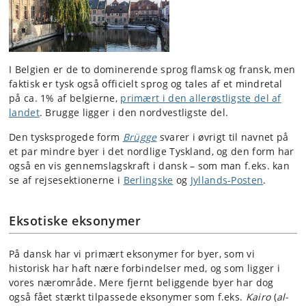
I Belgien er de to dominerende sprog flamsk og fransk, men
faktisk er tysk også officielt sprog og tales af et mindretal
på ca. 1% af belgierne,
primært i den allerøstligste del af
landet
. Brugge ligger i den nordvestligste del.
Den tysksprogede form
Brügge
svarer i øvrigt til navnet på
et par mindre byer i det nordlige Tyskland, og den form har
også en vis gennemslagskraft i dansk – som man f.eks. kan
se af rejsesektionerne i
Berlingske
og
Jyllands-Posten
.
Eksotiske eksonymer
På dansk har vi primært eksonymer for byer, som vi
historisk har haft nære forbindelser med, og som ligger i
vores nærområde. Mere fjernt beliggende byer har dog
også fået stærkt tilpassede eksonymer som f.eks.
Kairo
(
al-