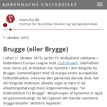
Start
Toggl
navn.ku.dk
Institut for Nordiske Studier og Sprogvidenskab
1. oktober 2015
Brugge (eller Brygge)
I aften (1. oktober 2015) spiller FC Midtjylland udekamp i
fodboldens Europa League mod
Club Brugge
. Udeholdets
navn beror på, at klubben har hjemme i den belgiske by
Brugge. Sammenlignet med så mange andre europæiske
fodboldklubber, inklusive den gæstende danske klub, kan
det belgiske klubnavn således siges at høre til de
afkodningsmæssigt mere letgennemskuelige: "en
(fodbold)klub fra Brugge". Betydningen af bynavnet er også
let gennemskueligt, da det ligesom det danske navneord
brygge
betyder 'skibsbro, kajplads'.