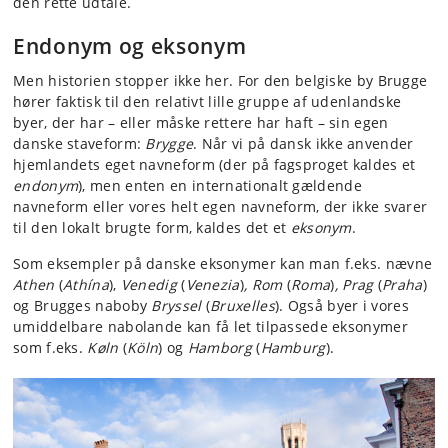
den rette udtale.
Endonym og eksonym
Men historien stopper ikke her. For den belgiske by Brugge
hører faktisk til den relativt lille gruppe af udenlandske
byer, der har – eller måske rettere har haft – sin egen
danske staveform:
Brygge
. Når vi på dansk ikke anvender
hjemlandets eget navneform (der på fagsproget kaldes et
endonym
), men enten en internationalt gældende
navneform eller vores helt egen navneform, der ikke svarer
til den lokalt brugte form, kaldes det et
eksonym
.
Som eksempler på danske eksonymer kan man f.eks. nævne
Athen
(
Athína
),
Venedig
(
Venezia
)
, Rom
(
Roma
)
, Prag
(
Praha
)
og Brugges naboby
Bryssel
(
Bruxelles
). Også byer i vores
umiddelbare nabolande kan få let tilpassede eksonymer
som f.eks.
Køln
(
Köln
) og
Hamborg
(
Hamburg
).