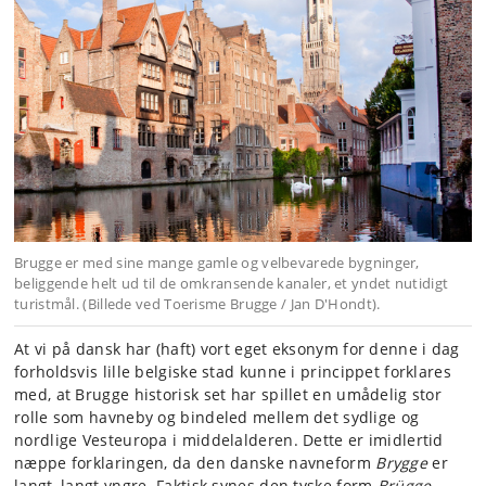
Brugge er med sine mange gamle og velbevarede bygninger,
beliggende helt ud til de omkransende kanaler, et yndet nutidigt
turistmål. (Billede ved Toerisme Brugge / Jan D'Hondt).
At vi på dansk har (haft) vort eget eksonym for denne i dag
forholdsvis lille belgiske stad kunne i princippet forklares
med, at Brugge historisk set har spillet en umådelig stor
rolle som havneby og bindeled mellem det sydlige og
nordlige Vesteuropa i middelalderen. Dette er imidlertid
næppe forklaringen, da den danske navneform
Brygge
er
langt, langt yngre. Faktisk synes den tyske form
Brügge