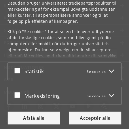
Desuden bruger universitetet tredjepartsprodukter til
KØBENHAVNS UNIVERSITET
markedsføring af for eksempel udvalgte uddannelser
eller kurser, til at personalisere annoncer og til at
KONTAKT
følge op på effekten af kampagner.
SERVICES
Klik på "Se cookies" for at se en liste over udbyderne
af de forskellige cookies, som kan blive gemt på din
FOR STUDERENDE OG ANSATTE
computer eller mobil, når du bruger universitetets
hjemmeside. Du kan selv vælge om du vil acceptere
JOB OG KARRIERE
eller afslå cookies, og du kan altid ændre dit samtykke
under
Cookie- og privatlivspolitik
som du finder i
NØDSITUATIONER
bunden af hver side.
Acceptér eller afslå
Statistik
Se cookies
Googles privatlivspolitik
WEB
MØD KU PÅ
Acceptér eller afslå
Markedsføring
Se cookies
Afslå alle
Acceptér alle