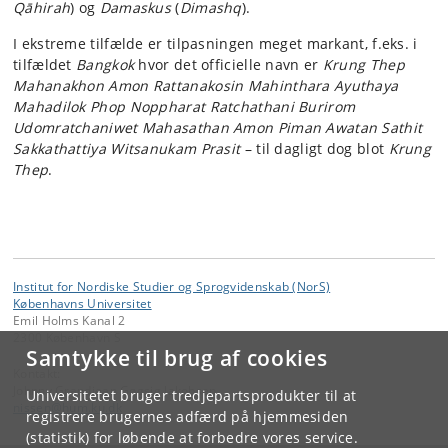
Qāhirah
) og
Damaskus
(
Dimashq
).
I ekstreme tilfælde er tilpasningen meget markant, f.eks. i
tilfældet
Bangkok
hvor det officielle navn er
Krung Thep
Mahanakhon Amon Rattanakosin Mahinthara Ayuthaya
Mahadilok Phop Noppharat Ratchathani Burirom
Udomratchaniwet Mahasathan Amon Piman Awatan Sathit
Sakkathattiya Witsanukam Prasit
– til dagligt dog blot
Krung
Thep
.
Institut for Nordiske Studier og Sprogvidenskab (NorS)
Københavns Universitet
Emil Holms Kanal 2
2300 København S
Samtykke til brug af cookies
Kontakt:
Johnny Grandjean Gøgsig Jakobsen
Universitetet bruger tredjepartsprodukter til at
nissen
@
hum
.
ku
.
dk
registrere brugernes adfærd på hjemmesiden
(statistik) for løbende at forbedre vores service.