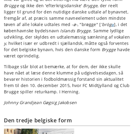
Brügge
og ikke den 'efterkrigsdanske'
Brygge
, der reelt
ligger til grund for den nutidige danske udtale af bynavnet,
fremgår af, at præcis samme navneelement uden mindste
tøven af alle lokale udtales med -
ø-
, "brøgge" [
'brög
ə
], i det
københavnske bydelsnavn
Islands Brygge
. Samme lydlige
udvikling, der skyldes en udtalemæssig sænkning af vokalen
y
, hvilket især er udbredt i sjællandsk, måtte også forventes
for det belgiske bynavn, hvis den danske form
Brygge
havde
været oprindelig.
Tilbage står blot at bemærke, at for dem, der ikke skulle
have nået at læse denne klumme på udgivelsesdagen, så
bevarer historien i fodboldmæssig forstand sin aktualitet
frem til den 10. december 2015, hvor FC Midtjylland og Club
Brugge spiller returkamp. I Herning.
Johnny Grandjean Gøgsig Jakobsen
Den tredje belgiske form