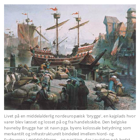
Livet på en middelalderlig nordeuropæisk 'brygge', en kajplads hvor
varer blev læsset og losset på og fra handelsskibe. Den belgiske
havneby Brugge har sit navn pga. byens kolossale betydning som
merkantilt og infrastrukturelt bindeled imellem Nord- og
Sydeuropa i middelalderen – en position, der i nutiden nok bedst