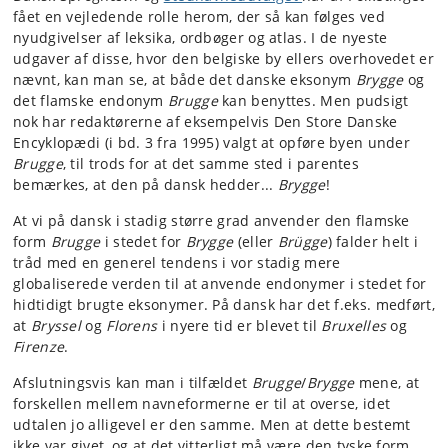
fået en vejledende rolle herom, der så kan følges ved
nyudgivelser af leksika, ordbøger og atlas. I de nyeste
udgaver af disse, hvor den belgiske by ellers overhovedet er
nævnt, kan man se, at både det danske eksonym
Brygge
og
det flamske endonym
Brugge
kan benyttes. Men pudsigt
nok har redaktørerne af eksempelvis Den Store Danske
Encyklopædi (i bd. 3 fra 1995) valgt at opføre byen under
Brugge
, til trods for at det samme sted i parentes
bemærkes, at den på dansk hedder...
Brygge
!
At vi på dansk i stadig større grad anvender den flamske
form
Brugge
i stedet for
Brygge
(eller
Brügge
) falder helt i
tråd med en generel tendens i vor stadig mere
globaliserede verden til at anvende endonymer i stedet for
hidtidigt brugte eksonymer. På dansk har det f.eks. medført,
at
Bryssel
og
Florens
i nyere tid er blevet til
Bruxelles
og
Firenze
.
Afslutningsvis kan man i tilfældet
Brugge
/
Brygge
mene, at
forskellen mellem navneformerne er til at overse, idet
udtalen jo alligevel er den samme. Men at dette bestemt
ikke var givet, og at det vitterligt må være den tyske form